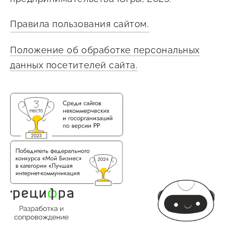
Госзакупки для малого
бизнеса
Правила пользования сайтом.
Каталог югорских франшиз
Положение об обработке персональных
Инвестору
данных посетителей сайта.
Самозанятому
Новости УФНС
Каталог грантов
Конкурсы для
предпринимателей
Сообщить о нарушении
АвтоУСН
Иностранным гражданам