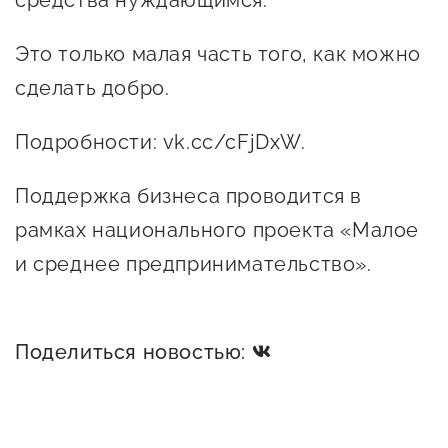
средства нуждающимся.
предпринимательства
Это только малая часть того, как можно
Поддержка социальных
сделать добро.
предпринимателей
Поддержка экспортеров
Подробности: vk.cc/cFjDxW.
Финансовая поддержка
Поддержка бизнеса проводится в
Меры поддержки в условиях
рамках национального проекта «Малое
внешнего санкционного
и среднее предпринимательство».
давления
Центры поддержки
Поделиться новостью:
Центр информационно-
консультационного