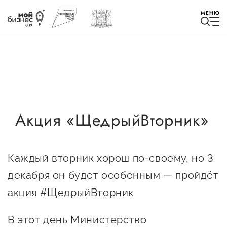
МЕНЮ
Избранное
Акция «ЩедрыйВторник»
Быть в курсе
Каждый вторник хорош по-своему, но 3
Истории успеха
декабря он будет особенным — пройдёт
Мероприятия
акция #ЩедрыйВторник
Новости
В этот день Министерство