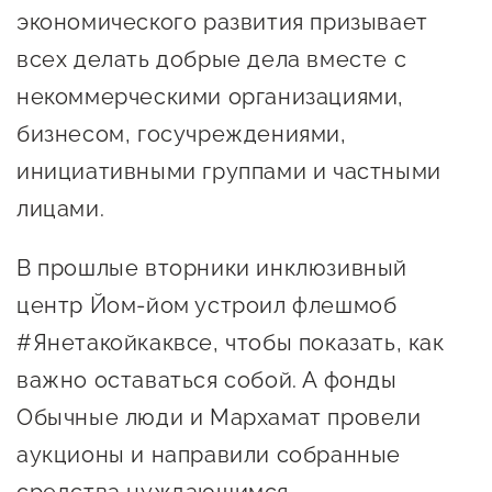
Онлайн-витрина продукции
экономического развития призывает
Социальные сети "Мой
всех делать добрые дела вместе с
Бизнес Югра"
некоммерческими организациями,
бизнесом, госучреждениями,
Меры поддержки
инициативными группами и частными
лицами.
Навигатор по мерам
поддержки
В прошлые вторники инклюзивный
Имущественная поддержка
центр Йом-йом устроил флешмоб
Консультационная поддержка
#Янетакойкаквсе, чтобы показать, как
Образовательная поддержка
важно оставаться собой. А фонды
Обычные люди и Мархамат провели
Поддержка креативного и
аукционы и направили собранные
инновационно-
технологического