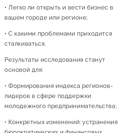
• Легко ли открыть и вести бизнес в
предпринимательства
вашем городе или регионе;
Поддержка социальных
предпринимателей
• С какими проблемами приходится
Поддержка экспортеров
сталкиваться.
Финансовая поддержка
Результаты исследования станут
Меры поддержки в условиях
основой для:
внешнего санкционного
давления
• Формирования индекса регионов-
лидеров в сфере поддержки
Центры поддержки
молодежного предпринимательства;
Центр информационно-
• Конкретных изменений: устранения
консультационного
бюрократических и финансовых