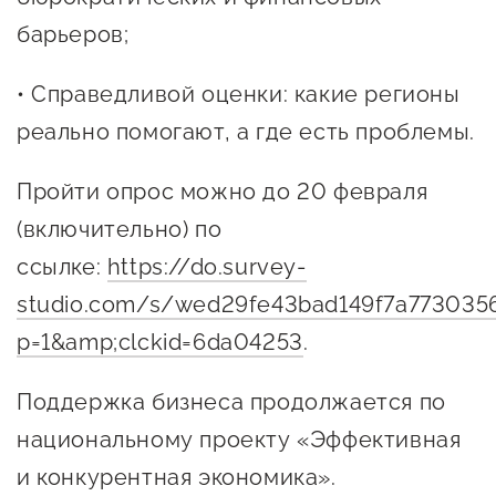
сопровождения
барьеров;
О центре
Центр образовательных
Поддержка центра
• Справедливой оценки: какие регионы
программ и молодежного
Онлайн-витрина
предпринимательства
реально помогают, а где есть проблемы.
Истории успеха
О центре
Пройти опрос можно до 20 февраля
Центр инноваций
Календарь
социальной сферы
(включительно) по
мероприятий для
ссылке:
https://do.survey-
О центре
предпринимателей
Центр финансовой
studio.com/s/wed29fe43bad149f7a77303
Поддержка центра
Проекты
поддержки
p=1&amp;clckid=6da04253
.
Календарь
Поддержка центра
О центре
мероприятий для
Истории успеха
Центр инновационно-
Поддержка бизнеса продолжается по
Проекты
предпринимателей
технологического и
национальному проекту «Эффективная
Поддержка центра
Истории успеха
креативного
Истории успеха
и конкурентная экономика».
предпринимательства
Проекты