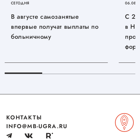
СЕГОДНЯ
06.08.
Госзакупки для малого
бизнеса
В августе самозанятые
С 27
впервые получат выплаты по
в Ни
Каталог югорских франшиз
больничному
прой
Инвестору
фору
Самозанятому
«Дни
Новости УФНС
Новг
Каталог грантов
Конкурсы для
предпринимателей
Сообщить о нарушении
КОНТАКТЫ
АвтоУСН
INFO@MB-UGRA.RU
Иностранным гражданам