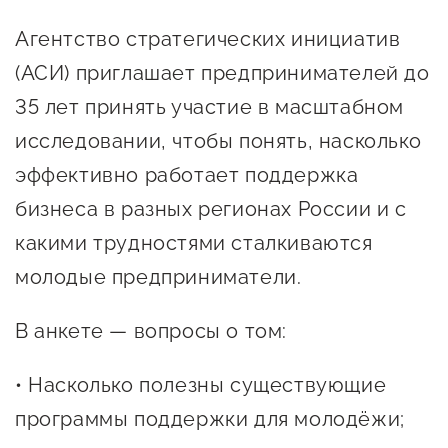
Онлайн-витрина продукции
Агентство стратегических инициатив
Социальные сети "Мой
(АСИ) приглашает предпринимателей до
Бизнес Югра"
35 лет принять участие в масштабном
Меры поддержки
исследовании, чтобы понять, насколько
эффективно работает поддержка
Навигатор по мерам
бизнеса в разных регионах России и с
поддержки
какими трудностями сталкиваются
Имущественная поддержка
молодые предприниматели.
Консультационная поддержка
В анкете — вопросы о том:
Образовательная поддержка
Поддержка креативного и
• Насколько полезны существующие
инновационно-
программы поддержки для молодёжи;
технологического