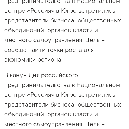
предпринимательства в Национальном
Онлайн-витрина продукции
центре «Россия» в Югре встретились
Социальные сети "Мой
представители бизнеса, общественных
Бизнес Югра"
объединений, органов власти и
Меры поддержки
местного самоуправления. Цель –
сообща найти точки роста для
Навигатор по мерам
экономики региона.
поддержки
В канун Дня российского
Имущественная поддержка
предпринимательства в Национальном
Консультационная поддержка
центре «Россия» в Югре встретились
Образовательная поддержка
представители бизнеса, общественных
Поддержка креативного и
объединений, органов власти и
инновационно-
местного самоуправления. Цель –
технологического