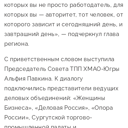
сопровождения
которых вы не просто работодатель, для
которых вы — авторитет, тот человек, от
О центре
Центр образовательных
Поддержка центра
которого зависит и сегодняшний день, и
программ и молодежного
Онлайн-витрина
предпринимательства
завтрашний день», — подчеркнул глава
Истории успеха
региона.
О центре
Центр инноваций
Календарь
социальной сферы
С приветственным словом выступила
мероприятий для
Председатель Совета ТПП ХМАО-Югры
О центре
предпринимателей
Центр финансовой
Альфия Павкина. К диалогу
Поддержка центра
Проекты
поддержки
подключились представители ведущих
Календарь
Поддержка центра
О центре
мероприятий для
деловых объединений: «Женщины
Истории успеха
Центр инновационно-
Проекты
предпринимателей
технологического и
Бизнеса», «Деловая Россия», «Опора
Поддержка центра
Истории успеха
креативного
России», Сургутской торгово-
Истории успеха
предпринимательства
Проекты
промышленной палаты и