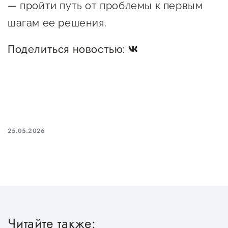
— пройти путь от проблемы к первым
Госзакупки для малого
бизнеса
шагам ее решения.
Каталог югорских франшиз
Поделиться новостью:
Инвестору
Самозанятому
Новости УФНС
Каталог грантов
25.05.2026
Конкурсы для
предпринимателей
Сообщить о нарушении
АвтоУСН
Читайте также:
Иностранным гражданам