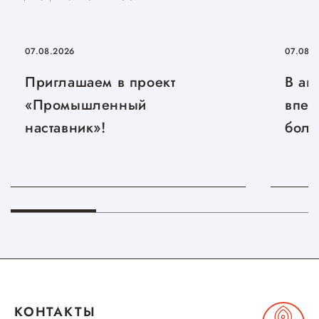
Сервисы для бизнеса
07.08.2026
07.08.
О фонде
Приглашаем в проект
В ав
«Промышленный
впер
Общая информация
наставник»!
боль
Органы управления и надзора
Документы
Контакты
Вакансии
КОНТАКТЫ