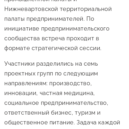
Оказание услуг в
Нижневартовской территориальной
О центре
Центр поддержки экспорта
социальной сфере
Обучающие
палаты предпринимателей. По
мероприятия
инициативе предпринимательского
Справочник
Проекты
сообщества встреча проходит в
предпринимателя
Поддержка центра
формате стратегической сессии.
Онлайн-витрина
Органы власти
Экскурсии на
Участники разделились на семь
Организации,
производства
проектных групп по следующим
предоставляющие поддержку
Нормативные
направлениям: производство,
документы
Интерактивные сервисы
инновации, частная медицина,
Каталог маркетплейсов
социальное предпринимательство,
ответственный бизнес, туризм и
Каталог креативной
продукции
общественное питание. Задача каждой