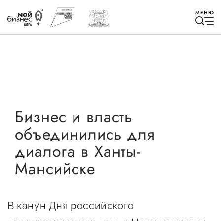
МЕНЮ
Избранное
Бизнес и власть
объединились для
Быть в курсе
диалога в Ханты-
Мансийске
Истории успеха
Мероприятия
Новости
В канун Дня российского