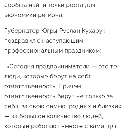
сообща найти точки роста для
предпринимательства
экономики региона.
Поддержка социальных
предпринимателей
Губернатор Югры Руслан Кухарук
Поддержка экспортеров
поздравил с наступающим
профессиональным праздником:
Финансовая поддержка
Меры поддержки в условиях
«Сегодня предприниматели — это те
внешнего санкционного
люди, которые берут на себя
давления
ответственность. Причем
ответственность берут не только за
Центры поддержки
себя, за свою семью, родных и близких
Центр информационно-
— за большое количество людей,
консультационного
которые работают вместе с вами, для