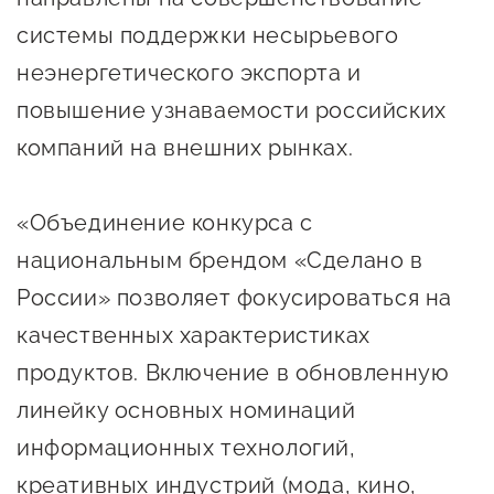
предпринимательства
системы поддержки несырьевого
неэнергетического экспорта и
Поддержка социальных
предпринимателей
повышение узнаваемости российских
компаний на внешних рынках.
Поддержка экспортеров
Финансовая поддержка
«Объединение конкурса с
Меры поддержки в условиях
национальным брендом «Сделано в
внешнего санкционного
России» позволяет фокусироваться на
давления
качественных характеристиках
Центры поддержки
продуктов. Включение в обновленную
линейку основных номинаций
Центр информационно-
информационных технологий,
консультационного
креативных индустрий (мода, кино,