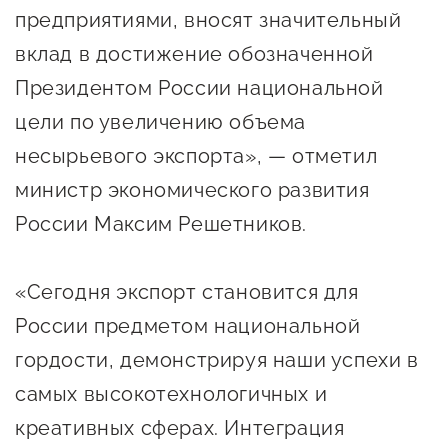
Оказание услуг в
предприятиями, вносят значительный
О центре
Центр поддержки экспорта
социальной сфере
вклад в достижение обозначенной
Обучающие
Президентом России национальной
мероприятия
Справочник
цели по увеличению объема
Проекты
предпринимателя
Поддержка центра
несырьевого экспорта», — отметил
Онлайн-витрина
министр экономического развития
Органы власти
Экскурсии на
России Максим Решетников.
Организации,
производства
предоставляющие поддержку
Нормативные
«Сегодня экспорт становится для
документы
Интерактивные сервисы
России предметом национальной
Каталог маркетплейсов
гордости, демонстрируя наши успехи в
Каталог креативной
самых высокотехнологичных и
продукции
креативных сферах. Интеграция