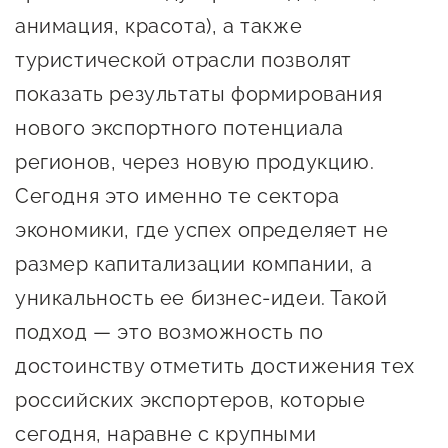
сопровождения
анимация, красота), а также
О центре
туристической отрасли позволят
Центр образовательных
Поддержка центра
программ и молодежного
показать результаты формирования
Онлайн-витрина
предпринимательства
нового экспортного потенциала
Истории успеха
регионов, через новую продукцию.
О центре
Центр инноваций
Сегодня это именно те сектора
Календарь
социальной сферы
мероприятий для
экономики, где успех определяет не
О центре
предпринимателей
Центр финансовой
размер капитализации компании, а
Поддержка центра
Проекты
поддержки
уникальность ее бизнес-идеи. Такой
Календарь
Поддержка центра
подход — это возможность по
О центре
мероприятий для
Истории успеха
Центр инновационно-
достоинству отметить достижения тех
Проекты
предпринимателей
технологического и
Поддержка центра
российских экспортеров, которые
Истории успеха
креативного
Истории успеха
предпринимательства
Проекты
сегодня, наравне с крупными