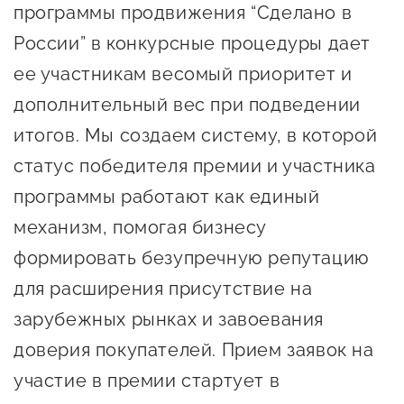
программы продвижения “Сделано в
Госзакупки для малого
бизнеса
России” в конкурсные процедуры дает
ее участникам весомый приоритет и
Каталог югорских франшиз
дополнительный вес при подведении
Инвестору
итогов. Мы создаем систему, в которой
Самозанятому
статус победителя премии и участника
Новости УФНС
программы работают как единый
Каталог грантов
механизм, помогая бизнесу
Конкурсы для
формировать безупречную репутацию
предпринимателей
для расширения присутствие на
зарубежных рынках и завоевания
Сообщить о нарушении
доверия покупателей. Прием заявок на
АвтоУСН
участие в премии стартует в
Иностранным гражданам