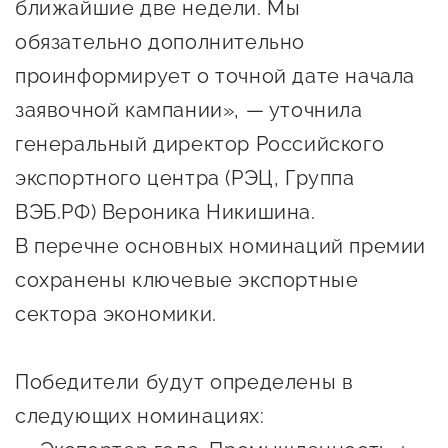
ближайшие две недели. Мы
Сервисы для бизнеса
обязательно дополнительно
проинформирует о точной дате начала
О фонде
заявочной кампании», — уточнила
генеральный директор Российского
Общая информация
экспортного центра (РЭЦ, Группа
Органы управления и надзора
ВЭБ.РФ) Вероника Никишина.
Документы
В перечне основных номинаций премии
Контакты
сохранены ключевые экспортные
Вакансии
сектора экономики.
Победители будут определены в
следующих номинациях: