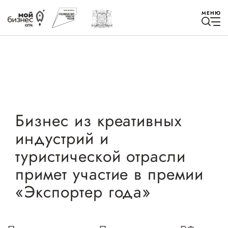
МЕНЮ
Избранное
Бизнес из креативных
индустрий и
Быть в курсе
туристической отрасли
примет участие в премии
Истории успеха
«Экспортер года»
Мероприятия
Новости