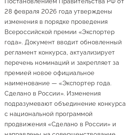
Постановлением Правительства РФ от
Онлайн-витрина продукции
28 февраля 2026 года утверждены
Социальные сети "Мой
изменения в порядке проведения
Бизнес Югра"
Всероссийской премии «Экспортер
Меры поддержки
года». Документ вводит обновленный
регламент конкурса, актуализирует
Навигатор по мерам
перечень номинаций и закрепляет за
поддержки
премией новое официальное
Имущественная поддержка
наименование — «Экспортер года.
Консультационная поддержка
Сделано в России». Изменения
подразумевают объединение конкурса
Образовательная поддержка
с национальной программой
Поддержка креативного и
продвижения «Сделано в России» и
инновационно-
технологического
направлены на совершенствование