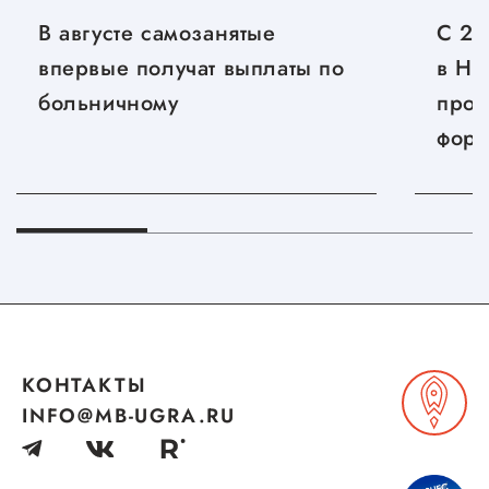
В августе самозанятые
С 27
впервые получат выплаты по
в Ни
больничному
прой
фору
«Дни
Новг
КОНТАКТЫ
INFO@MB-UGRA.RU