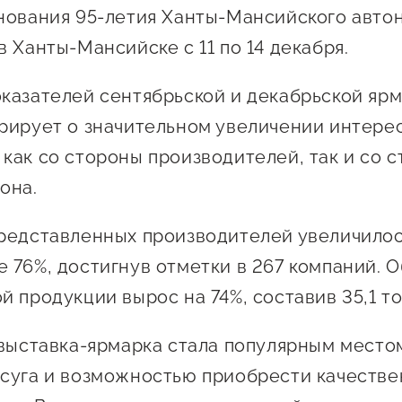
 креативного и
нования 95-летия Ханты-Мансийского авто
Истории успеха
О центре
онно-
 Ханты-Мансийске с 11 по 14 декабря.
Центр инноваций
Календарь
ческого
социальной сферы
мероприятий для
казателей сентябрьской и декабрьской яр
имательства
О центре
предпринимателе
рирует о значительном увеличении интерес
Центр финансовой
а социальных
Поддержка центра
Проекты
поддержки
как со стороны производителей, так и со 
имателей
Календарь
Поддержка центра
она.
 экспортеров
О центре
мероприятий для
Истории успеха
Центр инновационн
Проекты
предпринимателе
технологического и
ая поддержка
редставленных производителей увеличилос
Поддержка центра
Истории успеха
креативного
 76%, достигнув отметки в 267 компаний. 
ержки в условиях
Истории успеха
предпринимательст
Проекты
санкционного
й продукции вырос на 74%, составив 35,1 т
Оказание услуг в
О центре
Центр поддержки экспор
социальной сфере
 выставка-ярмарка стала популярным место
Обучающие
суга и возможностью приобрести качеств
мероприятия