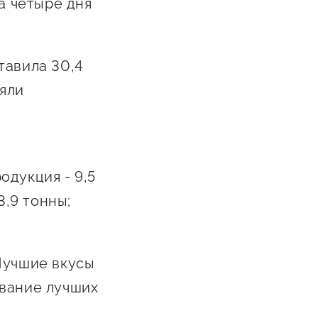
а четыре дня
Сообщить о нарушении
АвтоУСН
тавила 30,4
Иностранным гражданам
няли
Сервисы для бизнеса
одукция - 9,5
3,9 тонны;
Лучшие вкусы
Звание лучших