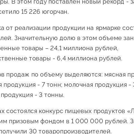
Проекты
ры. В этом году поставлен новый рекорд - з
Поддержка центра
сетило 15 226 югорчан.
Онлайн-витрина
Экскурсии на
а от реализации продукции на ярмарке сос
производства
лей. Значительную долю в этом объеме за
Нормативные
енные товары – 24,1 миллиона рублей,
документы
твенные товары - 6,4 миллиона рублей.
в продаж по объему выделяются: мясная пр
 продукция - 7 тонн; молочная продукция - 
продукция - 3 тонны.
ах состоялся конкурс пищевых продуктов «
им призовым фондом в 1 000 000 рублей. 
получили 30 товаропроизводителей.