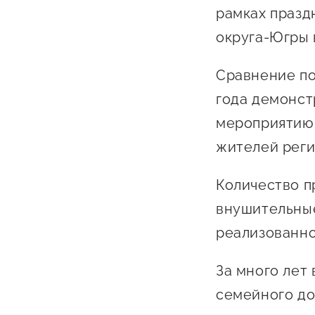
Бизнес Югра"
Поддержка
рамках празд
инноваци
округа-Югры в
технологи
Сравнение по
предприн
года демонст
Поддержк
мероприятию 
предприн
жителей реги
Поддержка
Финансов
Количество п
внушительные
Меры подд
внешнего 
реализованно
давления
За много лет
семейного до