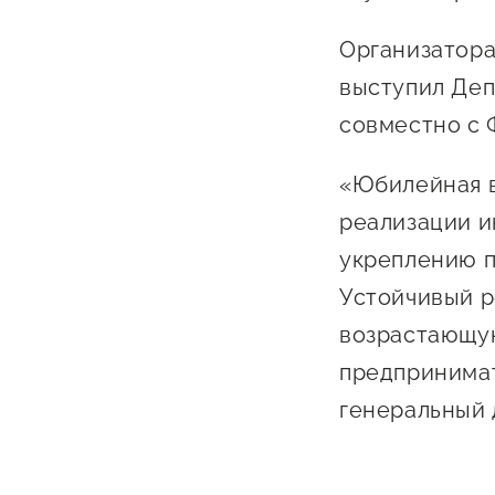
Организатора
выступил Деп
совместно с 
«Юбилейная в
реализации и
укреплению п
Устойчивый р
возрастающую
предпринимат
генеральный 