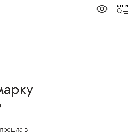
МЕНЮ
ки
Справочник
предпринимателя
марку
но-
Органы власти
»
Организации,
предоставляющие поддержку
ных
ного
Интерактивные сервисы
 прошла в
ва