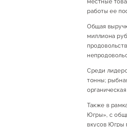
местные това
работы ее по
Общая выручк
миллиона руб
продовольств
непродовольс
О фонде
Среди лидеро
Общая информация
тонны; рыбная
Органы управления и надзора
органическая 
Документы
Также в рамк
Контакты
Югры», с общ
Вакансии
вкусов Югры 