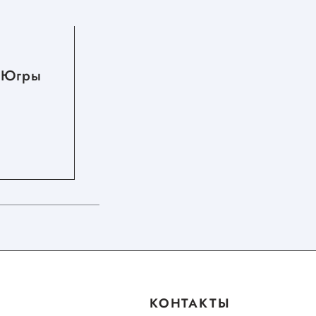
07.08.2026
 Югры
В августе самозанятые
впервые получат выплаты по
больничному
КОНТАКТЫ