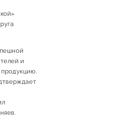
ской»
руга
спешной
телей и
 продукцию.
одтверждает
ил
няев.