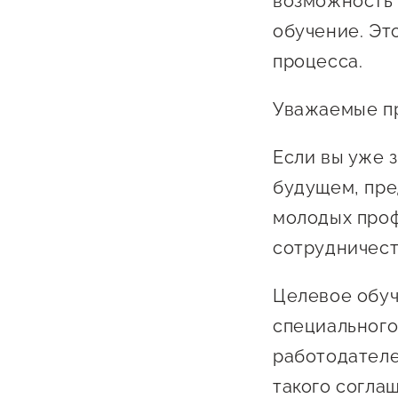
возможность 
Бизнес Югра"
Поддержка
обучение. Эт
инноваци
процесса.
технологи
предприн
Уважаемые п
Поддержк
Если вы уже 
предприн
будущем, пре
Поддержка
молодых проф
Финансов
сотрудничест
Меры подд
внешнего 
Целевое обуч
давления
специального
работодателе
такого соглаш