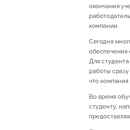
окончания уч
работодатель
компании.
Сегодня мног
обеспечения 
О фонде
Для студента
работы сразу
Общая информация
что компания
Органы управления и надзора
Во время обу
Документы
студенту, на
Контакты
предоставляя 
Вакансии