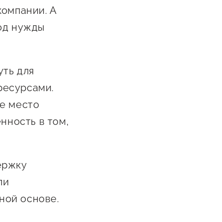
Сообщить о нарушении
компании. А
под нужды
АвтоУСН
Иностранным гражданам
Сервисы для бизнеса
уть для
ресурсами.
ое место
нность в том,
ержку
ли
тной основе.