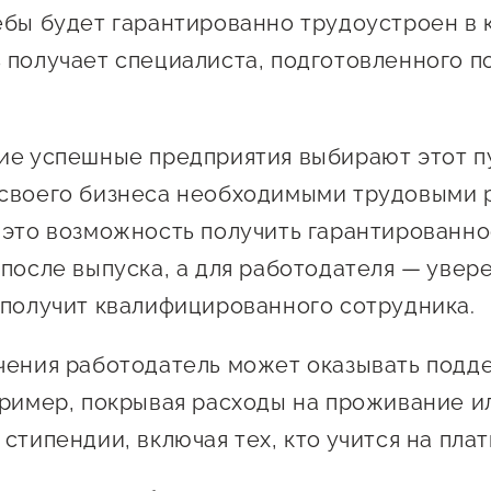
Проекты
ебы будет гарантированно трудоустроен в 
Поддержка центра
 получает специалиста, подготовленного 
Онлайн-витрина
Экскурсии на
производства
ие успешные предприятия выбирают этот п
Нормативные
своего бизнеса необходимыми трудовыми 
документы
 это возможность получить гарантированн
 после выпуска, а для работодателя — увере
 получит квалифицированного сотрудника.
чения работодатель может оказывать подд
пример, покрывая расходы на проживание и
стипендии, включая тех, кто учится на пла