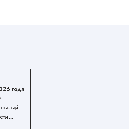
СЕГОДНЯ
2026 года
Стартовал второй сезон
е
грантового конкурса
альный
Росмолодёжь.Гранты
сти
жнем