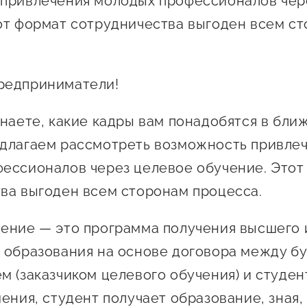
привлечения молодых профессионалов чер
 креативного и
Истории успеха
от формат сотрудничества выгоден всем с
О центре
онно-
Центр инноваций
Календарь
ческого
социальной сферы
мероприятий для
имательства
редприниматели!
О центре
предпринимателе
Центр финансовой
а социальных
Поддержка центра
Проекты
поддержки
знаете, какие кадры вам понадобятся в бл
имателей
Календарь
Поддержка центра
длагаем рассмотреть возможность привле
 экспортеров
О центре
мероприятий для
Истории успеха
Центр инновационн
ессионалов через целевое обучение. Этот
Проекты
предпринимателе
технологического и
ая поддержка
Поддержка центра
ва выгоден всем сторонам процесса.
Истории успеха
креативного
ержки в условиях
Истории успеха
предпринимательст
Проекты
санкционного
ение — это программа получения высшего 
Оказание услуг в
О центре
 образования на основе договора между б
Центр поддержки экспор
социальной сфере
Обучающие
м (заказчиком целевого обучения) и студен
мероприятия
ения, студент получает образование, зная,