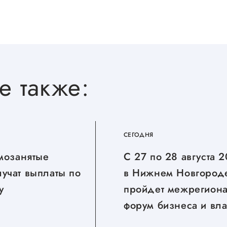
е также:
СЕГОДНЯ
амозанятые
С 27 по 28 августа 
учат выплаты по
в Нижнем Новгород
у
пройдет межрегион
форум бизнеса и вла
«Дни ритейла в Ни