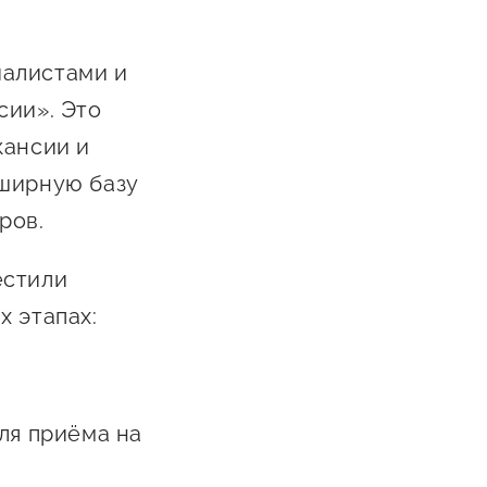
иалистами и
сии». Это
кансии и
бширную базу
ров.
естили
х этапах:
;
ля приёма на