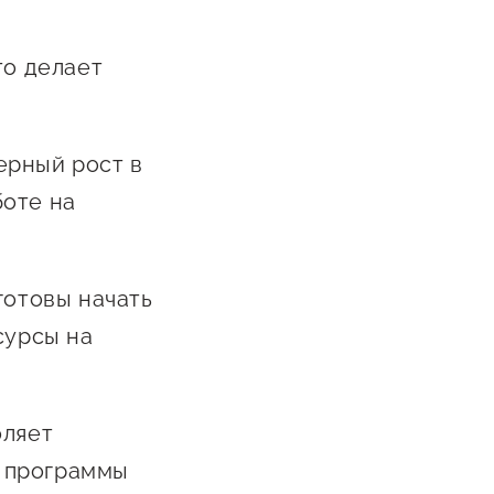
то делает
ерный рост в
боте на
готовы начать
сурсы на
оляет
 программы