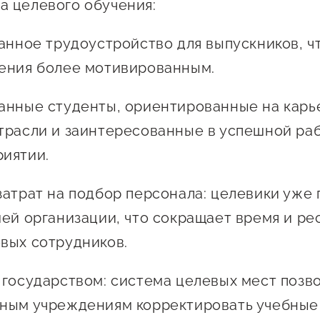
 целевого обучения:
ванное трудоустройство для выпускников, ч
ения более мотивированным.
анные студенты, ориентированные на карь
трасли и заинтересованные в успешной ра
иятии.
затрат на подбор персонала: целевики уже 
шей организации, что сокращает время и ре
вых сотрудников.
 государством: система целевых мест позв
ьным учреждениям корректировать учебные