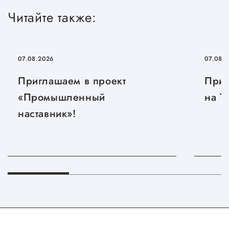
Сервисы для бизнеса
Читайте также:
О фонде
07.08.2026
07.08.
Общая информация
Приглашаем в проект
Приг
Органы управления и надзора
«Промышленный
на T
наставник»!
Документы
Контакты
Вакансии