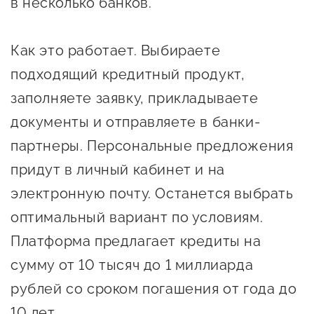
в несколько банков.
предпринимательства
Поддержка социальных
Как это работает. Выбираете
предпринимателей
подходящий кредитный продукт,
Поддержка экспортеров
заполняете заявку, прикладываете
документы и отправляете в банки-
Финансовая поддержка
партнеры. Персональные предложения
Меры поддержки в условиях
придут в личный кабинет и на
внешнего санкционного
электронную почту. Останется выбрать
давления
оптимальный вариант по условиям.
Центры поддержки
Платформа предлагает кредиты на
сумму от 10 тысяч до 1 миллиарда
Центр информационно-
рублей со сроком погашения от года до
консультационного
10 лет.