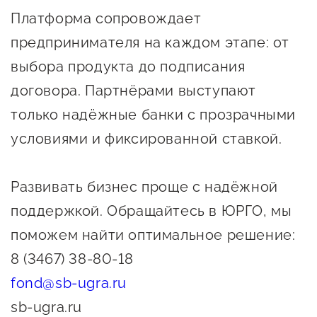
Оказание услуг в
Платформа сопровождает
О центре
Центр поддержки экспорта
социальной сфере
предпринимателя на каждом этапе: от
Обучающие
мероприятия
выбора продукта до подписания
Справочник
Проекты
договора. Партнёрами выступают
предпринимателя
Поддержка центра
только надёжные банки с прозрачными
Онлайн-витрина
условиями и фиксированной ставкой.
Органы власти
Экскурсии на
Организации,
производства
Развивать бизнес проще с надёжной
предоставляющие поддержку
Нормативные
поддержкой. Обращайтесь в ЮРГО, мы
документы
Интерактивные сервисы
поможем найти оптимальное решение:
Каталог маркетплейсов
8 (3467) 38-80-18
Каталог креативной
fond@sb-ugra.ru
продукции
sb-ugra.ru