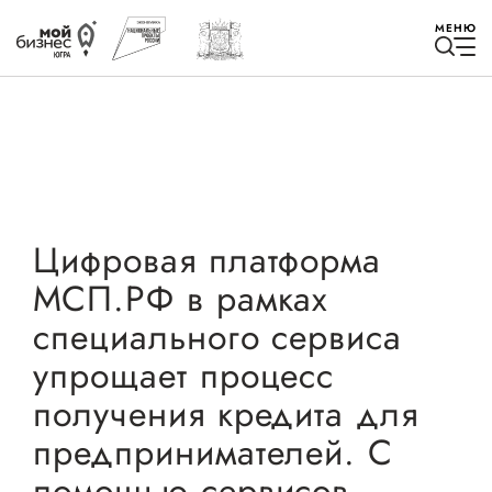
МЕНЮ
Избранное
Цифровая платформа
МСП.РФ в рамках
Быть в курсе
специального сервиса
упрощает процесс
Истории успеха
получения кредита для
Мероприятия
предпринимателей. С
Новости
помощью сервисов