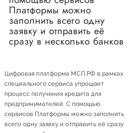
Онлайн-витрина продукции
Платформы можно
Социальные сети "Мой
заполнить всего одну
Бизнес Югра"
заявку и отправить её
сразу в несколько банков
Меры поддержки
Навигатор по мерам
поддержки
Цифровая платформа МСП.РФ в рамках
Имущественная поддержка
специального сервиса упрощает
Консультационная поддержка
процесс получения кредита для
Образовательная поддержка
предпринимателей. С помощью
сервисов Платформы можно заполнить
Поддержка креативного и
инновационно-
всего одну заявку и отправить её сразу
технологического