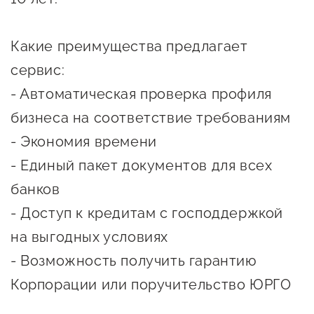
сопровождения
О центре
Центр образовательных
Какие преимущества предлагает
Поддержка центра
программ и молодежного
сервис:
Онлайн-витрина
предпринимательства
- Автоматическая проверка профиля
Истории успеха
О центре
бизнеса на соответствие требованиям
Центр инноваций
Календарь
- Экономия времени
социальной сферы
мероприятий для
- Единый пакет документов для всех
О центре
предпринимателей
Центр финансовой
банков
Поддержка центра
Проекты
поддержки
- Доступ к кредитам с господдержкой
Календарь
Поддержка центра
на выгодных условиях
О центре
мероприятий для
Истории успеха
Центр инновационно-
Проекты
- Возможность получить гарантию
предпринимателей
технологического и
Поддержка центра
Истории успеха
креативного
Корпорации или поручительство ЮРГО
Истории успеха
предпринимательства
Проекты