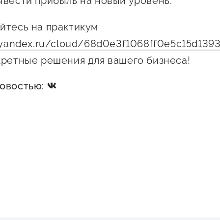
ывести прибыль на новый уровень.
йтесь на практикум
s.yandex.ru/cloud/68d0e3f1068ff0e5c15d139
кретные решения для вашего бизнеса!
новостью: