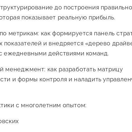
Проекты
структурирование до построения правильн
Поддержка центра
которая показывает реальную прибыль.
Онлайн-витрина
Экскурсии на
 по метрикам: как формируется панель стра
производства
 показателей и внедряется «дерево драйв
Нормативные
 с ежедневными действиями команд.
документы
й менеджмент: как разработать матрицу
сти и формы контроля и наладить управлен
тики с многолетним опытом:
овских