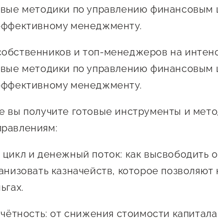
 креативного и
овые методики по управлению финансовым 
Истории успеха
О центре
онно-
эффективному менеджменту.
Центр инноваций
Календарь
ческого
социальной сферы
мероприятий для
обственников и топ-менеджеров на интенс
имательства
О центре
предпринимателе
овые методики по управлению финансовым 
Центр финансовой
а социальных
Поддержка центра
Проекты
поддержки
эффективному менеджменту.
имателей
Календарь
Поддержка центра
 экспортеров
О центре
мероприятий для
Истории успеха
Центр инновационн
е вы получите готовые инструменты и мето
Проекты
предпринимателе
технологического и
ая поддержка
правлениям:
Поддержка центра
Истории успеха
креативного
ержки в условиях
Истории успеха
предпринимательст
Проекты
 цикл и денежный поток: как высвободить 
санкционного
Оказание услуг в
ганизовать казначейств, которое позволяют
О центре
Центр поддержки экспор
социальной сфере
ьгах.
Обучающие
мероприятия
отчётность: от снижения стоимости капитал