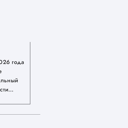
СЕГОДНЯ
2026 года
Стартовал второй сезон
е
грантового конкурса
альный
Росмолодёжь.Гранты
сти
жнем