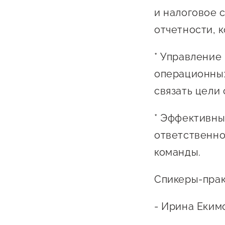
и налоговое 
отчетности, 
* Управление
операционных
связать цели
О фонде
* Эффективны
Общая информация
ответственно
Органы управления и надзора
команды.
Документы
Спикеры-прак
Контакты
- Ирина Еким
Вакансии