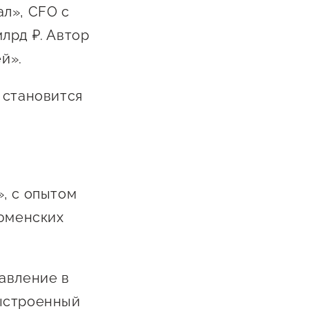
л», CFO с
лрд ₽. Автор
й».
 становится
, с опытом
тюменских
авление в
выстроенный