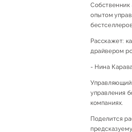
Собственник 
опытом управ
бестселлеров 
Расскажет: к
драйвером ро
- Нина Карав
Управляющий 
управления б
компаниях.
Поделится ра
предсказуему