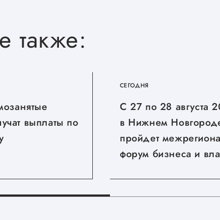
е также:
СЕГОДНЯ
амозанятые
С 27 по 28 августа 
учат выплаты по
в Нижнем Новгород
у
пройдет межрегион
форум бизнеса и вла
«Дни ритейла в Ни
Новгороде»