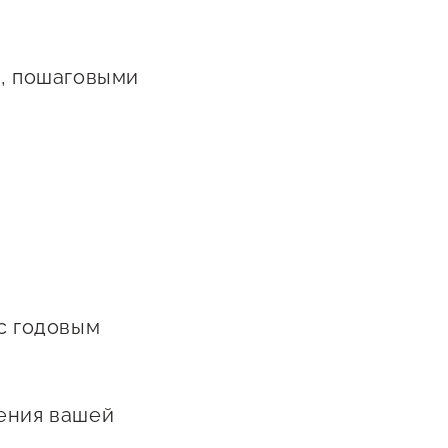
в, пошаговыми
 с годовым
ления вашей