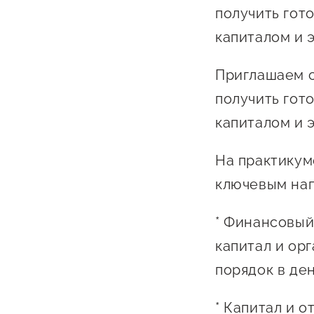
Бизнес Югра"
Поддержка
получить гот
инноваци
капиталом и 
технологи
Приглашаем с
предприн
получить гот
Поддержк
капиталом и 
предприн
Поддержка
На практикум
Финансов
ключевым на
Меры подд
* Финансовый
внешнего 
капитал и ор
давления
порядок в ден
* Капитал и 