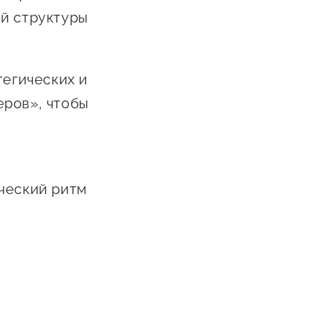
Сообщить о нарушении
ой структуры
АвтоУСН
Иностранным гражданам
тегических и
Сервисы для бизнеса
еров», чтобы
ческий ритм