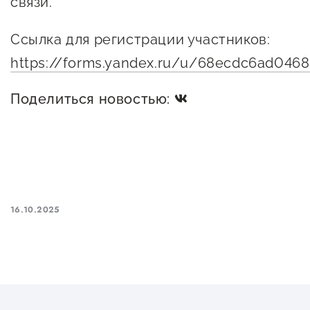
связи.
предпринимательства
Ссылка для регистрации участников:
Поддержка социальных
https://forms.yandex.ru/u/68ecdc6ad04
предпринимателей
Поддержка экспортеров
Поделиться новостью:
Финансовая поддержка
Меры поддержки в условиях
внешнего санкционного
давления
16.10.2025
Центры поддержки
Центр информационно-
консультационного