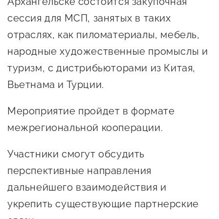
Архангельске состоится закупочная
Онлайн-витрина продукции
сессия для МСП, занятых в таких
Социальные сети "Мой
отраслях, как пиломатериалы, мебель,
Бизнес Югра"
народные художественные промыслы и
Меры поддержки
туризм, с дистрибьюторами из Китая,
Вьетнама и Турции.
Навигатор по мерам
поддержки
Мероприятие пройдет в формате
межрегиональной кооперации.
Имущественная поддержка
Консультационная поддержка
Участники смогут обсудить
Образовательная поддержка
перспективные направления
дальнейшего взаимодействия и
Поддержка креативного и
инновационно-
укрепить существующие партнерские
технологического