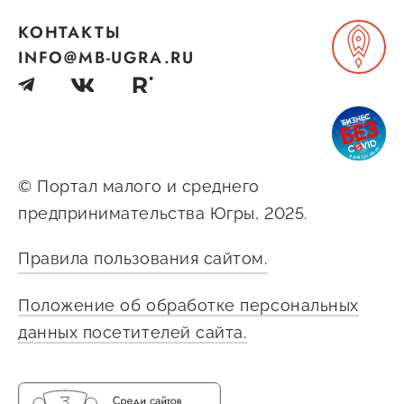
Оказание услуг в
О центре
КОНТАКТЫ
Центр поддержки экспорта
социальной сфере
Обучающие
INFO@MB-UGRA.RU
мероприятия
Справочник
Проекты
предпринимателя
Поддержка центра
Онлайн-витрина
Органы власти
© Портал малого и среднего
Экскурсии на
предпринимательства Югры, 2025.
Организации,
производства
предоставляющие поддержку
Нормативные
Правила пользования сайтом.
документы
Интерактивные сервисы
Положение об обработке персональных
Каталог маркетплейсов
данных посетителей сайта.
Каталог креативной
продукции