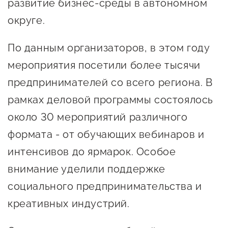
развитие бизнес-среды в автономном
предпринимательства
округе.
Поддержка социальных
По данным организаторов, в этом году
предпринимателей
мероприятия посетили более тысячи
Поддержка экспортеров
предпринимателей со всего региона. В
Финансовая поддержка
рамках деловой программы состоялось
Меры поддержки в условиях
около 30 мероприятий различного
внешнего санкционного
формата - от обучающих вебинаров и
давления
интенсивов до ярмарок. Особое
внимание уделили поддержке
Центры поддержки
социального предпринимательства и
Центр информационно-
креативных индустрий.
консультационного