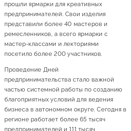
прошли ярмарки для креативных
Сервисы для бизнеса
предпринимателей. Свои изделия
представили более 40 мастеров и
О фонде
ремесленников, а всего ярмарки с
Общая информация
мастер-классами и лекториями
посетило более 200 участников.
Органы управления и надзора
Документы
Проведение Дней
Контакты
предпринимательства стало важной
Вакансии
частью системной работы по созданию
благоприятных условий для ведения
бизнеса в автономном округе. Сегодня в
регионе работает более 65 тысяч
предпринимателей и 111 тысяч