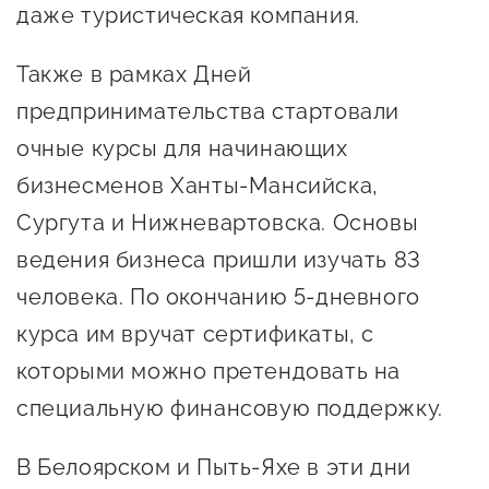
Госзакупки для малого
даже туристическая компания.
бизнеса
Также в рамках Дней
Каталог югорских франшиз
предпринимательства стартовали
Инвестору
очные курсы для начинающих
Самозанятому
бизнесменов Ханты-Мансийска,
Новости УФНС
Сургута и Нижневартовска. Основы
ведения бизнеса пришли изучать 83
Каталог грантов
человека. По окончанию 5-дневного
Конкурсы для
курса им вручат сертификаты, с
предпринимателей
которыми можно претендовать на
Сообщить о нарушении
специальную финансовую поддержку.
АвтоУСН
В Белоярском и Пыть-Яхе в эти дни
Иностранным гражданам