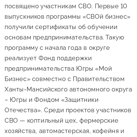
Оказание услуг в
посвящено участникам СВО. Первые 10
О центре
Центр поддержки экспорта
социальной сфере
выпускников программы «СВОй бизнес»
Обучающие
получили сертификаты об обучении
мероприятия
Справочник
Проекты
основам предпринимательства. Такую
предпринимателя
Поддержка центра
программу с начала года в округе
Онлайн-витрина
реализует Фонд поддержки
Органы власти
Экскурсии на
предпринимательства Югры «Мой
Организации,
производства
Бизнес» совместно с Правительством
предоставляющие поддержку
Нормативные
Ханты-Мансийского автономного округа
документы
Интерактивные сервисы
– Югры и Фондом «Защитники
Каталог маркетплейсов
Отечества». Среди проектов участников
Каталог креативной
СВО — коптильный цех, фермерские
продукции
хозяйства, автомастерская, кофейня и