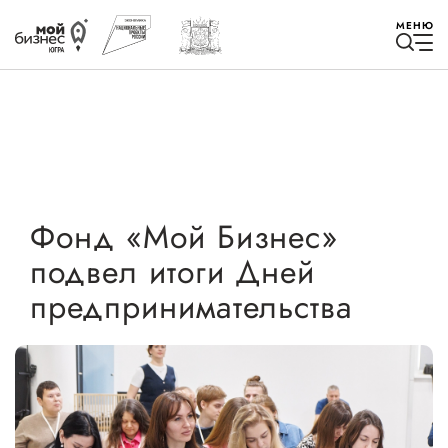
МЕНЮ
Избранное
Фонд «Мой Бизнес»
подвел итоги Дней
Быть в курсе
предпринимательства
Истории успеха
Мероприятия
Новости