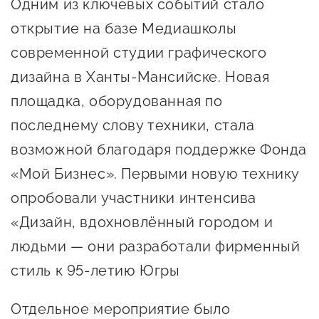
сопровождения
Одним из ключевых событий стало
открытие на базе Медиашколы
О центре
Центр образовательных
современной студии графического
Поддержка центра
программ и молодежного
дизайна в Ханты-Мансийске. Новая
Онлайн-витрина
предпринимательства
Истории успеха
площадка, оборудованная по
О центре
Центр инноваций
последнему слову техники, стала
Календарь
социальной сферы
возможной благодаря поддержке Фонда
мероприятий для
«Мой Бизнес». Первыми новую технику
О центре
предпринимателей
Центр финансовой
опробовали участники интенсива
Поддержка центра
Проекты
поддержки
Календарь
«Дизайн, вдохновлённый городом и
Поддержка центра
О центре
мероприятий для
Истории успеха
людьми — они разработали фирменный
Центр инновационно-
Проекты
предпринимателей
технологического и
стиль к 95-летию Югры
Поддержка центра
Истории успеха
креативного
Истории успеха
предпринимательства
Проекты
Отдельное мероприятие было