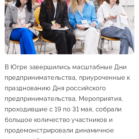
Онлайн-витрина продукции
Социальные сети "Мой
Бизнес Югра"
Меры поддержки
Навигатор по мерам
В Югре завершились масштабные Дни
поддержки
предпринимательства, приуроченные к
Имущественная поддержка
празднованию Дня российского
Консультационная поддержка
предпринимательства. Мероприятия,
Образовательная поддержка
проходившие с 19 по 31 мая, собрали
Поддержка креативного и
большое количество участников и
инновационно-
продемонстрировали динамичное
технологического