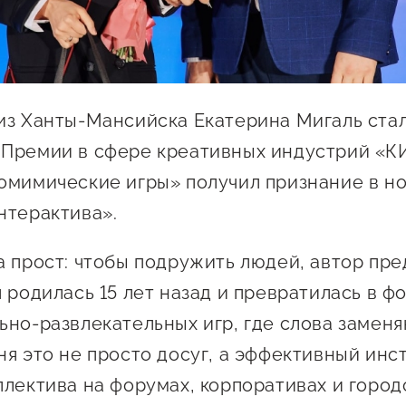
Проекты
Поддержка центра
Онлайн-витрина
Экскурсии на
производства
из Ханты-Мансийска Екатерина Мигаль ста
Нормативные
Премии в сфере креативных индустрий «КИ
документы
омимические игры» получил признание в н
нтерактива».
 прост: чтобы подружить людей, автор пред
 родилась 15 лет назад и превратилась в ф
ьно-развлекательных игр, где слова замен
ня это не просто досуг, а эффективный инс
ллектива на форумах, корпоративах и город