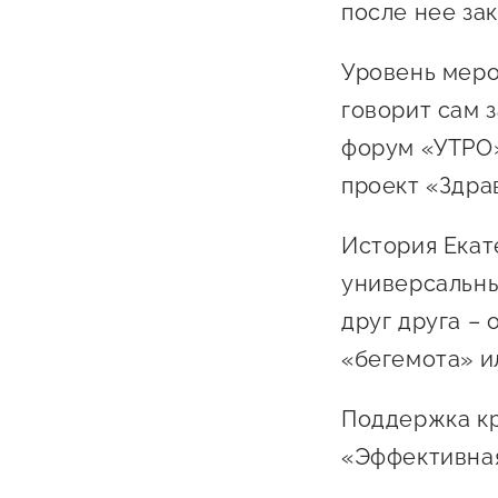
после нее за
Уровень меро
говорит сам 
форум «УТРО»
проект «Здрав
История Екат
универсальны
друг друга –
«бегемота» ил
Поддержка кр
«Эффективная