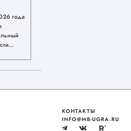
06.08.2026
2026 года
Стартовал второй сезон
е
грантового конкурса
альный
Росмолодёжь.Гранты
сти
жнем
КОНТАКТЫ
INFO@MB-UGRA.RU