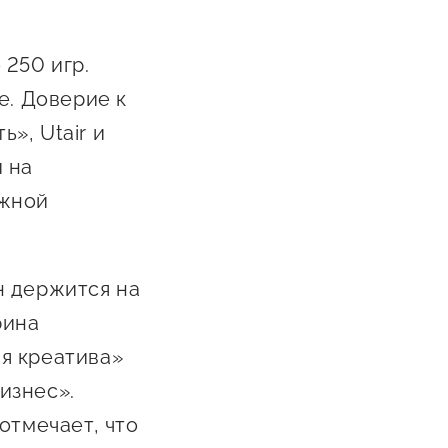
 250 игр.
е. Доверие к
», Utair и
 на
ужной
он держится на
рина
я креатива»
изнес».
отмечает, что