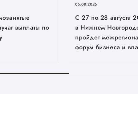
06.08.2026
амозанятые
С 27 по 28 августа 
учат выплаты по
в Нижнем Новгород
у
пройдет межрегион
форум бизнеса и вла
«Дни ритейла в Ни
Новгороде»