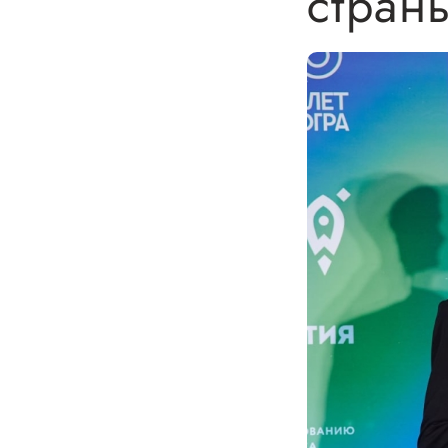
стран
Бизнес Югра"
Поддержка
инноваци
технологи
предприн
Поддержк
предприн
Поддержка
Финансов
Меры подд
внешнего 
давления