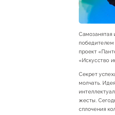
Самозанятая 
победителем 
О фонде
проект «Пант
«Искусство и
Общая информация
Секрет успеха
Органы управления и надзора
молчать. Идея
Документы
интеллектуал
Контакты
жесты. Сегод
Вакансии
сплочения ко