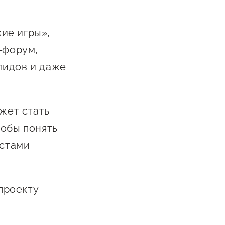
ие игры»,
-форум,
лидов и даже
ожет стать
тобы понять
естами
проекту