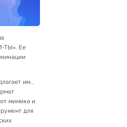
Сообщить о нарушении
АвтоУСН
Иностранным гражданам
ла
Сервисы для бизнеса
-ТЫ». Ее
оминации
лагает им...
ормат
яют мимика и
трумент для
ских