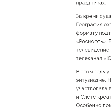
праздниках.
За время сущ
География ох
формату подт
«Роснефть». 
телевидение:
телеканал «Ю
В этом году у
энтузиазме. 
участвовала 
и Слете креа
Особенно пом