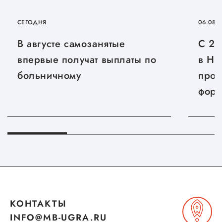
Госзакупки для малого
бизнеса
СЕГОДНЯ
06.08.
Каталог югорских франшиз
В августе самозанятые
С 27
впервые получат выплаты по
в Ни
Инвестору
больничному
прой
Самозанятому
фору
Новости УФНС
«Дни
Каталог грантов
Новг
Конкурсы для
предпринимателей
Сообщить о нарушении
АвтоУСН
КОНТАКТЫ
Иностранным гражданам
INFO@MB-UGRA.RU