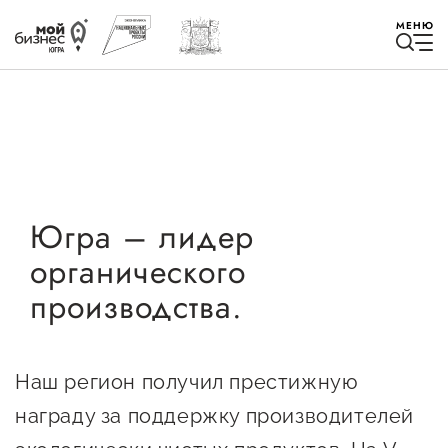
МЕНЮ
Избранное
Югра – лидер
органического
Быть в курсе
производства.
Истории успеха
Мероприятия
Наш регион получил престижную
Новости
награду за поддержку производителей