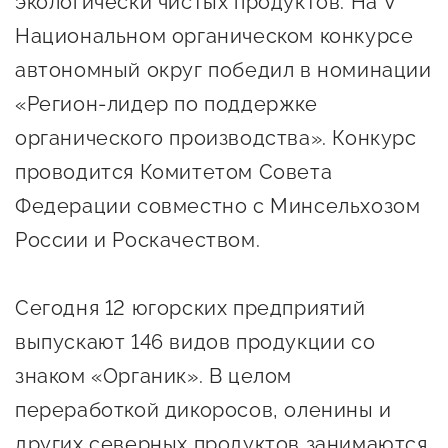
экологически чистых продуктов. На V
Онлайн-витрина продукции
Национальном органическом конкурсе
Социальные сети "Мой
автономный округ победил в номинации
Бизнес Югра"
«Регион-лидер по поддержке
Меры поддержки
органического производства». Конкурс
проводится Комитетом Совета
Навигатор по мерам
Федерации совместно с Минсельхозом
поддержки
России и Роскачеством.
Имущественная поддержка
Консультационная поддержка
Сегодня 12 югорских предприятий
выпускают 146 видов продукции со
Образовательная поддержка
знаком «Органик». В целом
Поддержка креативного и
переработкой дикоросов, оленины и
инновационно-
других северных продуктов занимаются
технологического