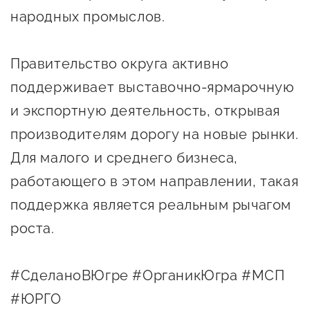
сопровождения
народных промыслов.
О центре
Центр образовательных
Поддержка центра
программ и молодежного
Правительство округа активно
Онлайн-витрина
предпринимательства
поддерживает выставочно-ярмарочную
Истории успеха
и экспортную деятельность, открывая
О центре
Центр инноваций
производителям дорогу на новые рынки.
Календарь
социальной сферы
мероприятий для
Для малого и среднего бизнеса,
О центре
предпринимателей
Центр финансовой
работающего в этом направлении, такая
Поддержка центра
Проекты
поддержки
поддержка является реальным рычагом
Календарь
Поддержка центра
роста.
О центре
мероприятий для
Истории успеха
Центр инновационно-
Проекты
предпринимателей
технологического и
#СделаноВЮгре #ОрганикЮгра #МСП
Поддержка центра
Истории успеха
креативного
Истории успеха
предпринимательства
#ЮРГО
Проекты