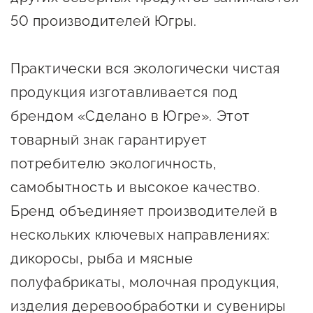
предпринимательства
50 производителей Югры.
Поддержка социальных
предпринимателей
Практически вся экологически чистая
продукция изготавливается под
Поддержка экспортеров
брендом «Сделано в Югре». Этот
Финансовая поддержка
товарный знак гарантирует
Меры поддержки в условиях
потребителю экологичность,
внешнего санкционного
самобытность и высокое качество.
давления
Бренд объединяет производителей в
Центры поддержки
нескольких ключевых направлениях:
дикоросы, рыба и мясные
Центр информационно-
полуфабрикаты, молочная продукция,
консультационного
изделия деревообработки и сувениры