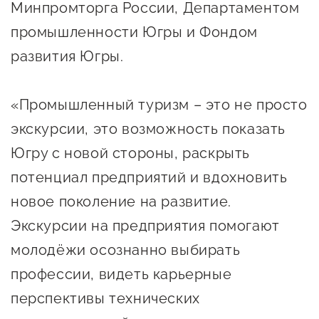
Минпромторга России, Департаментом
Госзакупки для малого
бизнеса
промышленности Югры и Фондом
развития Югры.
Каталог югорских франшиз
Инвестору
«Промышленный туризм – это не просто
Самозанятому
экскурсии, это возможность показать
Новости УФНС
Югру с новой стороны, раскрыть
Каталог грантов
потенциал предприятий и вдохновить
новое поколение на развитие.
Конкурсы для
предпринимателей
Экскурсии на предприятия помогают
молодёжи осознанно выбирать
Сообщить о нарушении
профессии, видеть карьерные
АвтоУСН
перспективы технических
Иностранным гражданам