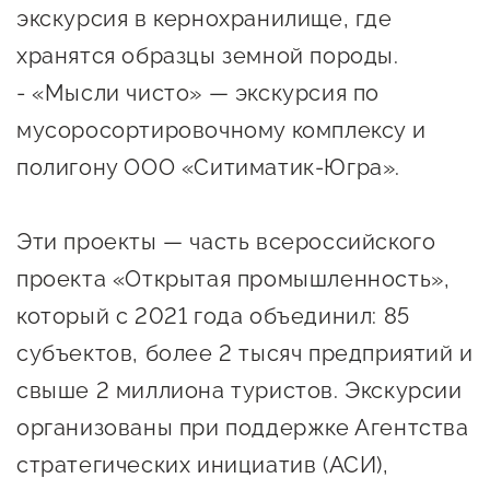
Оказание услуг в
экскурсия в кернохранилище, где
О центре
Центр поддержки экспорта
социальной сфере
хранятся образцы земной породы.
Обучающие
- «Мысли чисто» — экскурсия по
мероприятия
Справочник
мусоросортировочному комплексу и
Проекты
предпринимателя
Поддержка центра
полигону ООО «Ситиматик‑Югра».
Онлайн-витрина
Органы власти
Экскурсии на
Эти проекты — часть всероссийского
Организации,
производства
проекта «Открытая промышленность»,
предоставляющие поддержку
Нормативные
который с 2021 года объединил: 85
документы
Интерактивные сервисы
субъектов, более 2 тысяч предприятий и
Каталог маркетплейсов
свыше 2 миллиона туристов. Экскурсии
организованы при поддержке Агентства
Каталог креативной
продукции
стратегических инициатив (АСИ),