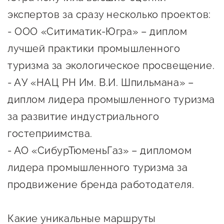
предпринимательства
экспертов за сразу несколько проектов:
- OOO «Ситиматик-Югра» – диплом
Поддержка социальных
предпринимателей
лучшей практики промышленного
туризма за экологическое просвещение.
Поддержка экспортеров
- АУ «НАЦ РН Им. В.И. Шпильмана» –
Финансовая поддержка
диплом лидера промышленного туризма
Меры поддержки в условиях
за развитие индустриального
внешнего санкционного
гостеприимства.
давления
- АО «СибурТюменьГаз» – дипломом
Центры поддержки
лидера промышленного туризма за
продвижение бренда работодателя.
Центр информационно-
консультационного
Какие уникальные маршруты