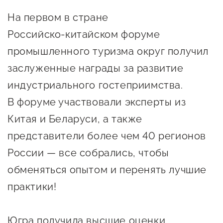
Онлайн-витрина продукции
На первом в стране
Социальные сети "Мой
Российско‑китайском форуме
Бизнес Югра"
промышленного туризма округ получил
Меры поддержки
заслуженные награды за развитие
индустриального гостеприимства.
Навигатор по мерам
В форуме участвовали эксперты из
поддержки
Китая и Беларуси, а также
Имущественная поддержка
представители более чем 40 регионов
Консультационная поддержка
России — все собрались, чтобы
обменяться опытом и перенять лучшие
Образовательная поддержка
практики!
Поддержка креативного и
инновационно-
Югра получила высшие оценки
технологического