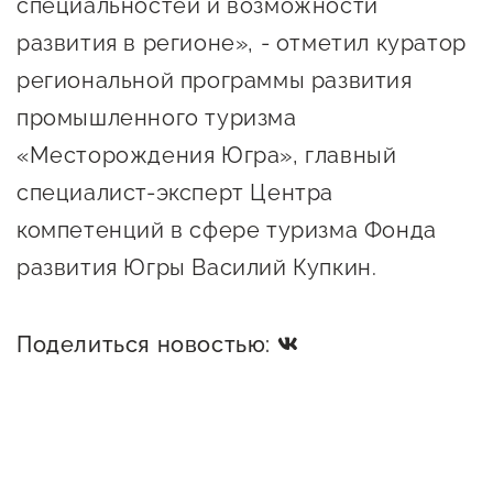
специальностей и возможности
Сервисы для бизнеса
развития в регионе», - отметил куратор
региональной программы развития
О фонде
промышленного туризма
«Месторождения Югра», главный
Общая информация
специалист-эксперт Центра
Органы управления и надзора
компетенций в сфере туризма Фонда
Документы
развития Югры Василий Купкин.
Контакты
Вакансии
Поделиться новостью: