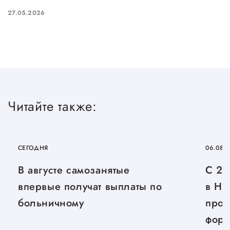
27.05.2026
Читайте также:
СЕГОДНЯ
06.08.
В августе самозанятые
С 27
впервые получат выплаты по
в Ни
больничному
прой
фору