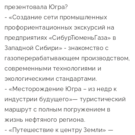
сопровождения
презентовала Югра?
О центре
- «Создание сети промышленных
Центр образовательных
Поддержка центра
программ и молодежного
профориентационных экскурсий на
Онлайн-витрина
предпринимательства
предприятиях «СибурТюменьГаза» в
Истории успеха
Западной Сибири» - знакомство с
О центре
Центр инноваций
газоперерабатывающем производством,
Календарь
социальной сферы
мероприятий для
современными технологиями и
О центре
предпринимателей
экологическими стандартами.
Центр финансовой
Поддержка центра
Проекты
поддержки
- «Месторождение Югра – из недр к
Календарь
Поддержка центра
индустрии будущего»— туристический
О центре
мероприятий для
Истории успеха
Центр инновационно-
маршрут с полным погружением в
Проекты
предпринимателей
технологического и
жизнь нефтяного региона.
Поддержка центра
Истории успеха
креативного
Истории успеха
- «Путешествие к центру Земли» —
предпринимательства
Проекты