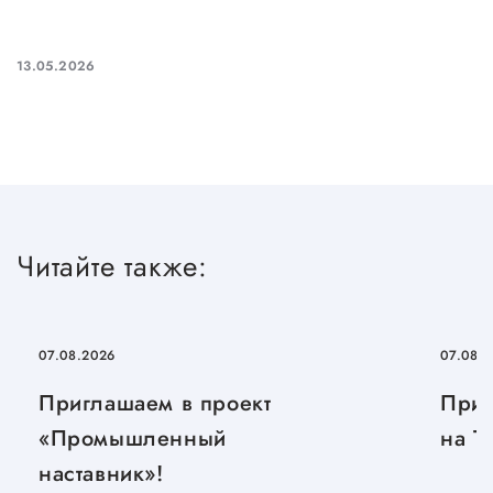
Госзакупки для малого
бизнеса
13.05.2026
Каталог югорских франшиз
Инвестору
Самозанятому
Новости УФНС
Читайте также:
Каталог грантов
Конкурсы для
предпринимателей
07.08.2026
07.08.
Сообщить о нарушении
Приглашаем в проект
Приг
АвтоУСН
«Промышленный
на T
наставник»!
Иностранным гражданам