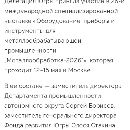
Делегация Югры приняла участие в 26-й
Онлайн-витрина продукции
международной специализированной
Социальные сети "Мой
выставке «Оборудование, приборы и
Бизнес Югра"
инструменты для
Меры поддержки
металлообрабатывающей
промышленности
Навигатор по мерам
„Металлообработка-2026“», которая
поддержки
проходит 12–15 мая в Москве.
Имущественная поддержка
В ее составе — заместитель директора
Консультационная поддержка
Департамента промышленности
Образовательная поддержка
автономного округа Сергей Борисов,
Поддержка креативного и
заместитель генерального директора
инновационно-
Фонда развития Югры Олеся Стакина,
технологического