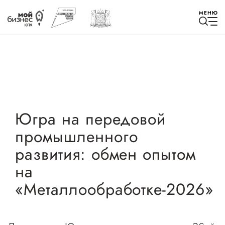
МЕНЮ
Избранное
Югра на передовой
промышленного
Быть в курсе
развития: обмен опытом
на
Истории успеха
«Металлообработке-2026»
Мероприятия
Новости