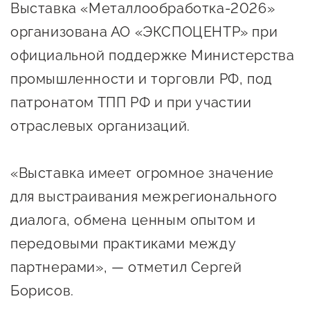
сопровождения
Выставка «Металлообработка-2026»
организована АО «ЭКСПОЦЕНТР» при
О центре
Центр образовательных
официальной поддержке Министерства
Поддержка центра
программ и молодежного
Онлайн-витрина
промышленности и торговли РФ, под
предпринимательства
Истории успеха
патронатом ТПП РФ и при участии
О центре
Центр инноваций
отраслевых организаций.
Календарь
социальной сферы
мероприятий для
«Выставка имеет огромное значение
О центре
предпринимателей
Центр финансовой
Поддержка центра
для выстраивания межрегионального
Проекты
поддержки
Календарь
Поддержка центра
диалога, обмена ценным опытом и
О центре
мероприятий для
Истории успеха
Центр инновационно-
передовыми практиками между
Проекты
предпринимателей
технологического и
партнерами», — отметил Сергей
Поддержка центра
Истории успеха
креативного
Борисов.
Истории успеха
предпринимательства
Проекты