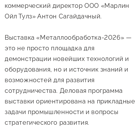
коммерческий директор ООО «Марлин
предпринимательства
Ойл Тулз» Антон Сагайдачный.
Поддержка социальных
предпринимателей
Выставка «Металлообработка-2026» —
Поддержка экспортеров
это не просто площадка для
Финансовая поддержка
демонстрации новейших технологий и
Меры поддержки в условиях
оборудования, но и источник знаний и
внешнего санкционного
возможностей для развития
давления
сотрудничества. Деловая программа
выставки ориентирована на прикладные
Центры поддержки
задачи промышленности и вопросы
стратегического развития.
Центр информационно-
консультационного