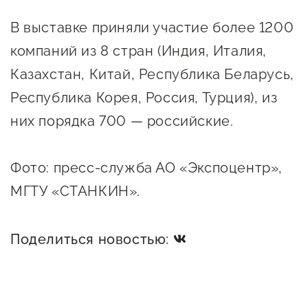
Оказание услуг в
О центре
В выставке приняли участие более 1200
Центр поддержки экспорта
социальной сфере
Обучающие
компаний из 8 стран (Индия, Италия,
мероприятия
Справочник
Казахстан, Китай, Республика Беларусь,
Проекты
предпринимателя
Республика Корея, Россия, Турция), из
Поддержка центра
них порядка 700 — российские.
Онлайн-витрина
Органы власти
Экскурсии на
Организации,
производства
Фото: пресс-служба АО «Экспоцентр»,
предоставляющие поддержку
Нормативные
МГТУ «СТАНКИН».
документы
Интерактивные сервисы
Поделиться новостью:
Каталог маркетплейсов
Каталог креативной
продукции