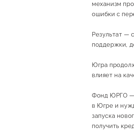
механизм про
ошибки с пер
Результат — 
поддержки, д
О фонде
Югра продолж
влияет на ка
Общая информация
Органы управления и надзора
Фонд ЮРГО — 
Документы
в Югре и нуж
Контакты
запуска ново
Вакансии
получить кре