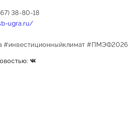
467) 38-80-18
sb-ugra.ru/
 #инвестиционныйклимат #ПМЭФ2026
новостью: