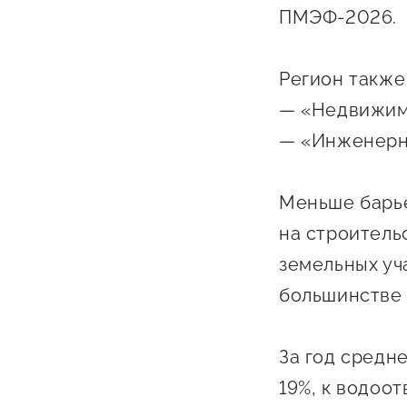
Бизнес Югра"
Поддержка
ПМЭФ-2026.
инноваци
технологи
Регион также
предприн
— «Недвижим
Поддержк
— «Инженерн
предприн
Поддержка
Меньше барье
на строитель
Финансов
земельных уч
Меры подд
большинстве 
внешнего 
давления
За год средн
19%, к водоо