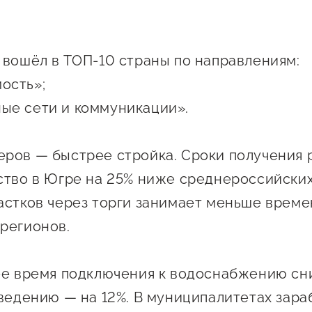
 креативного и
Истории успеха
О центре
онно-
Центр инноваций
Календарь
ческого
социальной сферы
 вошёл в ТОП-10 страны по направлениям:
мероприятий для
имательства
ость»;
О центре
предпринимателе
Центр финансовой
а социальных
ые сети и коммуникации».
Поддержка центра
Проекты
поддержки
имателей
Календарь
Поддержка центра
 экспортеров
О центре
мероприятий для
ров — быстрее стройка. Сроки получения
Истории успеха
Центр инновационн
Проекты
предпринимателе
технологического и
ство в Югре на 25% ниже среднероссийских
ая поддержка
Поддержка центра
Истории успеха
креативного
астков через торги занимает меньше времен
ержки в условиях
Истории успеха
предпринимательст
Проекты
регионов.
санкционного
Оказание услуг в
О центре
Центр поддержки экспор
социальной сфере
Обучающие
ее время подключения к водоснабжению сн
мероприятия
тведению — на 12%. В муниципалитетах зара