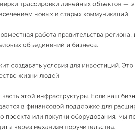
Проекты
верки трассировки линейных объектов — э
Поддержка центра
есечением новых и старых коммуникаций.
Онлайн-витрина
Экскурсии на
совместная работа правительства региона,
производства
еловых объединений и бизнеса.
Нормативные
документы
ит создавать условия для инвестиций. Это
чество жизни людей.
часть этой инфраструктуры. Если ваш биз
дается в финансовой поддержке для расши
го проекта или покупки оборудования, мы 
диты через механизм поручительства.