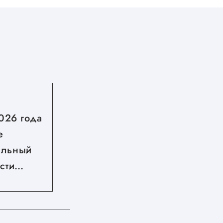
06.08.2026
2026 года
Стартовал второй сезон
е
грантового конкурса
альный
Росмолодёжь.Гранты
сти
жнем