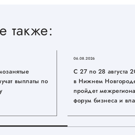
е также:
06.08.2026
амозанятые
С 27 по 28 августа 
учат выплаты по
в Нижнем Новгород
у
пройдет межрегион
форум бизнеса и вла
«Дни ритейла в Ни
Новгороде»