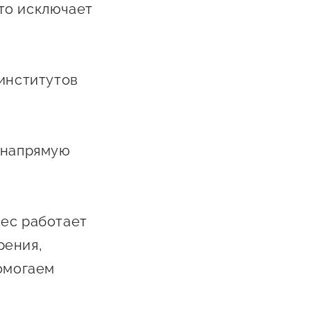
то исключает
Сообщить о нарушении
АвтоУСН
Иностранным гражданам
 институтов
Сервисы для бизнеса
 напрямую
нес работает
рения,
помогаем