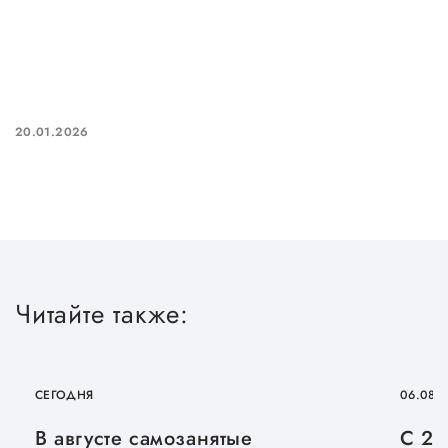
Сервисы для бизнеса
О фонде
20.01.2026
Общая информация
Органы управления и надзора
Документы
Контакты
Вакансии
Читайте также:
СЕГОДНЯ
06.08.
В августе самозанятые
С 27