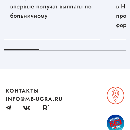
впервые получат выплаты по
в Ни
больничному
прой
фору
«Дни
Новг
КОНТАКТЫ
INFO@MB-UGRA.RU