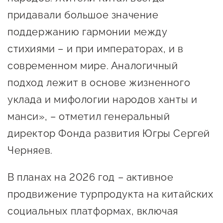
сопровождения
придавали большое значение
О центре
Центр образовательных
поддержанию гармонии между
Поддержка центра
программ и молодежного
стихиями – и при императорах, и в
Онлайн-витрина
предпринимательства
современном мире. Аналогичный
Истории успеха
подход лежит в основе жизненного
О центре
Центр инноваций
Календарь
уклада и мифологии народов ханты и
социальной сферы
мероприятий для
манси», – отметил генеральный
О центре
предпринимателей
Центр финансовой
директор Фонда развития Югры Сергей
Поддержка центра
Проекты
поддержки
Черняев.
Календарь
Поддержка центра
О центре
мероприятий для
Истории успеха
Центр инновационно-
В планах на 2026 год – активное
Проекты
предпринимателей
технологического и
продвижение турпродукта на китайских
Поддержка центра
Истории успеха
креативного
социальных платформах, включая
Истории успеха
предпринимательства
Проекты