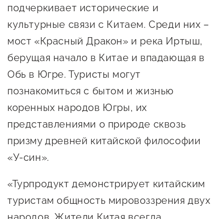
подчеркивает исторические и
предпринимательства
культурные связи с Китаем. Среди них –
Поддержка социальных
мост «Красный Дракон» и река Иртыш,
предпринимателей
берущая начало в Китае и впадающая в
Поддержка экспортеров
Обь в Югре. Туристы могут
Финансовая поддержка
познакомиться с бытом и жизнью
Меры поддержки в условиях
коренных народов Югры, их
внешнего санкционного
представлениями о природе сквозь
давления
призму древней китайской философии
«У-син».
Центры поддержки
«Турпродукт демонстрирует китайским
Центр информационно-
туристам общность мировоззрения двух
консультационного
народов. Жители Китая всегда