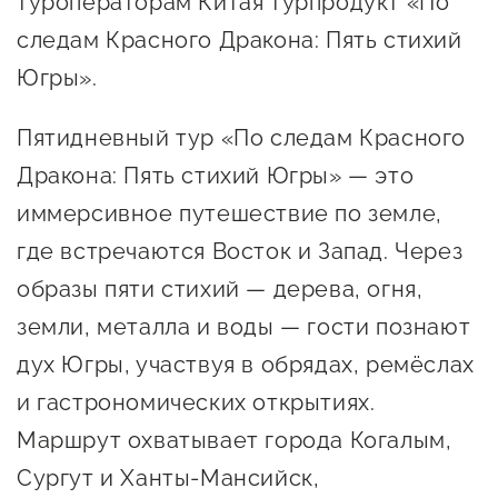
туроператорам Китая турпродукт «По
Онлайн-витрина продукции
следам Красного Дракона: Пять стихий
Социальные сети "Мой
Югры».
Бизнес Югра"
Пятидневный тур «По следам Красного
Меры поддержки
Дракона: Пять стихий Югры» — это
иммерсивное путешествие по земле,
Навигатор по мерам
поддержки
где встречаются Восток и Запад. Через
образы пяти стихий — дерева, огня,
Имущественная поддержка
земли, металла и воды — гости познают
Консультационная поддержка
дух Югры, участвуя в обрядах, ремёслах
Образовательная поддержка
и гастрономических открытиях.
Поддержка креативного и
Маршрут охватывает города Когалым,
инновационно-
Сургут и Ханты-Мансийск,
технологического