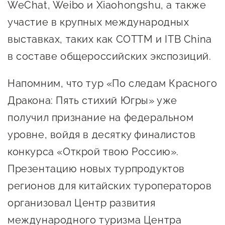
WeChat, Weibo и Xiaohongshu, а также
Оказание услуг в
О центре
Центр поддержки экспорта
участие в крупных международных
социальной сфере
Обучающие
выставках, таких как COTTM и ITB China
мероприятия
Справочник
в составе общероссийских экспозиций.
Проекты
предпринимателя
Поддержка центра
Напомним, что тур «По следам Красного
Онлайн-витрина
Дракона: Пять стихий Югры» уже
Органы власти
Экскурсии на
получил признание на федеральном
Организации,
производства
уровне, войдя в десятку финалистов
предоставляющие поддержку
Нормативные
конкурса «Открой твою Россию».
документы
Интерактивные сервисы
Презентацию новых турпродуктов
Каталог маркетплейсов
регионов для китайских туроператоров
Каталог креативной
организовал Центр развития
продукции
международного туризма Центра