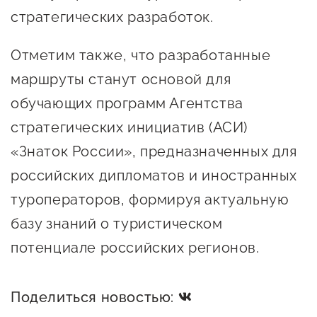
Госзакупки для малого
стратегических разработок.
бизнеса
Отметим также, что разработанные
Каталог югорских франшиз
маршруты станут основой для
Инвестору
обучающих программ Агентства
Самозанятому
стратегических инициатив (АСИ)
Новости УФНС
«Знаток России», предназначенных для
Каталог грантов
российских дипломатов и иностранных
туроператоров, формируя актуальную
Конкурсы для
предпринимателей
базу знаний о туристическом
потенциале российских регионов.
Сообщить о нарушении
АвтоУСН
Поделиться новостью:
Иностранным гражданам