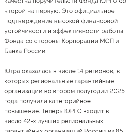
качества поручительств Фонда ЮРГО со
Онлайн-витрина продукции
второй на первую. Это официальное
Социальные сети "Мой
подтверждение высокой финансовой
Бизнес Югра"
устойчивости и эффективности работы
Меры поддержки
Фонда со стороны Корпорации МСП и
Банка России.
Навигатор по мерам
поддержки
Югра оказалась в числе 14 регионов, в
Имущественная поддержка
которых региональные гарантийные
Консультационная поддержка
организации во втором полугодии 2025
года получили категорийное
Образовательная поддержка
повышение. Теперь ЮРГО входит в
Поддержка креативного и
число 42-х лучших региональных
инновационно-
технологического
гарантийных организаций России из 85