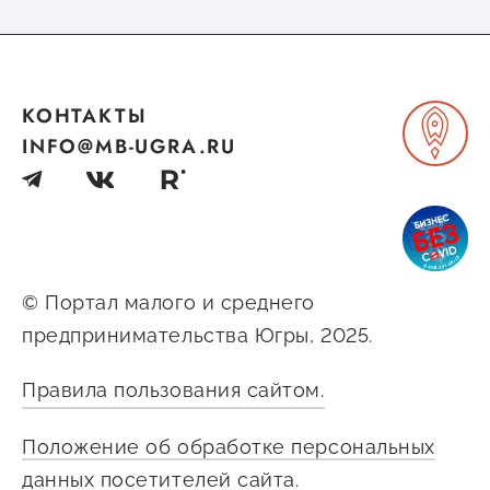
Госзакупки для малого
бизнеса
Каталог югорских франшиз
КОНТАКТЫ
Инвестору
INFO@MB-UGRA.RU
Самозанятому
Новости УФНС
Каталог грантов
© Портал малого и среднего
Конкурсы для
предпринимательства Югры, 2025.
предпринимателей
Сообщить о нарушении
Правила пользования сайтом.
АвтоУСН
Положение об обработке персональных
Иностранным гражданам
данных посетителей сайта.