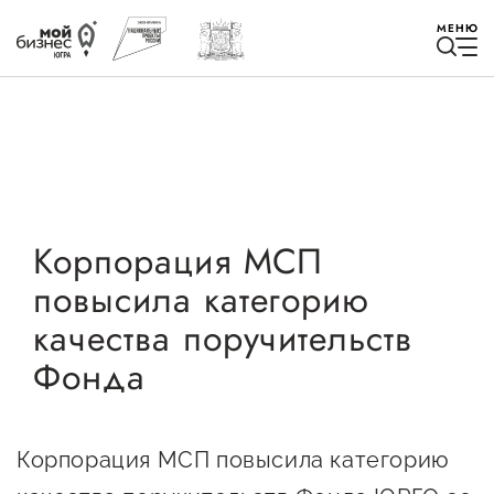
МЕНЮ
Избранное
Корпорация МСП
повысила категорию
Быть в курсе
качества поручительств
Фонда
Истории успеха
Мероприятия
Новости
Корпорация МСП повысила категорию