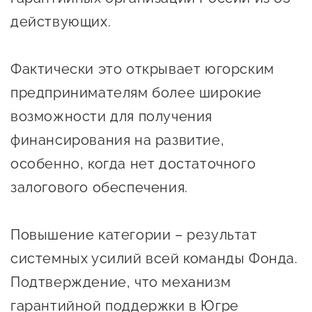
предпринимательства
действующих.
Поддержка социальных
предпринимателей
Фактически это открывает югорским
предпринимателям более широкие
Поддержка экспортеров
возможности для получения
Финансовая поддержка
финансирования на развитие,
Меры поддержки в условиях
особенно, когда нет достаточного
внешнего санкционного
залогового обеспечения.
давления
Центры поддержки
Повышение категории – результат
системных усилий всей команды Фонда.
Центр информационно-
Подтверждение, что механизм
консультационного
гарантийной поддержки в Югре