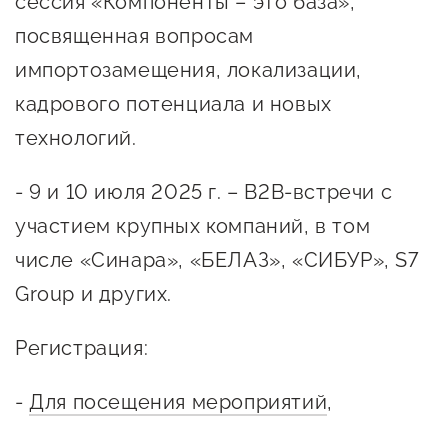
сессия «Компоненты – это база»,
предпринимательства
посвященная вопросам
Поддержка социальных
импортозамещения, локализации,
предпринимателей
кадрового потенциала и новых
Поддержка экспортеров
технологий.
Финансовая поддержка
- 9 и 10 июля 2025 г. – B2B-встречи с
Меры поддержки в условиях
участием крупных компаний, в том
внешнего санкционного
числе «Синара», «БЕЛАЗ», «СИБУР», S7
давления
Group и других.
Центры поддержки
Регистрация:
Центр информационно-
-
Для посещения мероприятий
,
консультационного