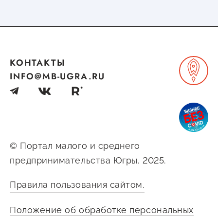
Госзакупки для малого
бизнеса
Каталог югорских франшиз
Инвестору
КОНТАКТЫ
INFO@MB-UGRA.RU
Самозанятому
Новости УФНС
Каталог грантов
Конкурсы для
© Портал малого и среднего
предпринимателей
предпринимательства Югры, 2025.
Сообщить о нарушении
Правила пользования сайтом.
АвтоУСН
Положение об обработке персональных
Иностранным гражданам