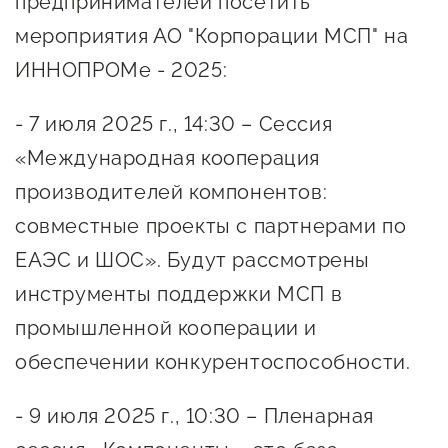
предпринимателей посетить
Онлайн-витрина продукции
мероприятия АО "Корпорации МСП" на
Социальные сети "Мой
ИННОПРОМе - 2025:
Бизнес Югра"
- 7 июля 2025 г., 14:30 – Сессия
Меры поддержки
«Международная кооперация
производителей компонентов:
Навигатор по мерам
поддержки
совместные проекты с партнерами по
ЕАЭС и ШОС». Будут рассмотрены
Имущественная поддержка
инструменты поддержки МСП в
Консультационная поддержка
промышленной кооперации и
Образовательная поддержка
обеспечении конкурентоспособности.
Поддержка креативного и
инновационно-
- 9 июля 2025 г., 10:30 – Пленарная
технологического