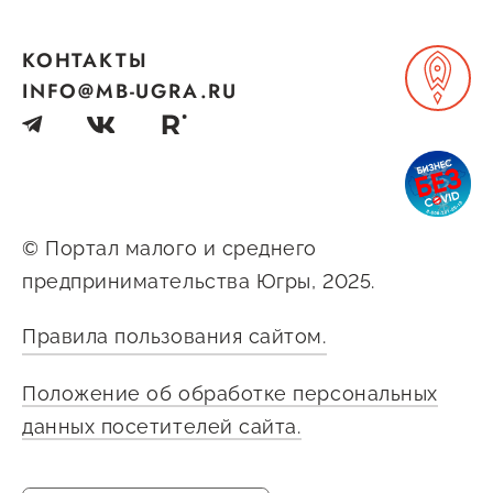
Госзакупки для малого
бизнеса
КОНТАКТЫ
INFO@MB-UGRA.RU
Каталог югорских франшиз
Инвестору
Самозанятому
Новости УФНС
© Портал малого и среднего
Каталог грантов
предпринимательства Югры, 2025.
Конкурсы для
Правила пользования сайтом.
предпринимателей
Сообщить о нарушении
Положение об обработке персональных
данных посетителей сайта.
АвтоУСН
Иностранным гражданам