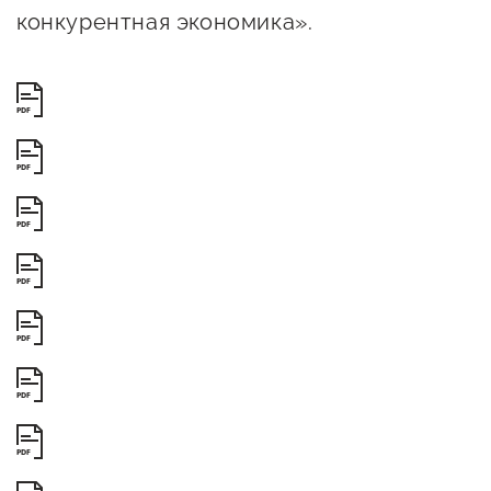
конкурентная экономика».
предпринимательства
Поддержка социальных
предпринимателей
PDF
Поддержка экспортеров
PDF
Финансовая поддержка
PDF
Меры поддержки в условиях
внешнего санкционного
PDF
давления
PDF
Центры поддержки
PDF
Центр информационно-
PDF
консультационного