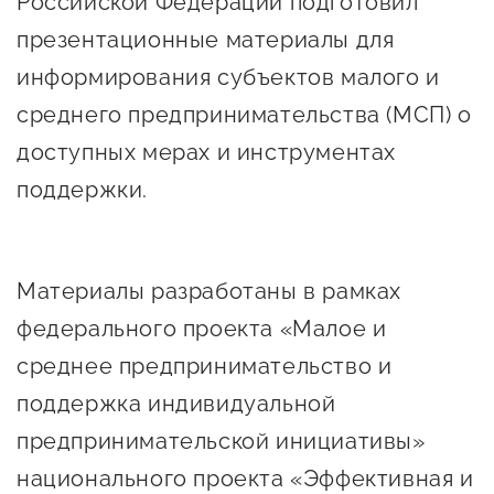
Российской Федерации подготовил
Онлайн-витрина продукции
презентационные материалы для
Социальные сети "Мой
информирования субъектов малого и
Бизнес Югра"
среднего предпринимательства (МСП) о
Меры поддержки
доступных мерах и инструментах
поддержки.
Навигатор по мерам
поддержки
Материалы разработаны в рамках
Имущественная поддержка
федерального проекта «Малое и
Консультационная поддержка
среднее предпринимательство и
Образовательная поддержка
поддержка индивидуальной
Поддержка креативного и
предпринимательской инициативы»
инновационно-
национального проекта «Эффективная и
технологического