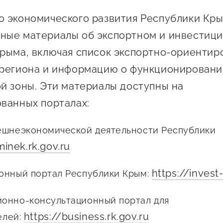
 креативного и
Истории успеха
 экономического развития Республики Кр
О центре
онно-
Центр инноваций
ные материалы об экспортном и инвестиц
Календарь
ческого
социальной сферы
рыма, включая список экспортно-ориентир
мероприятий для
имательства
О центре
предпринимателе
 региона и информацию о функционировани
Центр финансовой
а социальных
Поддержка центра
Проекты
поддержки
й зоны. Эти материалы доступны на
имателей
Календарь
Поддержка центра
ванных порталах:
 экспортеров
О центре
мероприятий для
Истории успеха
Центр инновационн
Проекты
предпринимателе
технологического и
ая поддержка
шнеэкономической деятельности Республики
Поддержка центра
Истории успеха
креативного
minek.rk.gov.ru
ержки в условиях
Истории успеха
предпринимательст
Проекты
санкционного
Оказание услуг в
https://invest
нный портал Республики Крым:
О центре
Центр поддержки экспор
социальной сфере
Обучающие
нно-консультационный портал для
мероприятия
https://business.rk.gov.ru
елей: