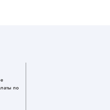
07.08.2026
ые
Приглашаем бизнес Югры
платы по
на TNF 2026