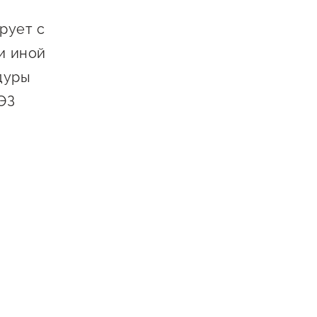
Сообщить о нарушении
рует с
АвтоУСН
и иной
Иностранным гражданам
дуры
Сервисы для бизнеса
ЭЗ