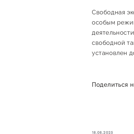
Свободная эк
особым режи
деятельности
свободной та
установлен д
О фонде
Общая информация
Поделиться 
Органы управления и надзора
Документы
Контакты
Вакансии
18.08.2025