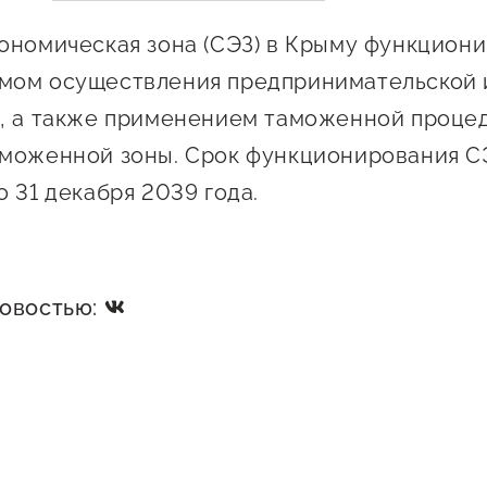
Проекты
Поддержка центра
ономическая зона (СЭЗ) в Крыму функциони
Онлайн-витрина
мом осуществления предпринимательской 
Экскурсии на
, а также применением таможенной проце
производства
моженной зоны. Срок функционирования С
Нормативные
о 31 декабря 2039 года.
документы
новостью: