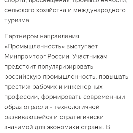
спорта, просвещения, промышленности,
предпринимательства
сельского хозяйства и международного
Поддержка социальных
туризма.
предпринимателей
Партнёром направления
Поддержка экспортеров
«Промышленность» выступает
Финансовая поддержка
Минпромторг России. Участникам
Меры поддержки в условиях
предстоит популяризировать
внешнего санкционного
российскую промышленность, повышать
давления
престиж рабочих и инженерных
профессий, формировать современный
Центры поддержки
образ отрасли - технологичной,
развивающейся и стратегически
Центр информационно-
консультационного
значимой для экономики страны. В