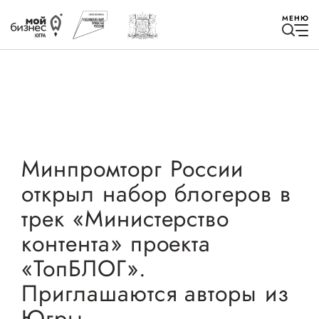
МЕНЮ
Избранное
Минпромторг России
открыл набор блогеров в
Быть в курсе
трек «Министерство
контента» проекта
Истории успеха
«ТопБЛОГ».
Мероприятия
Приглашаются авторы из
Новости
Югры