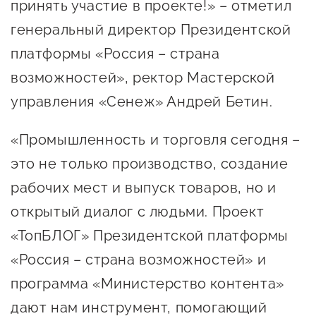
принять участие в проекте!» – отметил
Госзакупки для малого
генеральный директор Президентской
бизнеса
платформы «Россия – страна
Каталог югорских франшиз
возможностей», ректор Мастерской
Инвестору
управления «Сенеж» Андрей Бетин.
Самозанятому
«Промышленность и торговля сегодня –
Новости УФНС
это не только производство, создание
Каталог грантов
рабочих мест и выпуск товаров, но и
Конкурсы для
открытый диалог с людьми. Проект
предпринимателей
«ТопБЛОГ» Президентской платформы
Сообщить о нарушении
«Россия – страна возможностей» и
АвтоУСН
программа «Министерство контента»
Иностранным гражданам
дают нам инструмент, помогающий