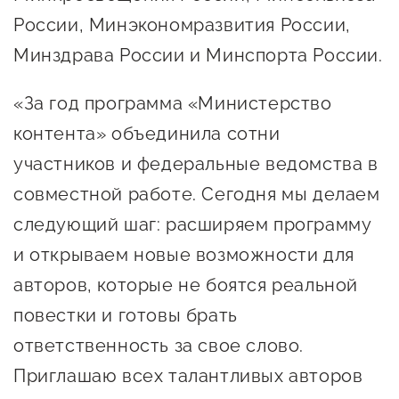
Оказание услуг в
России, Минэкономразвития России,
О центре
Центр поддержки экспорта
социальной сфере
Минздрава России и Минспорта России.
Обучающие
мероприятия
Справочник
«За год программа «Министерство
Проекты
предпринимателя
контента» объединила сотни
Поддержка центра
Онлайн-витрина
участников и федеральные ведомства в
Органы власти
Экскурсии на
совместной работе. Сегодня мы делаем
Организации,
производства
следующий шаг: расширяем программу
предоставляющие поддержку
Нормативные
и открываем новые возможности для
документы
Интерактивные сервисы
авторов, которые не боятся реальной
Каталог маркетплейсов
повестки и готовы брать
ответственность за свое слово.
Каталог креативной
Приглашаю всех талантливых авторов
продукции