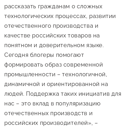
рассказать гражданам о сложных
Сервисы для бизнеса
технологических процессах, развитии
О фонде
отечественного производства и
качестве российских товаров на
Общая информация
понятном и доверительном языке.
Органы управления и надзора
Сегодня блогеры помогают
формировать образ современной
Документы
промышленности – технологичной,
Контакты
динамичной и ориентированной на
Вакансии
людей. Поддержка таких инициатив для
нас – это вклад в популяризацию
отечественных производств и
российских производителей», –