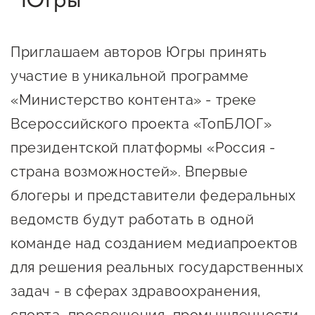
Онлайн-витрина продукции
Социальные сети "Мой
Приглашаем авторов Югры принять
Бизнес Югра"
участие в уникальной программе
Меры поддержки
«Министерство контента» - треке
Всероссийского проекта «ТопБЛОГ»
Навигатор по мерам
президентской платформы «Россия -
поддержки
страна возможностей». Впервые
Имущественная поддержка
блогеры и представители федеральных
Консультационная поддержка
ведомств будут работать в одной
Образовательная поддержка
команде над созданием медиапроектов
для решения реальных государственных
Поддержка креативного и
задач - в сферах здравоохранения,
инновационно-
технологического