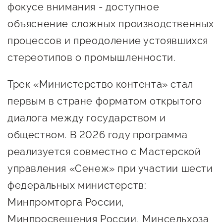
сопровождения
фокусе внимания - доступное
объяснение сложных производственных
О центре
Центр образовательных
процессов и преодоление устоявшихся
Поддержка центра
программ и молодежного
Онлайн-витрина
стереотипов о промышленности.
предпринимательства
Истории успеха
О центре
Трек «Министерство контента» стал
Центр инноваций
Календарь
социальной сферы
первым в стране форматом открытого
мероприятий для
диалога между государством и
О центре
предпринимателей
Центр финансовой
обществом. В 2026 году программа
Поддержка центра
Проекты
поддержки
реализуется совместно с Мастерской
Календарь
Поддержка центра
О центре
управления «Сенеж» при участии шести
мероприятий для
Истории успеха
Центр инновационно-
Проекты
предпринимателей
федеральных министерств:
технологического и
Поддержка центра
Истории успеха
креативного
Минпромторга России,
Истории успеха
предпринимательства
Проекты
Минпросвещения России, Минсельхоза