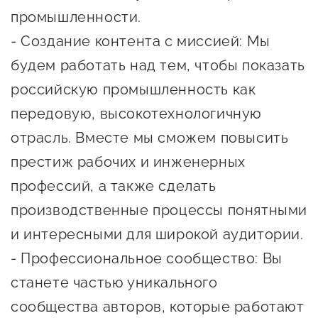
сопровождения
промышленности.
О центре
- Создание контента с миссией: Мы
Центр образовательных
Поддержка центра
программ и молодежного
будем работать над тем, чтобы показать
Онлайн-витрина
предпринимательства
российскую промышленность как
Истории успеха
передовую, высокотехнологичную
О центре
Центр инноваций
отрасль. Вместе мы сможем повысить
Календарь
социальной сферы
мероприятий для
престиж рабочих и инженерных
О центре
предпринимателей
Центр финансовой
профессий, а также сделать
Поддержка центра
Проекты
поддержки
производственные процессы понятными
Календарь
Поддержка центра
и интересными для широкой аудитории.
О центре
мероприятий для
Истории успеха
Центр инновационно-
- Профессиональное сообщество: Вы
Проекты
предпринимателей
технологического и
станете частью уникального
Поддержка центра
Истории успеха
креативного
Истории успеха
предпринимательства
сообщества авторов, которые работают
Проекты