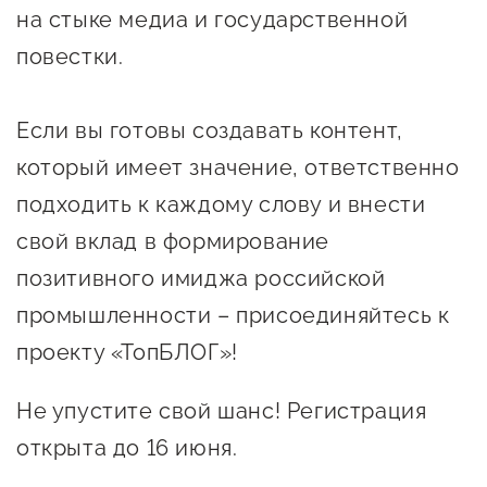
Оказание услуг в
на стыке медиа и государственной
О центре
Центр поддержки экспорта
социальной сфере
повестки.
Обучающие
мероприятия
Справочник
Если вы готовы создавать контент,
Проекты
предпринимателя
Поддержка центра
который имеет значение, ответственно
Онлайн-витрина
подходить к каждому слову и внести
Органы власти
Экскурсии на
свой вклад в формирование
Организации,
производства
позитивного имиджа российской
предоставляющие поддержку
Нормативные
промышленности – присоединяйтесь к
документы
Интерактивные сервисы
проекту «ТопБЛОГ»!
Каталог маркетплейсов
Не упустите свой шанс! Регистрация
Каталог креативной
открыта до 16 июня.
продукции