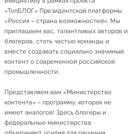
инициативу в рамках проекта
Онлайн-витрина продукции
«ТопБЛОГ» Президентской платформы
Социальные сети "Мой
«Россия – страна возможностей». Мы
Бизнес Югра"
приглашаем вас, талантливых авторов и
Меры поддержки
блогеров, стать частью команды и
вместе создавать социально значимый
Навигатор по мерам
контент о современной российской
поддержки
промышленности.
Имущественная поддержка
Консультационная поддержка
Представляем вам «Министерство
контента» – программу, которая не
Образовательная поддержка
имеет аналогов! Здесь блогеры и
Поддержка креативного и
федеральные министерства
инновационно-
объединяют усилия для решения
технологического