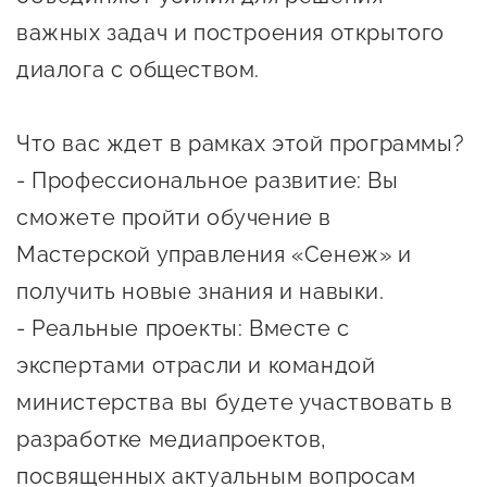
предпринимательства
важных задач и построения открытого
диалога с обществом.
Поддержка социальных
предпринимателей
Что вас ждет в рамках этой программы?
Поддержка экспортеров
- Профессиональное развитие: Вы
Финансовая поддержка
сможете пройти обучение в
Меры поддержки в условиях
Мастерской управления «Сенеж» и
внешнего санкционного
получить новые знания и навыки.
давления
- Реальные проекты: Вместе с
Центры поддержки
экспертами отрасли и командой
министерства вы будете участвовать в
Центр информационно-
разработке медиапроектов,
консультационного
посвященных актуальным вопросам