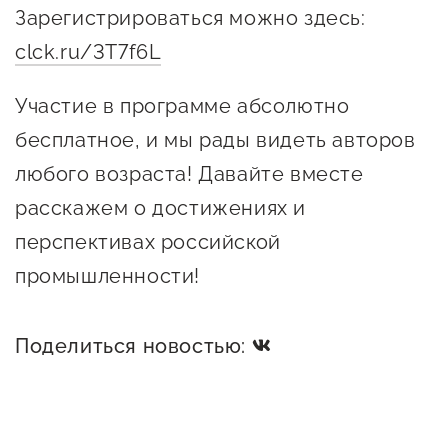
Госзакупки для малого
Зарегистрироваться можно здесь:
бизнеса
clck.ru/3T7f6L
Каталог югорских франшиз
Участие в программе абсолютно
Инвестору
бесплатное, и мы рады видеть авторов
Самозанятому
любого возраста! Давайте вместе
Новости УФНС
расскажем о достижениях и
перспективах российской
Каталог грантов
промышленности!
Конкурсы для
предпринимателей
Поделиться новостью:
Сообщить о нарушении
АвтоУСН
Иностранным гражданам