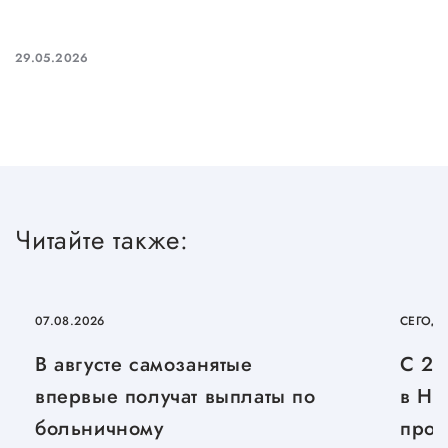
Сервисы для бизнеса
29.05.2026
О фонде
Общая информация
Органы управления и надзора
Документы
Читайте также:
Контакты
Вакансии
07.08.2026
СЕГОД
В августе самозанятые
С 27
впервые получат выплаты по
в Ни
больничному
прой