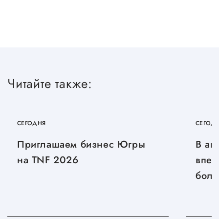
Читайте также:
СЕГОДНЯ
СЕГОД
Приглашаем бизнес Югры
В ав
на TNF 2026
впер
боль