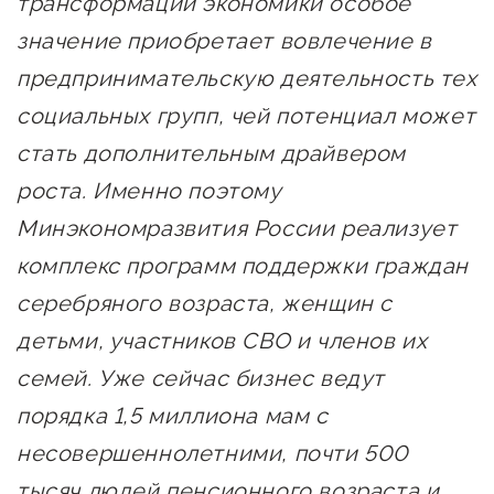
трансформации экономики особое
сопровождения
значение приобретает вовлечение в
О центре
Центр образовательных
предпринимательскую деятельность тех
Поддержка центра
программ и молодежного
социальных групп, чей потенциал может
Онлайн-витрина
предпринимательства
стать дополнительным драйвером
Истории успеха
О центре
роста. Именно поэтому
Центр инноваций
Календарь
социальной сферы
Минэкономразвития России реализует
мероприятий для
комплекс программ поддержки граждан
О центре
предпринимателей
Центр финансовой
серебряного возраста, женщин с
Поддержка центра
Проекты
поддержки
детьми, участников СВО и членов их
Календарь
Поддержка центра
О центре
мероприятий для
семей. Уже сейчас бизнес ведут
Истории успеха
Центр инновационно-
Проекты
предпринимателей
технологического и
порядка 1,5 миллиона мам с
Поддержка центра
Истории успеха
креативного
несовершеннолетними, почти 500
Истории успеха
предпринимательства
Проекты
тысяч людей пенсионного возраста и