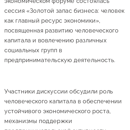
экономическом форуме состоялась
Онлайн-витрина продукции
сессия «Золотой запас бизнеса: человек
Социальные сети "Мой
как главный ресурс экономики»,
Бизнес Югра"
посвященная развитию человеческого
Меры поддержки
капитала и вовлечению различных
социальных групп в
Навигатор по мерам
предпринимательскую деятельность.
поддержки
Имущественная поддержка
Консультационная поддержка
Участники дискуссии обсудили роль
Образовательная поддержка
человеческого капитала в обеспечении
устойчивого экономического роста,
Поддержка креативного и
инновационно-
механизмы поддержки
технологического