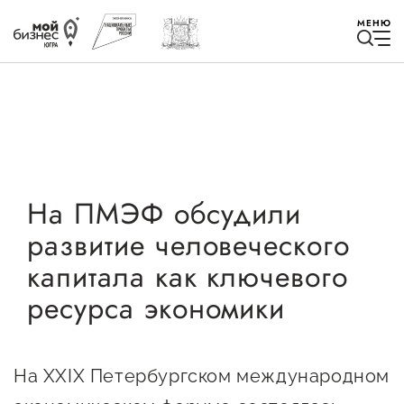
МЕНЮ
Избранное
На ПМЭФ обсудили
развитие человеческого
Быть в курсе
капитала как ключевого
ресурса экономики
Истории успеха
Мероприятия
Новости
На XXIX Петербургском международном