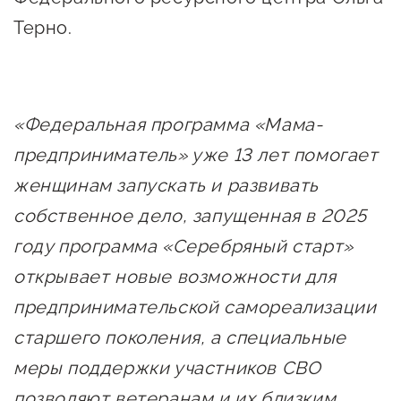
Госзакупки для малого
Терно.
бизнеса
Каталог югорских франшиз
Инвестору
«Федеральная программа «Мама-
Самозанятому
предприниматель» уже 13 лет помогает
Новости УФНС
женщинам запускать и развивать
собственное дело, запущенная в 2025
Каталог грантов
году программа «Серебряный старт»
Конкурсы для
открывает новые возможности для
предпринимателей
предпринимательской самореализации
Сообщить о нарушении
старшего поколения, а специальные
АвтоУСН
меры поддержки участников СВО
Иностранным гражданам
позволяют ветеранам и их близким