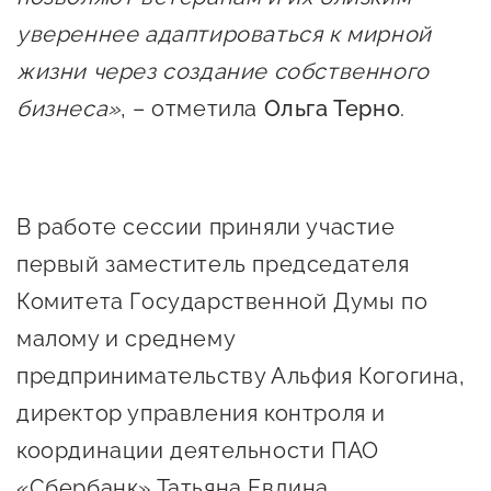
Сервисы для бизнеса
увереннее адаптироваться к мирной
жизни через создание собственного
О фонде
бизнеса»
, – отметила
Ольга Терно
.
Общая информация
Органы управления и надзора
В работе сессии приняли участие
Документы
первый заместитель председателя
Контакты
Комитета Государственной Думы по
Вакансии
малому и среднему
предпринимательству Альфия Когогина,
директор управления контроля и
координации деятельности ПАО
«Сбербанк» Татьяна Евдина,