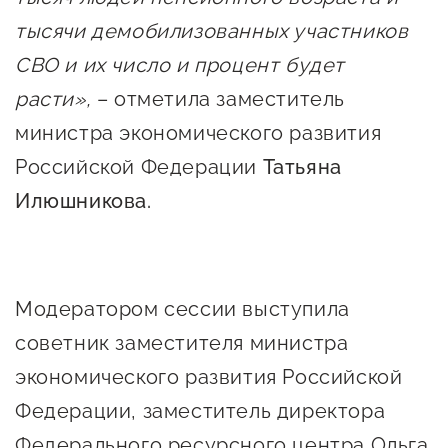
Оказание услуг в
тысячи демобилизованных участников
О центре
Центр поддержки экспорта
социальной сфере
Обучающие
СВО и их число и процент будет
мероприятия
расти»,
– отметила заместитель
Справочник
Проекты
министра экономического развития
предпринимателя
Поддержка центра
Российской Федерации
Татьяна
Онлайн-витрина
Илюшникова.
Органы власти
Экскурсии на
Организации,
производства
предоставляющие поддержку
Нормативные
документы
Модератором сессии выступила
Интерактивные сервисы
советник заместителя министра
Каталог маркетплейсов
экономического развития Российской
Каталог креативной
Федерации, заместитель директора
продукции
Федерального ресурсного центра Ольга