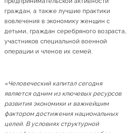
предпринимательской активности
предпринимательства
граждан, а также лучшие практики
Поддержка социальных
вовлечения в экономику женщин с
предпринимателей
детьми, граждан серебряного возраста,
Поддержка экспортеров
участников специальной военной
операции и членов их семей.
Финансовая поддержка
Меры поддержки в условиях
внешнего санкционного
давления
«Человеческий капитал сегодня
является одним из ключевых ресурсов
Центры поддержки
развития экономики и важнейшим
фактором достижения национальных
Центр информационно-
целей. В условиях структурной
консультационного