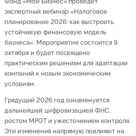
Фонд «Мой Бизнес» проведет
Онлайн-витрина продукции
экспертный вебинар «Налоговое
Социальные сети "Мой
планирование 2026: как выстроить
Бизнес Югра"
устойчивую финансовую модель
Меры поддержки
бизнеса». Мероприятие состоится 9
октября и будет посвящено
Навигатор по мерам
практическим решениям для адаптации
поддержки
компаний к новым экономическим
Имущественная поддержка
условиям.
Консультационная поддержка
Грядущий 2026 год ознаменуется
Образовательная поддержка
дальнейшей цифровизацией ФНС,
Поддержка креативного и
ростом МРОТ и ужесточением контроля.
инновационно-
Эти изменения напрямую повлияют на
технологического