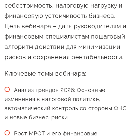
себестоимость, налоговую нагрузку и
предпринимательства
финансовую устойчивость бизнеса.
Поддержка социальных
Цель вебинара – дать руководителям и
предпринимателей
финансовым специалистам пошаговый
Поддержка экспортеров
алгоритм действий для минимизации
Финансовая поддержка
рисков и сохранения рентабельности.
Меры поддержки в условиях
Ключевые темы вебинара:
внешнего санкционного
давления
Анализ трендов 2026: Основные
изменения в налоговой политике,
Центры поддержки
автоматический контроль со стороны ФНС
и новые бизнес-риски.
Центр информационно-
консультационного
Рост МРОТ и его финансовые