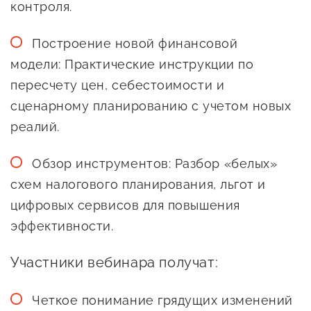
контроля.
Оказание услуг в
О центре
Центр поддержки экспорта
социальной сфере
Обучающие
Построение новой финансовой
мероприятия
модели: Практические инструкции по
Справочник
Проекты
пересчету цен, себестоимости и
предпринимателя
Поддержка центра
сценарному планированию с учетом новых
Онлайн-витрина
реалий.
Органы власти
Экскурсии на
Обзор инструментов: Разбор «белых»
Организации,
производства
схем налогового планирования, льгот и
предоставляющие поддержку
Нормативные
цифровых сервисов для повышения
документы
Интерактивные сервисы
эффективности.
Каталог маркетплейсов
Участники вебинара получат:
Каталог креативной
продукции
Четкое понимание грядущих изменений