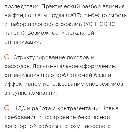
сопровождения
последствия: Практический разбор влияния
О центре
на фонд оплаты труда (ФОТ), себестоимость
Центр образовательных
Поддержка центра
и выбор налогового режима (УСН, ОСНО,
программ и молодежного
Онлайн-витрина
патент). Возможности легальной
предпринимательства
Истории успеха
оптимизации.
О центре
Центр инноваций
Структурирование доходов и
Календарь
социальной сферы
расходов: Документальное оформление,
мероприятий для
О центре
оптимизация налогооблагаемой базы и
предпринимателей
Центр финансовой
Поддержка центра
эффективное использование спецрежимов
Проекты
поддержки
Календарь
в группе компаний.
Поддержка центра
О центре
мероприятий для
Истории успеха
Центр инновационно-
Проекты
НДС и работа с контрагентами: Новые
предпринимателей
технологического и
Поддержка центра
требования и построение безопасной
Истории успеха
креативного
Истории успеха
договорной работы в эпоху цифрового
предпринимательства
Проекты