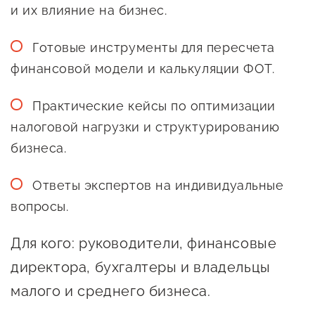
Госзакупки для малого
и их влияние на бизнес.
бизнеса
Готовые инструменты для пересчета
Каталог югорских франшиз
финансовой модели и калькуляции ФОТ.
Инвестору
Практические кейсы по оптимизации
Самозанятому
налоговой нагрузки и структурированию
Новости УФНС
бизнеса.
Каталог грантов
Ответы экспертов на индивидуальные
Конкурсы для
вопросы.
предпринимателей
Для кого: руководители, финансовые
Сообщить о нарушении
директора, бухгалтеры и владельцы
АвтоУСН
малого и среднего бизнеса.
Иностранным гражданам