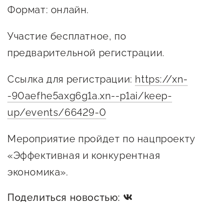
Формат: онлайн.
Сервисы для бизнеса
Участие бесплатное, по
О фонде
предварительной регистрации.
Общая информация
Ссылка для регистрации:
https://xn-
Органы управления и надзора
-90aefhe5axg6g1a.xn--p1ai/keep-
Документы
up/events/66429-0
Контакты
Мероприятие пройдет по нацпроекту
Вакансии
«Эффективная и конкурентная
экономика».
Поделиться новостью: