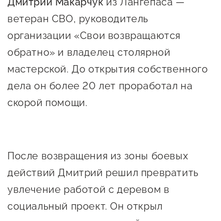
Дмитрий Макарчук
Онлайн-витрина продукции
из Лангепаса —
ветеран СВО, руководитель
Социальные сети "Мой
организации «Свои возвращаются
Бизнес Югра"
обратно» и владелец столярной
Меры поддержки
мастерской. До открытия собственного
дела он более 20 лет проработал на
Навигатор по мерам
скорой помощи.
поддержки
Имущественная поддержка
Консультационная поддержка
После возвращения из зоны боевых
Образовательная поддержка
действий Дмитрий решил превратить
увлечение работой с деревом в
Поддержка креативного и
инновационно-
социальный проект. Он открыл
технологического