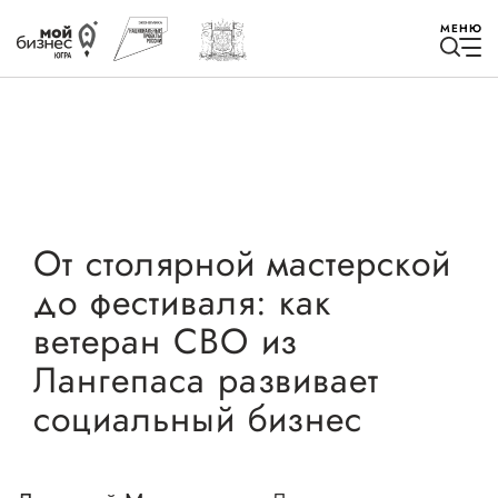
МЕНЮ
Избранное
От столярной мастерской
до фестиваля: как
Быть в курсе
ветеран СВО из
Лангепаса развивает
Истории успеха
социальный бизнес
Мероприятия
Новости