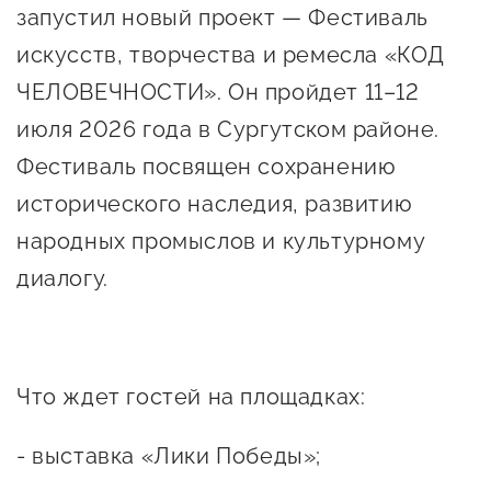
Оказание услуг в
запустил новый проект — Фестиваль
О центре
Центр поддержки экспорта
социальной сфере
искусств, творчества и ремесла «КОД
Обучающие
ЧЕЛОВЕЧНОСТИ». Он пройдет 11–12
мероприятия
Справочник
июля 2026 года в Сургутском районе.
Проекты
предпринимателя
Фестиваль посвящен сохранению
Поддержка центра
Онлайн-витрина
исторического наследия, развитию
Органы власти
Экскурсии на
народных промыслов и культурному
Организации,
производства
диалогу.
предоставляющие поддержку
Нормативные
документы
Интерактивные сервисы
Каталог маркетплейсов
Что ждет гостей на площадках:
Каталог креативной
- выставка «Лики Победы»;
продукции