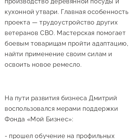
производство деревянной посуды и
предпринимательства
кухонной утвари. Главная особенность
Поддержка социальных
проекта — трудоустройство других
предпринимателей
ветеранов СВО. Мастерская помогает
Поддержка экспортеров
боевым товарищам пройти адаптацию,
найти применение своим силам и
Финансовая поддержка
освоить новое ремесло.
Меры поддержки в условиях
внешнего санкционного
давления
На пути развития бизнеса Дмитрий
Центры поддержки
воспользовался мерами поддержки
Фонда «Мой Бизнес»:
Центр информационно-
консультационного
- прошел обучение на профильных