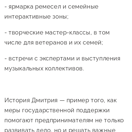
Госзакупки для малого
- ярмарка ремесел и семейные
бизнеса
интерактивные зоны;
Каталог югорских франшиз
- творческие мастер-классы, в том
Инвестору
числе для ветеранов и их семей;
Самозанятому
- встречи с экспертами и выступления
Новости УФНС
музыкальных коллективов.
Каталог грантов
Конкурсы для
предпринимателей
История Дмитрия — пример того, как
Сообщить о нарушении
меры государственной поддержки
АвтоУСН
помогают предпринимателям не только
Иностранным гражданам
развивать дело, но и решать важные