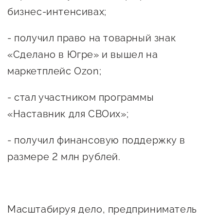
сопровождения
бизнес-интенсивах;
О центре
Центр образовательных
- получил право на товарный знак
Поддержка центра
программ и молодежного
«Сделано в Югре» и вышел на
Онлайн-витрина
предпринимательства
Истории успеха
маркетплейс Ozon;
О центре
Центр инноваций
Календарь
- стал участником программы
социальной сферы
мероприятий для
«Наставник для СВОих»;
О центре
предпринимателей
Центр финансовой
Поддержка центра
Проекты
- получил финансовую поддержку в
поддержки
Календарь
Поддержка центра
размере 2 млн рублей.
О центре
мероприятий для
Истории успеха
Центр инновационно-
Проекты
предпринимателей
технологического и
Поддержка центра
Истории успеха
креативного
Истории успеха
Масштабируя дело, предприниматель
предпринимательства
Проекты