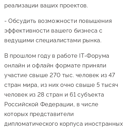
Госзакупки для малого
реализации ваших проектов.
бизнеса
- Обсудить возможности повышения
Каталог югорских франшиз
эффективности вашего бизнеса с
Инвестору
ведущими специалистами рынка.
Самозанятому
В прошлом году в работе IT-Форума
Новости УФНС
онлайн и офлайн формате приняли
Каталог грантов
участие свыше 270 тыс. человек из 47
Конкурсы для
стран мира, из них очно свыше 5 тысяч
предпринимателей
человек из 28 стран и 61 субъекта
Сообщить о нарушении
Российской Федерации, в числе
АвтоУСН
которых представители
дипломатического корпуса иностранных
Иностранным гражданам