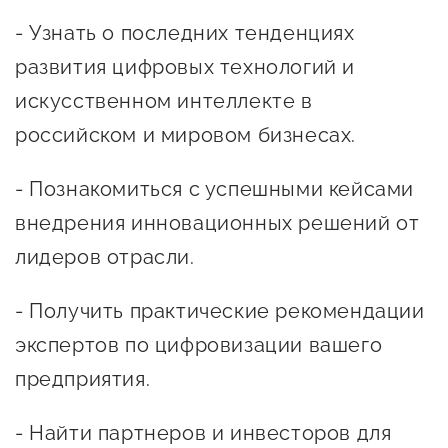
Оказание услуг в
О центре
- Узнать о последних тенденциях
Центр поддержки экспорта
социальной сфере
Обучающие
развития цифровых технологий и
мероприятия
Справочник
искусственном интеллекте в
Проекты
российском и мировом бизнесах.
предпринимателя
Поддержка центра
Онлайн-витрина
- Познакомиться с успешными кейсами
Органы власти
Экскурсии на
внедрения инновационных решений от
Организации,
производства
лидеров отрасли.
предоставляющие поддержку
Нормативные
документы
- Получить практические рекомендации
Интерактивные сервисы
экспертов по цифровизации вашего
Каталог маркетплейсов
предприятия.
Каталог креативной
продукции
- Найти партнеров и инвесторов для