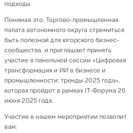
сопровождения
подходы.
О центре
Центр образовательных
Понимая это, Торгово-промышленная
Поддержка центра
программ и молодежного
палата автономного округа стремиться
Онлайн-витрина
предпринимательства
быть полезной для югорского бизнес-
Истории успеха
О центре
сообщества, и приглашает принять
Центр инноваций
Календарь
участие в панельной сессии «Цифровая
социальной сферы
мероприятий для
трансформация и ИИ в бизнесе и
О центре
предпринимателей
Центр финансовой
промышленности: тренды 2025 года»,
Поддержка центра
Проекты
поддержки
которая пройдет в рамках IT-Форума 26
Календарь
Поддержка центра
О центре
июня 2025 года.
мероприятий для
Истории успеха
Центр инновационно-
Проекты
предпринимателей
технологического и
Участие в нашем мероприятии позволит
Поддержка центра
Истории успеха
креативного
вам:
Истории успеха
предпринимательства
Проекты