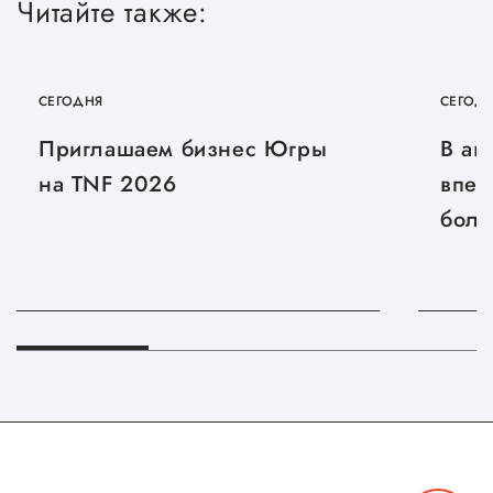
Читайте также:
СЕГОДНЯ
СЕГОД
Приглашаем бизнес Югры
В ав
на TNF 2026
впер
боль