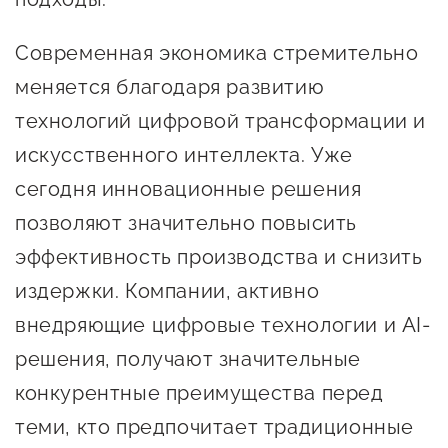
предпринимательства
Современная экономика стремительно
Поддержка социальных
меняется благодаря развитию
предпринимателей
технологий цифровой трансформации и
Поддержка экспортеров
искусственного интеллекта. Уже
Финансовая поддержка
сегодня инновационные решения
Меры поддержки в условиях
позволяют значительно повысить
внешнего санкционного
эффективность производства и снизить
давления
издержки. Компании, активно
внедряющие цифровые технологии и AI-
Центры поддержки
решения, получают значительные
конкурентные преимущества перед
Центр информационно-
консультационного
теми, кто предпочитает традиционные