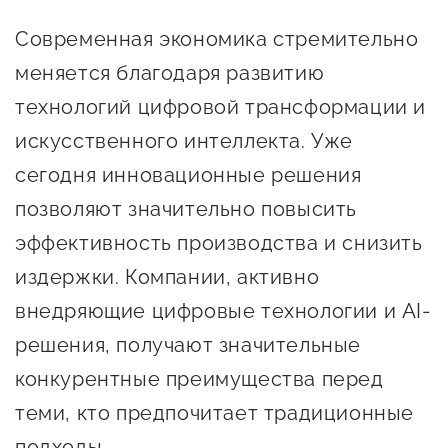
Онлайн-витрина продукции
Современная экономика стремительно
Социальные сети "Мой
меняется благодаря развитию
Бизнес Югра"
технологий цифровой трансформации и
Меры поддержки
искусственного интеллекта. Уже
сегодня инновационные решения
Навигатор по мерам
позволяют значительно повысить
поддержки
эффективность производства и снизить
Имущественная поддержка
издержки. Компании, активно
Консультационная поддержка
внедряющие цифровые технологии и AI-
Образовательная поддержка
решения, получают значительные
конкурентные преимущества перед
Поддержка креативного и
теми, кто предпочитает традиционные
инновационно-
технологического
подходы.