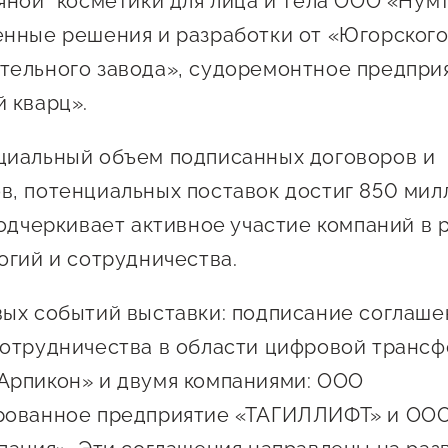
яной" косметики для лица и тела ООО «Нумт
Проекты
Поддержка центра
нные решения и разработки от «Югорског
Онлайн-витрина
ельного завода», судоремонтное предприя
Экскурсии на
 кварц».
производства
Нормативные
циальный объем подписанных договоров и
документы
, потенциальных поставок достиг 850 мил
подчеркивает активное участие компаний в 
огий и сотрудничества.
ых событий выставки: подписание соглаше
отрудничества в области цифровой транс
рпикон» и двумя компаниями: ООО
рованное предприятие «ТАГИЛЛИФТ» и ОО