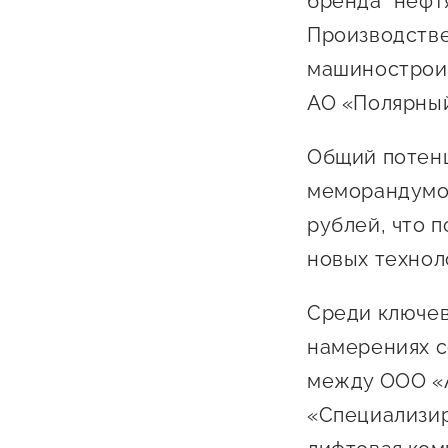
бренда "нефт
Производстве
машиностроит
АО «Полярный
Общий потен
меморандумов
О фонде
рублей, что 
новых технол
Общая информация
Органы управления и надзора
Среди ключев
Документы
намерениях с
Контакты
между ООО «А
«Специализи
Вакансии