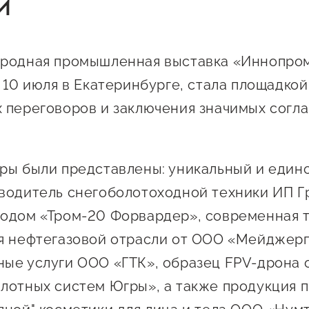
й
 креативного и
Истории успеха
О центре
онно-
Центр инноваций
Календарь
ческого
социальной сферы
родная промышленная выставка «Иннопром
мероприятий для
имательства
 10 июля в Екатеринбурге, стала площадкой
О центре
предпринимателе
Центр финансовой
а социальных
 переговоров и заключения значимых согл
Поддержка центра
Проекты
поддержки
имателей
Календарь
Поддержка центра
 экспортеров
О центре
мероприятий для
Истории успеха
Центр инновационн
ры были представлены: уникальный и един
Проекты
предпринимателе
технологического и
ая поддержка
Поддержка центра
водитель снегоболотоходной техники ИП Г
Истории успеха
креативного
ержки в условиях
Истории успеха
предпринимательст
Проекты
одом «Тром-20 Форвардер», современная 
санкционного
Оказание услуг в
я нефтегазовой отрасли от ООО «Мейджерп
О центре
Центр поддержки экспор
социальной сфере
ые услуги ООО «ГТК», образец FPV-дрона 
Обучающие
лотных систем Югры», а также продукция 
мероприятия