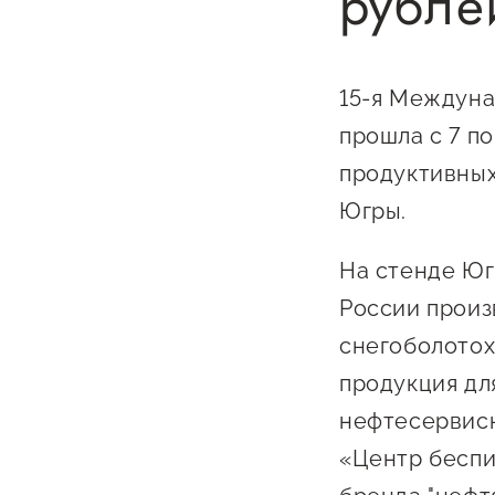
рубле
Бизнес Югра"
Поддержка
инноваци
технологи
15-я Междуна
предприн
прошла с 7 по
Поддержк
продуктивных
предприн
Югры.
Поддержка
На стенде Юг
Финансов
России произ
Меры подд
снегоболотох
внешнего 
продукция дл
давления
нефтесервисн
«Центр беспи