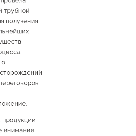
 провела
й трубной
ля получения
альнейших
муществ
оцесса.
 о
есторождений
 переговоров
ложение.
к продукции
е внимание