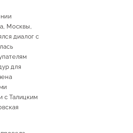
ении
а, Москвы,
лся диалог с
лась
упателям
дур для
чена
ыми
и с Талицким
овская