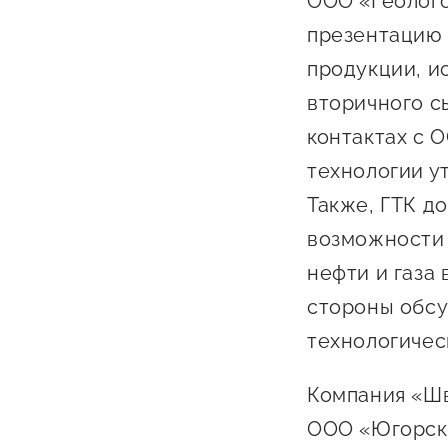
ООО «Геолого
презентацию 
продукции, и
вторичного с
контактах с 
технологии у
Также, ГТК д
возможности 
нефти и газа
стороны обсу
технологичес
Компания «Шв
ООО «Югорск