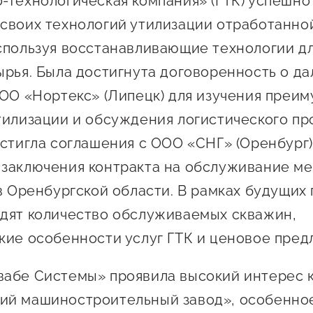
-технологическая компания» (ГТК) успешно
своих технологий утилизации отработанно
спользуя восстанавливающие технологии д
ырья. Была достигнута договоренность о д
ООО «Нортекс» (Липецк) для изучения преи
тилизации и обсуждения логистического пр
остигла соглашения с ООО «СНГ» (Оренбург)
заключения контракта на обслуживание м
 в Оренбургской области. В рамках будущих
дят количество обслуживаемых скважин,
кие особенности услуг ГТК и ценовое пред
абе Системы» проявила высокий интерес 
ий машиностроительный завод», особенно