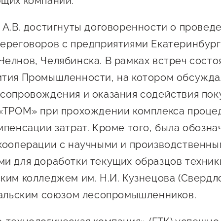
щих компаний.
 А.В. достигнуты договоренности о провед
ереговоров с предприятиями Екатеринбург
елнов, Челябинска. В рамках встреч состоя
тия Промышленности, на котором обсужда
сопровождения и оказания содействия пок
«ТРОМ» при прохождении комплекса проце
мпенсации затрат. Кроме того, была обозна
кооперации с научными и производственн
и для доработки текущих образцов техник
ким колледжем им. Н.И. Кузнецова (Свердл
ральским союзом лесопромышленников.