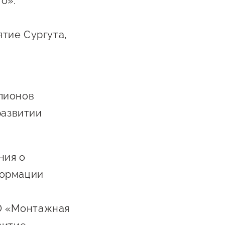
о».
Сообщить о нарушении
о
АвтоУСН
тие Сургута,
Иностранным гражданам
Сервисы для бизнеса
лионов
развитии
ния о
формации
О «Монтажная