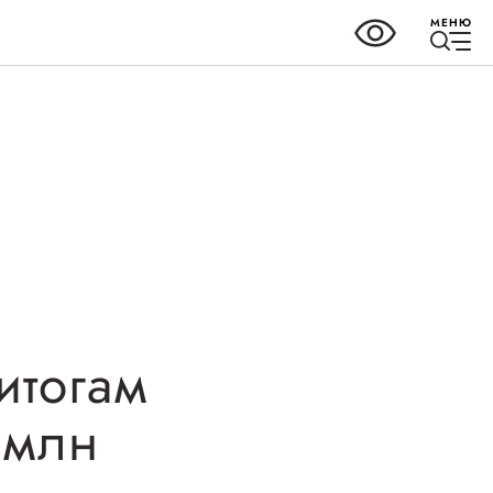
МЕНЮ
ки
Справочник
предпринимателя
но-
Органы власти
итогам
Организации,
 млн
предоставляющие поддержку
ных
ного
Интерактивные сервисы
ва