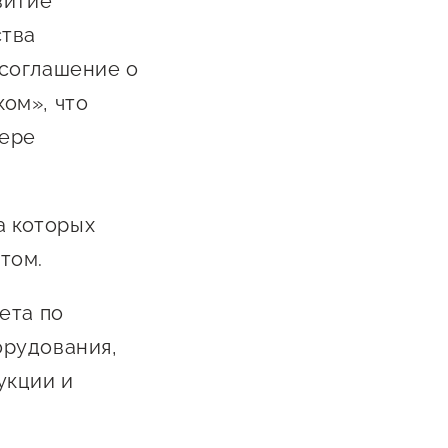
витие
ства
 соглашение о
ом», что
фере
а которых
том.
ета по
орудования,
укции и