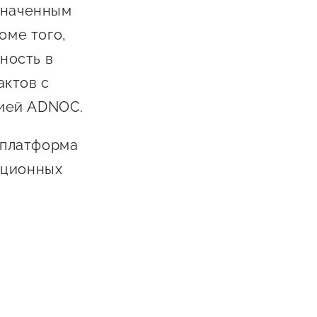
значенным
оме того,
ность в
актов с
нией ADNOC.
 платформа
ационных