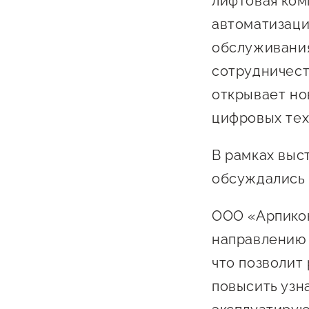
лифтовая ком
автоматизаци
обслуживания
сотрудничест
открывает но
цифровых тех
В рамках выс
обсуждались 
ООО «Арпикон
направлению 
что позволит
повысить узн