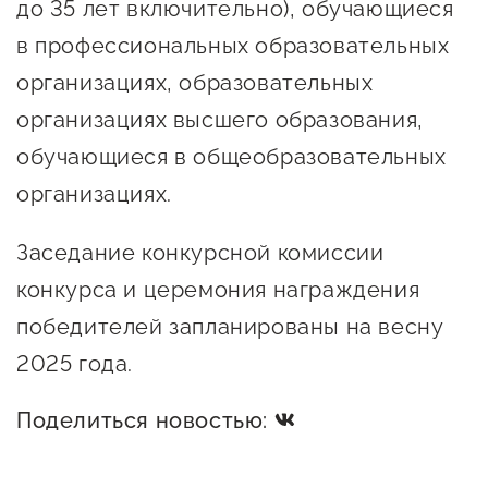
до 35 лет включительно), обучающиеся
Госзакупки для малого
в профессиональных образовательных
бизнеса
организациях, образовательных
Каталог югорских франшиз
организациях высшего образования,
Инвестору
обучающиеся в общеобразовательных
Самозанятому
организациях.
Новости УФНС
Заседание конкурсной комиссии
Каталог грантов
конкурса и церемония награждения
Конкурсы для
победителей запланированы на весну
предпринимателей
2025 года.
Сообщить о нарушении
Поделиться новостью:
АвтоУСН
Иностранным гражданам