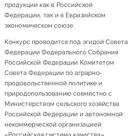
продукции как в Российской
предпринимательства
Федерации, так и в Евразийском
Поддержка социальных
экономическом союзе.
предпринимателей
Поддержка экспортеров
Конкурс проводится под эгидой Совета
Федерации Федерального Собрания
Финансовая поддержка
Российской Федерации Комитетом
Меры поддержки в условиях
Совета Федерации по аграрно-
внешнего санкционного
продовольственной политике и
давления
природопользованию совместно с
Центры поддержки
Министерством сельского хозяйства
Российской Федерации и автономной
Центр информационно-
некоммерческой организацией
консультационного
«Российская система качества».