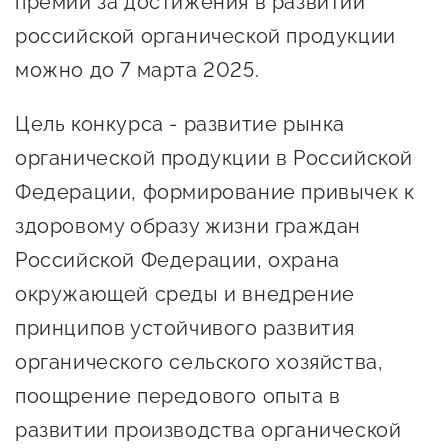
премии за достижения в развитии
Онлайн-витрина продукции
российской органической продукции
Социальные сети "Мой
можно до 7 марта 2025.
Бизнес Югра"
Цель конкурса - развитие рынка
Меры поддержки
органической продукции в Российской
Федерации, формирование привычек к
Навигатор по мерам
поддержки
здоровому образу жизни граждан
Российской Федерации, охрана
Имущественная поддержка
окружающей среды и внедрение
Консультационная поддержка
принципов устойчивого развития
Образовательная поддержка
органического сельского хозяйства,
Поддержка креативного и
поощрение передового опыта в
инновационно-
развитии производства органической
технологического