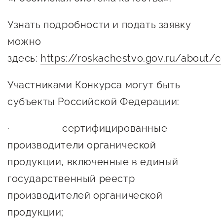
сопровождения
Узнать подробности и подать заявку
О центре
Центр образовательных
Поддержка центра
можно
программ и молодежного
Онлайн-витрина
предпринимательства
здесь:
https://roskachestvo.gov.ru/about
Истории успеха
О центре
Участниками Конкурса могут быть
Центр инноваций
Календарь
социальной сферы
субъекты Российской Федерации:
мероприятий для
О центре
предпринимателей
· сертифицированные
Центр финансовой
Поддержка центра
Проекты
поддержки
производители органической
Календарь
Поддержка центра
продукции, включенные в единый
О центре
мероприятий для
Истории успеха
Центр инновационно-
государственный реестр
Проекты
предпринимателей
технологического и
производителей органической
Поддержка центра
Истории успеха
креативного
Истории успеха
продукции;
предпринимательства
Проекты