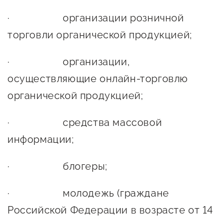
Оказание услуг в
О центре
· организации розничной
Центр поддержки экспорта
социальной сфере
Обучающие
торговли органической продукцией;
мероприятия
Справочник
Проекты
· организации,
предпринимателя
Поддержка центра
осуществляющие онлайн-торговлю
Онлайн-витрина
органической продукцией;
Органы власти
Экскурсии на
Организации,
производства
· средства массовой
предоставляющие поддержку
Нормативные
информации;
документы
Интерактивные сервисы
· блогеры;
Каталог маркетплейсов
· молодежь (граждане
Каталог креативной
Российской Федерации в возрасте от 14
продукции