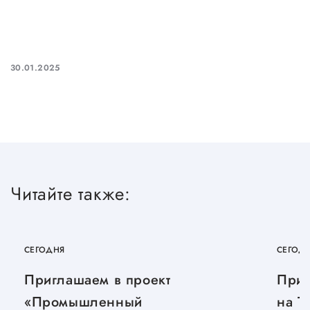
Сервисы для бизнеса
О фонде
30.01.2025
Общая информация
Органы управления и надзора
Документы
Контакты
Читайте также:
Вакансии
СЕГОДНЯ
СЕГОД
Приглашаем в проект
Приг
«Промышленный
на T