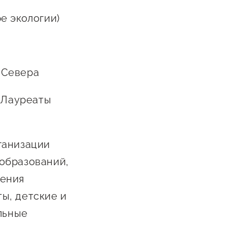
е экологии)
 Севера
. Лауреаты
ганизации
образований,
ления
ы, детские и
льные