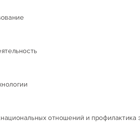
зование
еятельность
хнологии
национальных отношений и профилактика 