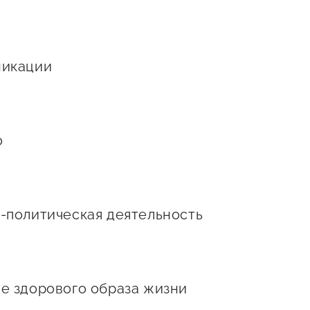
Проекты
Поддержка центра
Онлайн-витрина
Экскурсии на
икации
производства
Нормативные
документы
о
политическая деятельность
е здорового образа жизни