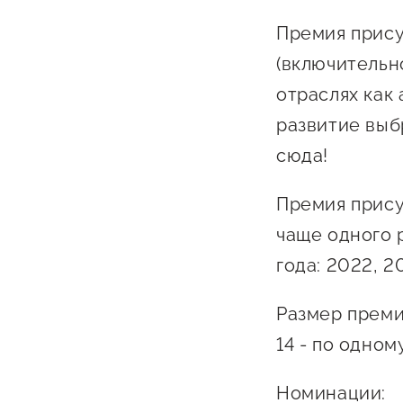
Бизнес Югра"
Поддержка
Премия прису
инноваци
(включительн
технологи
отраслях как
предприн
развитие выб
Поддержк
сюда!
предприн
Поддержка
Премия прису
Финансов
чаще одного 
года: 2022, 2
Меры подд
внешнего 
Размер преми
давления
14 - по одно
Номинации: