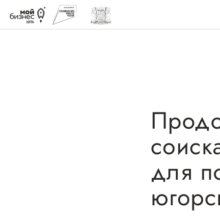
Быть в курсе
Меры 
Продо
соиск
Истории успеха
Навигатор
поддержк
Мероприятия
для п
Имуществ
Новости
югорс
Консульта
Онлайн-витрина продукции
Образоват
Социальные сети "Мой