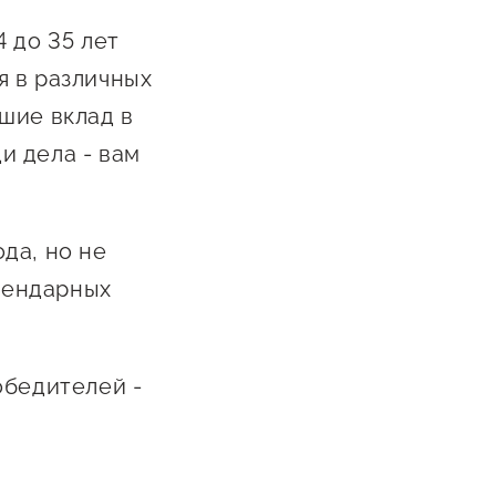
Каталог маркетплейсов
 до 35 лет
Каталог креативной
я в различных
продукции
шие вклад в
Госзакупки для малого
й
и дела - вам
бизнеса
Каталог югорских франшиз
да, но не
о-
Инвестору
й
алендарных
Самозанятому
ва
Новости УФНС
обедителей -
Каталог грантов
та
Конкурсы для
предпринимателей