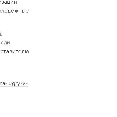
изации
молодежные
ь
если
дставителю
ra-iugry-v-