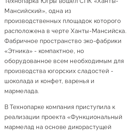
Технопарка Югры вошел СПК «Ханты-
Онлайн-витрина продукции
Мансийский», одна из
Социальные сети "Мой
производственных площадок которого
Бизнес Югра"
расположена в черте Ханты-Мансийска.
Меры поддержки
Фабричное пространство эко-фабрики
«Этника» - компактное, но
Навигатор по мерам
оборудованное всем необходимым для
поддержки
производства югорских сладостей -
Имущественная поддержка
шоколада и конфет, варенья и
Консультационная поддержка
мармелада.
Образовательная поддержка
В Технопарке компания приступила к
Поддержка креативного и
реализации проекта «Функциональный
инновационно-
мармелад на основе дикорастущей
технологического