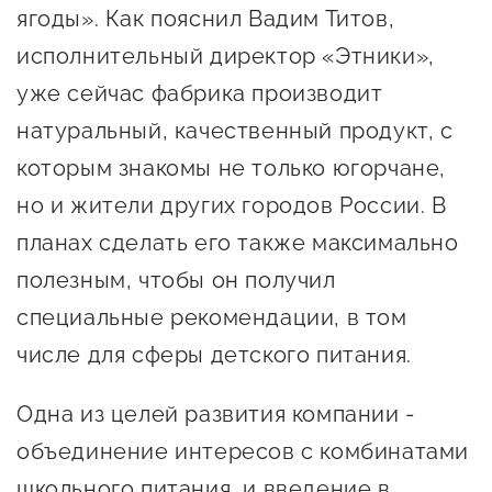
ягоды». Как пояснил Вадим Титов,
предпринимательства
исполнительный директор «Этники»,
Поддержка социальных
уже сейчас фабрика производит
предпринимателей
натуральный, качественный продукт, с
Поддержка экспортеров
которым знакомы не только югорчане,
Финансовая поддержка
но и жители других городов России. В
Меры поддержки в условиях
планах сделать его также максимально
внешнего санкционного
полезным, чтобы он получил
давления
специальные рекомендации, в том
числе для сферы детского питания.
Центры поддержки
Одна из целей развития компании -
Центр информационно-
объединение интересов с комбинатами
консультационного
школьного питания, и введение в