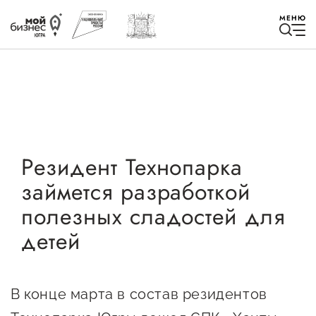
МЕНЮ
Избранное
Резидент Технопарка
займется разработкой
Быть в курсе
полезных сладостей для
детей
Истории успеха
Мероприятия
Новости
В конце марта в состав резидентов