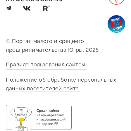
Сервисы для бизнеса
О фонде
© Портал малого и среднего
Общая информация
предпринимательства Югры, 2025.
Органы управления и надзора
Правила пользования сайтом.
Документы
Контакты
Положение об обработке персональных
данных посетителей сайта.
Вакансии