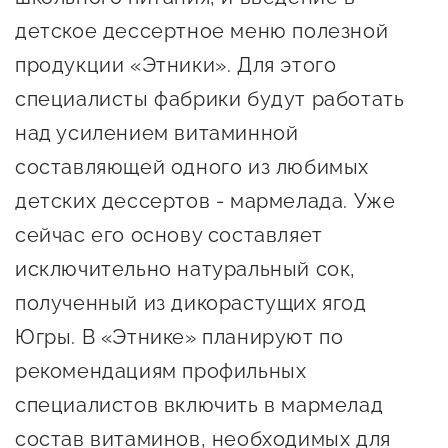
сопровождения
детское дессертное меню полезной
О центре
Центр образовательных
продукции «Этники». Для этого
Поддержка центра
программ и молодежного
специалисты фабрики будут работать
Онлайн-витрина
предпринимательства
над усилением витаминной
Истории успеха
О центре
составляющей одного из любимых
Центр инноваций
Календарь
детских дессертов - мармелада. Уже
социальной сферы
мероприятий для
сейчас его основу составляет
О центре
предпринимателей
Центр финансовой
исключительно натуральный сок,
Поддержка центра
Проекты
поддержки
полученный из дикорастущих ягод
Календарь
Поддержка центра
Югры. В «Этнике» планируют по
О центре
мероприятий для
Истории успеха
Центр инновационно-
Проекты
рекомендациям профильных
предпринимателей
технологического и
Поддержка центра
Истории успеха
креативного
специалистов включить в мармелад
Истории успеха
предпринимательства
Проекты
состав витаминов, необходимых для