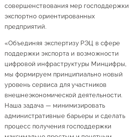
совершенствования мер господдержки
Сервисы для бизнеса
экспортно ориентированных
О фонде
предприятий.
«Объединяя экспертизу РЭЦ в сфере
Общая информация
поддержки экспорта и возможности
Органы управления и надзора
цифровой инфраструктуры Минцифры,
Документы
мы формируем принципиально новый
Контакты
уровень сервиса для участников
Вакансии
внешнеэкономической деятельности.
Наша задача — минимизировать
административные барьеры и сделать
процесс получения господдержки
максимально простым и понятным.