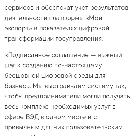
Оказание услуг в
сервисов и обеспечат учет результатов
О центре
Центр поддержки экспорта
социальной сфере
деятельности платформы «Мой
Обучающие
мероприятия
экспорт» в показателях цифровой
Справочник
Проекты
трансформации госуправления.
предпринимателя
Поддержка центра
«Подписанное соглашение — важный
Онлайн-витрина
Органы власти
Экскурсии на
шаг к созданию по‑настоящему
Организации,
производства
бесшовной цифровой среды для
предоставляющие поддержку
Нормативные
бизнеса. Мы выстраиваем систему так,
документы
Интерактивные сервисы
чтобы предприниматели могли получать
весь комплекс необходимых услуг в
Каталог маркетплейсов
сфере ВЭД в одном месте и с
Каталог креативной
привычным для них пользовательским
продукции