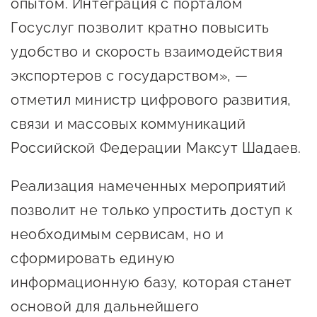
опытом. Интеграция с порталом
Госзакупки для малого
Госуслуг позволит кратно повысить
бизнеса
удобство и скорость взаимодействия
Каталог югорских франшиз
экспортеров с государством», —
Инвестору
отметил министр цифрового развития,
Самозанятому
связи и массовых коммуникаций
Новости УФНС
Российской Федерации Максут Шадаев.
Каталог грантов
Реализация намеченных мероприятий
Конкурсы для
позволит не только упростить доступ к
предпринимателей
необходимым сервисам, но и
Сообщить о нарушении
сформировать единую
АвтоУСН
информационную базу, которая станет
основой для дальнейшего
Иностранным гражданам