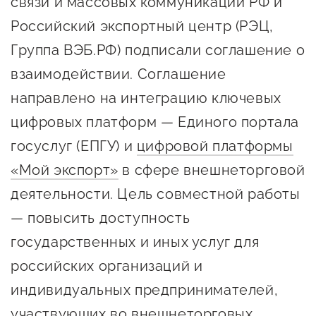
связи и массовых коммуникаций РФ и
Онлайн-витрина продукции
Российский экспортный центр (РЭЦ,
Социальные сети "Мой
Группа ВЭБ.РФ) подписали соглашение о
Бизнес Югра"
взаимодействии. Соглашение
Меры поддержки
направлено на интеграцию ключевых
цифровых платформ — Единого портала
Навигатор по мерам
госуслуг (ЕПГУ) и
цифровой платформы
поддержки
«Мой экспорт»
в сфере внешнеторговой
Имущественная поддержка
деятельности. Цель совместной работы
Консультационная поддержка
— повысить доступность
государственных и иных услуг для
Образовательная поддержка
российских организаций и
Поддержка креативного и
индивидуальных предпринимателей,
инновационно-
технологического
участвующих во внешнеторговых