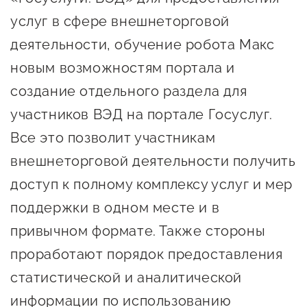
сопровождения
услуг в сфере внешнеторговой
О центре
Центр образовательных
деятельности, обучение робота Макс
Поддержка центра
программ и молодежного
новым возможностям портала и
Онлайн-витрина
предпринимательства
создание отдельного раздела для
Истории успеха
О центре
участников ВЭД на портале Госуслуг.
Центр инноваций
Календарь
Все это позволит участникам
социальной сферы
мероприятий для
внешнеторговой деятельности получить
О центре
предпринимателей
Центр финансовой
доступ к полному комплексу услуг и мер
Поддержка центра
Проекты
поддержки
поддержки в одном месте и в
Календарь
Поддержка центра
привычном формате. Также стороны
О центре
мероприятий для
Истории успеха
Центр инновационно-
Проекты
проработают порядок предоставления
предпринимателей
технологического и
Поддержка центра
Истории успеха
креативного
статистической и аналитической
Истории успеха
предпринимательства
Проекты
информации по использованию