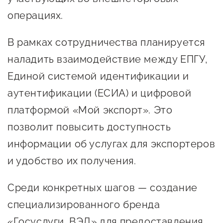
предпринимательства
операциях.
Поддержка социальных
В рамках сотрудничества планируется
предпринимателей
наладить взаимодействие между ЕПГУ,
Поддержка экспортеров
Единой системой идентификации и
Финансовая поддержка
аутентификации (ЕСИА) и цифровой
Меры поддержки в условиях
платформой «Мой экспорт». Это
внешнего санкционного
позволит повысить доступность
давления
информации об услугах для экспортеров
и удобство их получения.
Центры поддержки
Среди конкретных шагов — создание
Центр информационно-
специализированного бренда
консультационного
«Госуслуги. ВЭД» для предоставления