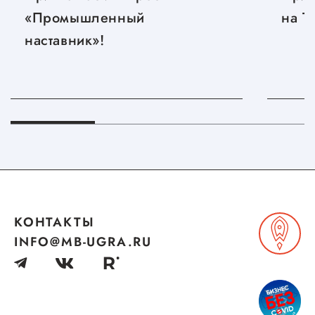
«Промышленный
на T
наставник»!
КОНТАКТЫ
INFO@MB-UGRA.RU