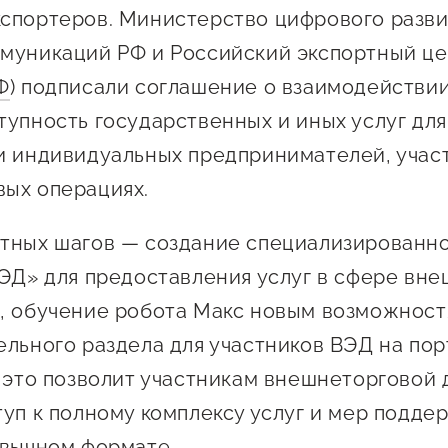
 креативного и
спортеров. Министерство цифрового развит
Истории успеха
О центре
онно-
муникаций РФ и Российский экспортный це
Центр инноваций
Календарь
ческого
социальной сферы
Ф
) подписали соглашение о взаимодействи
мероприятий для
имательства
тупность государственных и иных услуг дл
О центре
предпринимателе
Центр финансовой
а социальных
и индивидуальных предпринимателей, учас
Поддержка центра
Проекты
поддержки
имателей
ых операциях.
Календарь
Поддержка центра
 экспортеров
О центре
мероприятий для
Истории успеха
Центр инновационн
тных шагов — создание специализированн
Проекты
предпринимателе
технологического и
ая поддержка
ВЭД» для предоставления услуг в сфере вн
Поддержка центра
Истории успеха
креативного
ержки в условиях
Истории успеха
, обучение робота Макс новым возможност
предпринимательст
Проекты
санкционного
Оказание услуг в
ельного раздела для участников ВЭД на пор
О центре
Центр поддержки экспор
социальной сфере
е это позволит участникам внешнеторговой
Обучающие
туп к полному комплексу услуг и мер подде
мероприятия
ивычном формате.