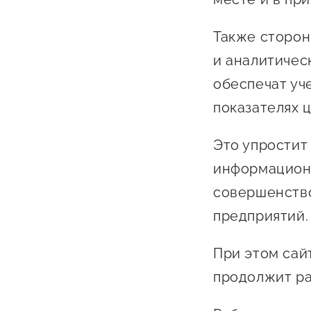
Также сторон
и аналитичес
обеспечат уч
показателях 
О фонде
Это упростит
информационн
Общая информация
совершенств
Органы управления и надзора
предприятий.
Документы
При этом сай
Контакты
продолжит ра
Вакансии