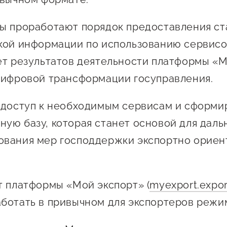
Проекты
Поддержка центра
ы проработают порядок предоставления ст
Онлайн-витрина
кой информации по использованию сервисо
Экскурсии на
ет результатов деятельности платформы «М
производства
Нормативные
цифровой трансформации госуправления.
документы
 доступ к необходимым сервисам и сформи
ую базу, которая станет основой для дал
ования мер господдержки экспортно орие
т платформы «Мой экспорт» (
myexport.expor
ботать в привычном для экспортеров режи