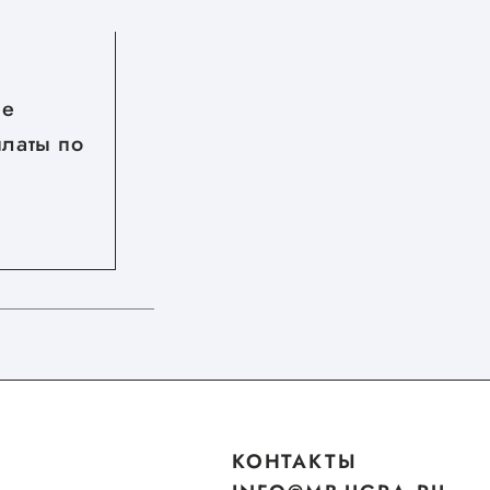
06.08.2026
ые
С 27 по 28 августа 2026 год
платы по
в Нижнем Новгороде
пройдет межрегиональный
форум бизнеса и власти
«Дни ритейла в Нижнем
Новгороде»
КОНТАКТЫ