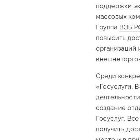
Бизнес Югра"
Поддержка
поддержки эк
инноваци
массовых ком
технологи
Группа
ВЭБ.Р
предприн
повысить дос
Поддержк
организаций 
предприн
внешнеторгов
Поддержка
Среди конкре
Финансов
«Госуслуги. 
Меры подд
деятельности
внешнего 
создание отд
давления
Госуслуг. Вс
получить дос
месте и в пр