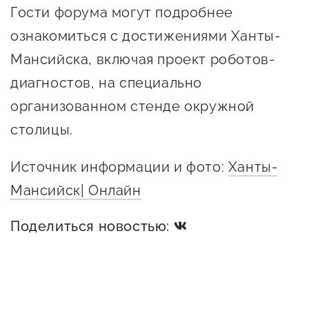
сопровождения
Гости форума могут подробнее
ознакомиться с достижениями Ханты-
О центре
Центр образовательных
Поддержка центра
Мансийска, включая проект роботов-
программ и молодежного
Онлайн-витрина
предпринимательства
диагностов, на специально
Истории успеха
организованном стенде окружной
О центре
Центр инноваций
столицы.
Календарь
социальной сферы
мероприятий для
Источник информации и фото:
Ханты-
О центре
предпринимателей
Центр финансовой
Мансийск| Онлайн
Поддержка центра
Проекты
поддержки
Календарь
Поддержка центра
Поделиться новостью:
О центре
мероприятий для
Истории успеха
Центр инновационно-
Проекты
предпринимателей
технологического и
Поддержка центра
Истории успеха
креативного
Истории успеха
предпринимательства
Проекты