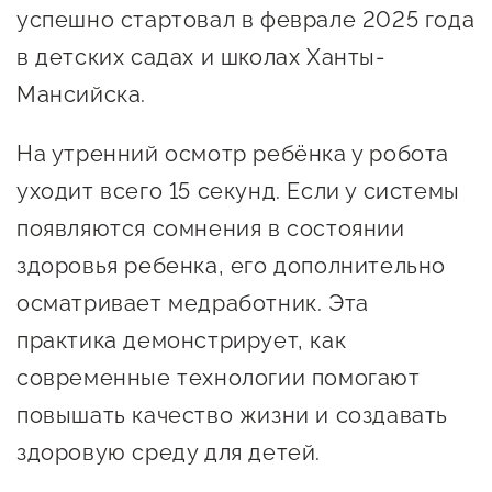
успешно стартовал в феврале 2025 года
предпринимательства
в детских садах и школах Ханты-
Поддержка социальных
Мансийска.
предпринимателей
Поддержка экспортеров
На утренний осмотр ребёнка у робота
уходит всего 15 секунд. Если у системы
Финансовая поддержка
появляются сомнения в состоянии
Меры поддержки в условиях
здоровья ребенка, его дополнительно
внешнего санкционного
осматривает медработник. Эта
давления
практика демонстрирует, как
Центры поддержки
современные технологии помогают
повышать качество жизни и создавать
Центр информационно-
здоровую среду для детей.
консультационного