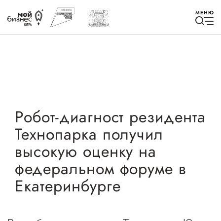
МЕНЮ
Избранное
Робот-диагност резидента
Технопарка получил
Быть в курсе
высокую оценку на
федеральном форуме в
Истории успеха
Екатеринбурге
Мероприятия
Новости