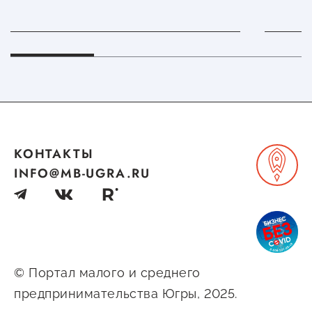
Госзакупки для малого
бизнеса
Каталог югорских франшиз
Инвестору
Самозанятому
Новости УФНС
КОНТАКТЫ
Каталог грантов
INFO@MB-UGRA.RU
Конкурсы для
предпринимателей
Сообщить о нарушении
© Портал малого и среднего
АвтоУСН
предпринимательства Югры, 2025.
Иностранным гражданам