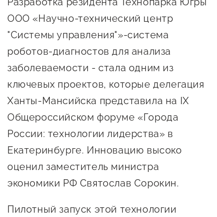
Разработка резидента Технопарка Югры
Онлайн-витрина продукции
ООО «Научно-технический центр
Социальные сети "Мой
"Системы управления"»-система
Бизнес Югра"
роботов-диагностов для анализа
Меры поддержки
заболеваемости - стала одним из
ключевых проектов, которые делегация
Навигатор по мерам
Ханты-Мансийска представила на IX
поддержки
Общероссийском форуме «Города
Имущественная поддержка
России: технологии лидерства» в
Консультационная поддержка
Екатеринбурге. Инновацию высоко
оценил заместитель министра
Образовательная поддержка
экономики РФ Святослав Сорокин.
Поддержка креативного и
инновационно-
Пилотный запуск этой технологии
технологического