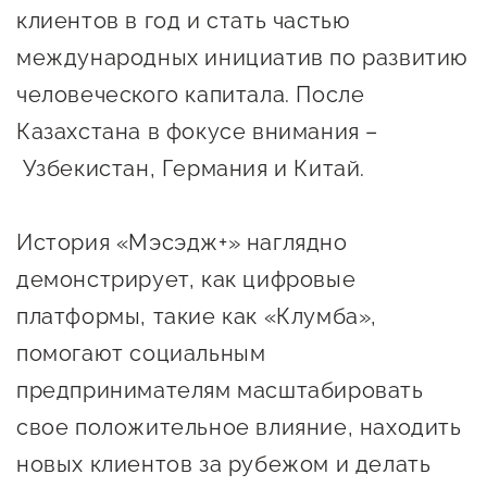
клиентов в год и стать частью
Сервисы для бизнеса
международных инициатив по развитию
О фонде
человеческого капитала. После
Казахстана в фокусе внимания –
Общая информация
Узбекистан, Германия и Китай.
Органы управления и надзора
История «Мэсэдж+» наглядно
Документы
демонстрирует, как цифровые
Контакты
платформы, такие как «Клумба»,
Вакансии
помогают социальным
предпринимателям масштабировать
свое положительное влияние, находить
новых клиентов за рубежом и делать