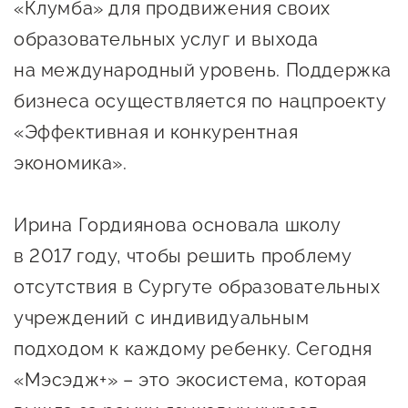
«Клумба» для продвижения своих
предпринимательства
образовательных услуг и выхода
Поддержка социальных
на международный уровень. Поддержка
предпринимателей
бизнеса осуществляется по нацпроекту
Поддержка экспортеров
«Эффективная и конкурентная
Финансовая поддержка
экономика».
Меры поддержки в условиях
внешнего санкционного
Ирина Гордиянова основала школу
давления
в 2017 году, чтобы решить проблему
отсутствия в Сургуте образовательных
Центры поддержки
учреждений с индивидуальным
подходом к каждому ребенку. Сегодня
Центр информационно-
«Мэсэдж+» – это экосистема, которая
консультационного