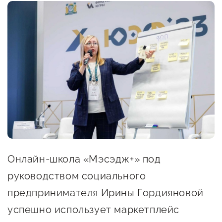
Онлайн-витрина продукции
Социальные сети "Мой
Бизнес Югра"
Меры поддержки
Навигатор по мерам
поддержки
Имущественная поддержка
Консультационная поддержка
Онлайн-школа «Мэсэдж+» под
Образовательная поддержка
руководством социального
Поддержка креативного и
предпринимателя Ирины Гордияновой
инновационно-
успешно использует маркетплейс
технологического