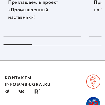
Приглашаем в проект
Приг
«Промышленный
на T
наставник»!
КОНТАКТЫ
INFO@MB-UGRA.RU