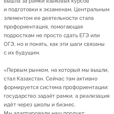
сопровождения
вышла за рамки языковых курсов
и подготовки к экзаменам. Центральным
О центре
Центр образовательных
элементом ее деятельности стала
Поддержка центра
программ и молодежного
профориентация, помогающая
Онлайн-витрина
предпринимательства
подросткам не просто сдать ЕГЭ или
Истории успеха
О центре
ОГЭ, но и понять, как эти шаги связаны
Центр инноваций
Календарь
социальной сферы
с их будущим.
мероприятий для
О центре
предпринимателей
Центр финансовой
«Первым рынком, на который мы вышли,
Поддержка центра
Проекты
поддержки
стал Казахстан. Сейчас там активно
Календарь
Поддержка центра
О центре
мероприятий для
формируется система профориентации:
Истории успеха
Центр инновационно-
Проекты
предпринимателей
технологического и
государство задаёт рамки, а реализация
Поддержка центра
Истории успеха
креативного
идёт через школы и бизнес.
Истории успеха
предпринимательства
Проекты
Мы адаптировали наш продукт: