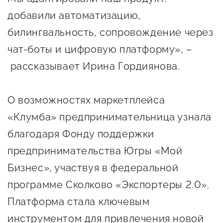
Оказание услуг в
добавили автоматизацию,
О центре
Центр поддержки экспорта
социальной сфере
Обучающие
билингвальность, сопровождение через
мероприятия
чат-боты и цифровую платформу», –
Справочник
Проекты
рассказывает Ирина Гордиянова.
предпринимателя
Поддержка центра
Онлайн-витрина
О возможностях маркетплейса
Органы власти
Экскурсии на
«Клумба» предпринимательница узнала
Организации,
производства
благодаря Фонду поддержки
предоставляющие поддержку
Нормативные
документы
предпринимательства Югры «Мой
Интерактивные сервисы
Бизнес», участвуя в федеральной
Каталог маркетплейсов
программе Сколково «Экспортеры 2.0».
Каталог креативной
Платформа стала ключевым
продукции
инструментом для привлечения новой