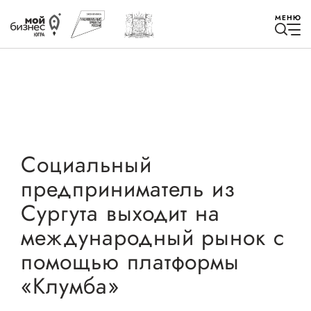
МЕНЮ
Избранное
Социальный
предприниматель из
Быть в курсе
Сургута выходит на
международный рынок с
Истории успеха
помощью платформы
Мероприятия
«Клумба»
Новости