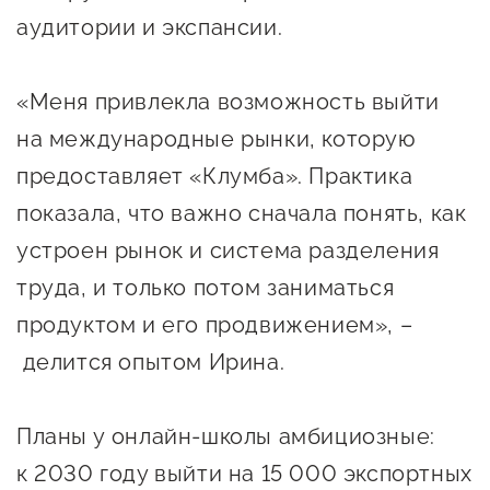
Госзакупки для малого
аудитории и экспансии.
бизнеса
Каталог югорских франшиз
«Меня привлекла возможность выйти
Инвестору
на международные рынки, которую
предоставляет «Клумба». Практика
Самозанятому
показала, что важно сначала понять, как
Новости УФНС
устроен рынок и система разделения
Каталог грантов
труда, и только потом заниматься
Конкурсы для
продуктом и его продвижением», –
предпринимателей
делится опытом Ирина.
Сообщить о нарушении
АвтоУСН
Планы у онлайн-школы амбициозные:
к 2030 году выйти на 15 000 экспортных
Иностранным гражданам