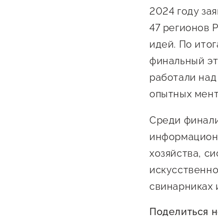
2024 году за
47 регионов 
идей. По ито
финальный эт
работали над
опытных мент
Среди финали
информационн
хозяйства, с
искусственно
свинарниках 
Поделиться 