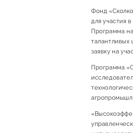
Бизнес Югра"
Поддержка
Фонд «Сколко
инноваци
для участия в
технологи
Программа на
предприн
талантливых 
Поддержк
заявку на уч
предприн
Поддержка
Программа «С
Финансов
исследовател
технологичес
Меры подд
внешнего 
агропромышле
давления
«Высокоэффе
управленческ