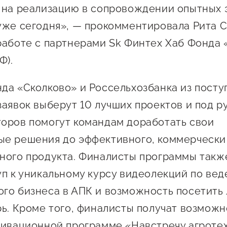
 на реализацию в сопровождении опытных 
уже сегодня», — прокомментировала Рита С
работе с партнерами Sk Финтех Хаб Фонда 
Ф).
да «Сколково» и Россельхозбанка из посту
заявок выберут 10 лучших проектов и под 
оров помогут командам доработать свои
е решения до эффективного, коммерчески
ного продукта. Финалисты программы такж
уп к уникальному курсу видеолекций по ве
го бизнеса в АПК и возможность посетить
рь. Кроме того, финалисты получат возможн
ивационной программе «Навстречу агротех