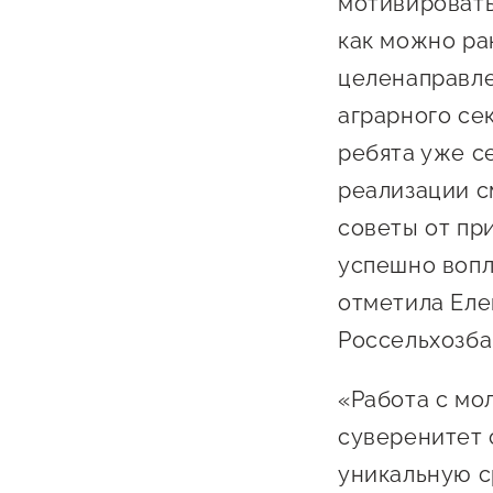
мотивировать
как можно ра
целенаправле
аграрного се
ребята уже с
реализации с
О фонде
советы от пр
успешно вопл
Общая информация
отметила Еле
Органы управления и надзора
Россельхозба
Документы
«Работа с мо
Контакты
суверенитет 
Вакансии
уникальную с