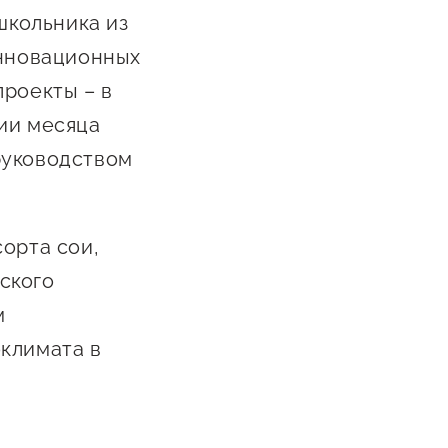
школьника из
инновационных
проекты – в
ии месяца
руководством
орта сои,
ского
м
климата в