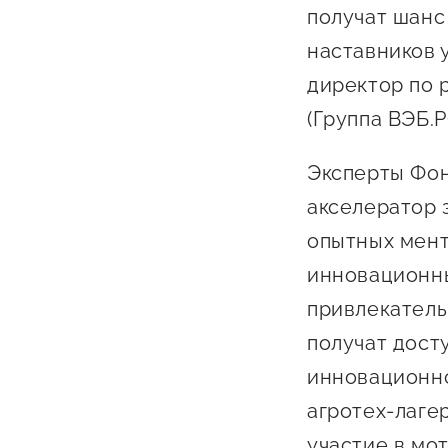
получат шанс
наставников 
директор по 
(Группа ВЭБ.Р
Эксперты Фон
акселератор 
опытных мент
инновационны
привлекатель
получат дост
инновационно
агротех-лаге
участие в
мот