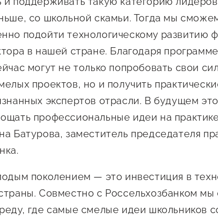
Проекты
 и поддерживать такую категорию лидеров
Поддержка центра
ньше, со школьной скамьи. Тогда мы сможе
Онлайн-витрина
нно подойти технологическому развитию ф
Экскурсии на
ктора в нашей стране. Благодаря программ
производства
ейчас могут не только попробовать свои си
Нормативные
мелых проектов, но и получить практически
документы
изнанных экспертов отрасли. В будущем эт
ощать профессиональные идеи на практике
на Батурова, заместитель председателя пр
нка.
лодым поколением — это инвестиция в тех
страны. Совместно с Россельхозбанком мы
реду, где самые смелые идеи школьников с