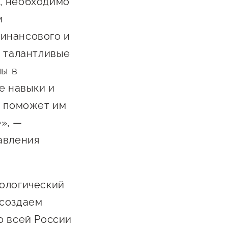
, необходимо
Сообщить о нарушении
м
АвтоУСН
инансового и
Иностранным гражданам
е талантливые
лы в
Сервисы для бизнеса
е навыки и
о поможет им
», —
авления
нологический
 создаем
о всей России