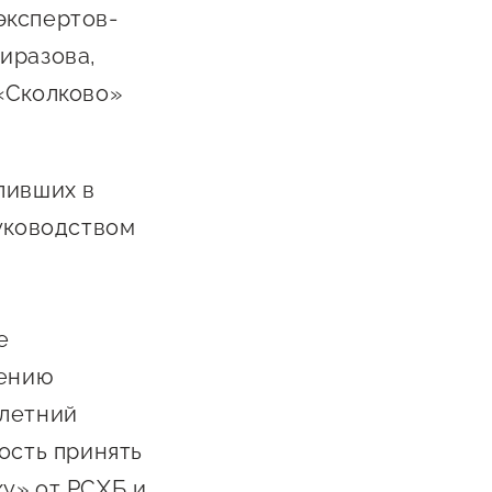
экспертов-
иразова,
«Сколково»
пивших в
руководством
е
дению
 летний
ость принять
у» от РСХБ
и