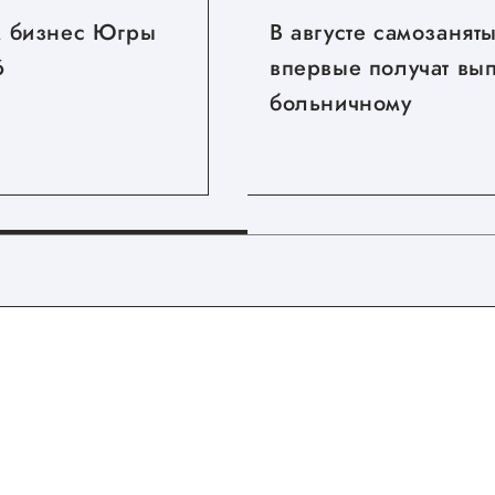
 бизнес Югры
В августе самозанят
6
впервые получат вы
больничному