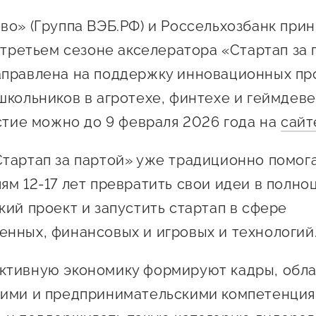
 креативного и
Истории успеха
во» (Группа ВЭБ.РФ) и Россельхозбанк при
О центре
онно-
Центр инноваций
 третьем сезоне акселератора «Стартап за 
Календарь
ческого
социальной сферы
правлена на поддержку инновационных пр
мероприятий для
имательства
О центре
предпринимателе
школьников в агротехе, финтехе и геймдеве
Центр финансовой
а социальных
Поддержка центра
Проекты
поддержки
астие можно до 9 февраля 2026 года на
сайт
имателей
Календарь
Поддержка центра
 экспортеров
О центре
мероприятий для
Истории успеха
тартап за партой» уже традиционно помог
Центр инновационн
Проекты
предпринимателе
технологического и
ая поддержка
ям 12-17 лет превратить свои идеи в полн
Поддержка центра
Истории успеха
креативного
кий проект и запустить стартап в сфере
ержки в условиях
Истории успеха
предпринимательст
Проекты
санкционного
нных, финансовых и игровых и технологий
Оказание услуг в
О центре
Центр поддержки экспор
социальной сфере
ктивную экономику формируют кадры, обл
Обучающие
ими и предпринимательскими компетенциям
мероприятия