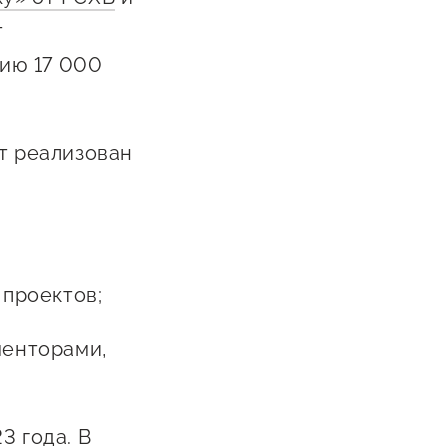
т
ию 17 000
т реализован
 проектов;
менторами,
3 года. В