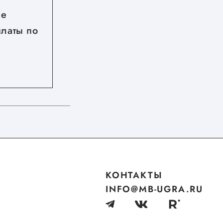
ые
С 27 по 28 августа 2026 год
платы по
в Нижнем Новгороде
пройдет межрегиональный
форум бизнеса и власти
«Дни ритейла в Нижнем
Новгороде»
КОНТАКТЫ
INFO@MB-UGRA.RU