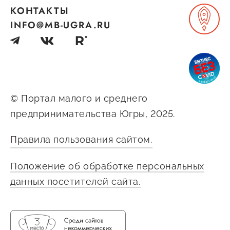
Оказание услуг в
КОНТАКТЫ
О центре
Центр поддержки экспорта
социальной сфере
INFO@MB-UGRA.RU
Обучающие
мероприятия
Справочник
Проекты
предпринимателя
Поддержка центра
Онлайн-витрина
© Портал малого и среднего
Органы власти
Экскурсии на
предпринимательства Югры, 2025.
Организации,
производства
предоставляющие поддержку
Нормативные
Правила пользования сайтом.
документы
Интерактивные сервисы
Положение об обработке персональных
Каталог маркетплейсов
данных посетителей сайта.
Каталог креативной
продукции