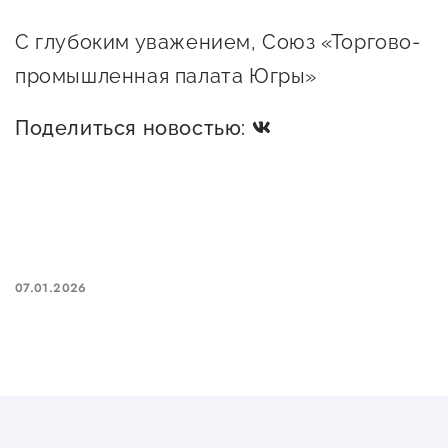
предпринимательства
С глубоким уважением, Союз «Торгово-
Поддержка социальных
промышленная палата Югры»
предпринимателей
Поделиться новостью:
Поддержка экспортеров
Финансовая поддержка
Меры поддержки в условиях
внешнего санкционного
давления
07.01.2026
Центры поддержки
Центр информационно-
консультационного