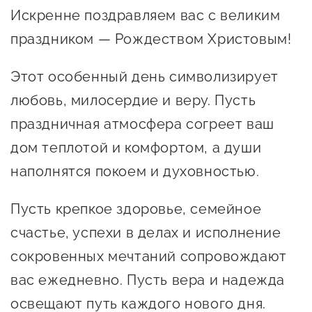
Онлайн-витрина продукции
Искренне поздравляем вас с великим
Социальные сети "Мой
праздником — Рождеством Христовым!
Бизнес Югра"
Этот особенный день символизирует
Меры поддержки
любовь, милосердие и веру. Пусть
праздничная атмосфера согреет ваш
Навигатор по мерам
дом теплотой и комфортом, а души
поддержки
наполнятся покоем и духовностью.
Имущественная поддержка
Пусть крепкое здоровье, семейное
Консультационная поддержка
счастье, успехи в делах и исполнение
Образовательная поддержка
сокровенных мечтаний сопровождают
Поддержка креативного и
вас ежедневно. Пусть вера и надежда
инновационно-
освещают путь каждого нового дня.
технологического