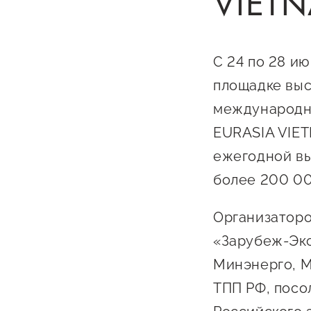
VIET
Бизнес Югра"
Поддержка
инноваци
технологи
С 24 по 28 и
предприн
площадке выс
Поддержк
международн
предприн
EURASIA VIET
Поддержка
ежегодной вы
Финансов
более 200 00
Меры подд
Организаторо
внешнего 
«Зарубеж-Экс
давления
Минэнерго, М
ТПП РФ, посо