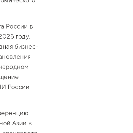
номического
Сообщить о нарушении
АвтоУСН
а России в
Иностранным гражданам
2026 году.
Сервисы для бизнеса
вная бизнес-
тановления
ународном
ещение
МИ России,
нференцию
ной Азии в