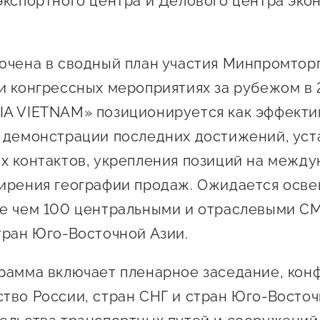
экспортного центра и Делового центра эко
Проекты
Поддержка центра
.
Онлайн-витрина
ючена в сводный план участия Минпромторг
Экскурсии на
производства
и конгрессных мероприятиях за рубежом в 
Нормативные
A VIETNAM» позиционируется как эффекти
документы
 демонстрации последних достижений, ус
х контактов, укрепления позиций на межд
ирения географии продаж. Ожидается осв
е чем 100 центральными и отраслевыми С
тран Юго-Восточной Азии.
рамма включает пленарное заседание, ко
тво России, стран СНГ и стран Юго-Восточ