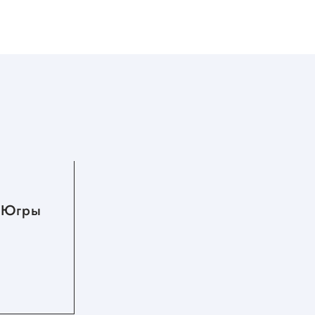
07.08.2026
 Югры
В августе самозанятые
впервые получат выплаты по
больничному