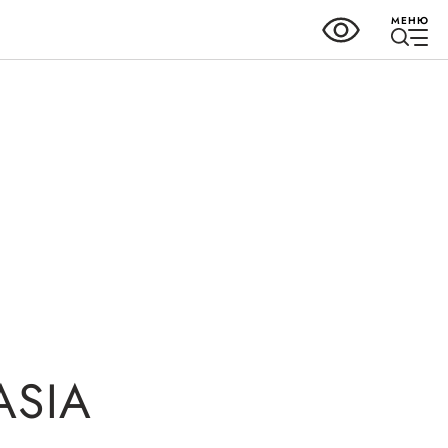
МЕНЮ
ки
Справочник
предпринимателя
но-
Органы власти
и
Организации,
ASIA
предоставляющие поддержку
ных
ного
Интерактивные сервисы
ва