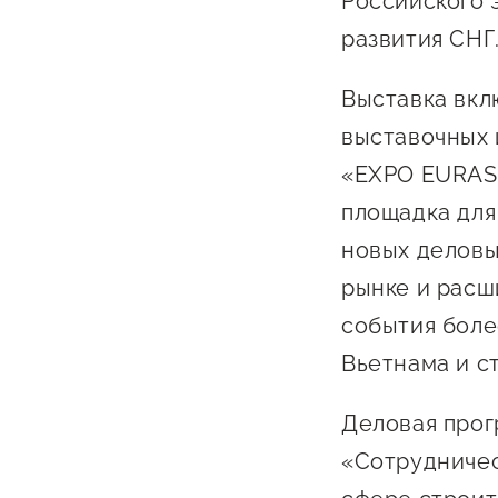
Российского 
развития СНГ
Выставка вкл
выставочных 
«EXPO EURASI
площадка для
О фонде
новых деловы
рынке и расш
Общая информация
события боле
Органы управления и надзора
Вьетнама и с
Документы
Контакты
Деловая прог
«Сотрудничес
Вакансии