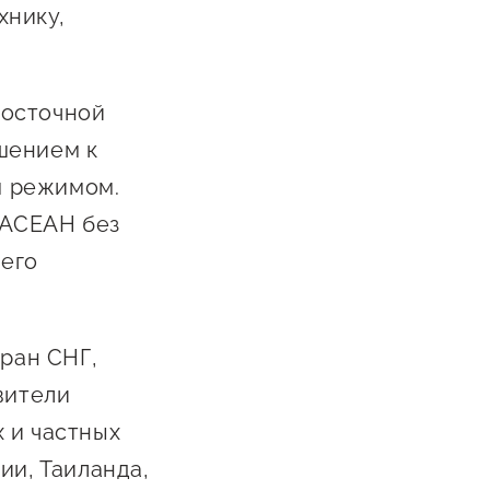
хнику,
Восточной
шением к
м режимом.
 АСЕАН без
шего
тран СНГ,
вители
 и частных
ии, Таиланда,