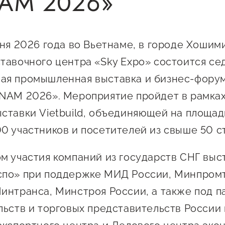
NAM 2026»
 креативного и
Истории успеха
О центре
онно-
Центр инноваций
Календарь
ческого
социальной сферы
юня 2026 года во Вьетнаме, в городе Хошими
мероприятий для
имательства
тавочного центра «Sky Expo» состоится се
О центре
предпринимателе
Центр финансовой
а социальных
ая промышленная выставка и бизнес-фору
Поддержка центра
Проекты
поддержки
имателей
NAM 2026». Мероприятие пройдет в рамка
Календарь
Поддержка центра
 экспортеров
О центре
мероприятий для
ставки Vietbuild, объединяющей на площад
Истории успеха
Центр инновационн
Проекты
предпринимателе
технологического и
ая поддержка
0 участников и посетителей из свыше 50 с
Поддержка центра
Истории успеха
креативного
ержки в условиях
Истории успеха
предпринимательст
Проекты
м участия компаний из государств СНГ выс
санкционного
Оказание услуг в
по» при поддержке МИД России, Минпромт
О центре
Центр поддержки экспор
социальной сфере
интранса, Минстроя России, а также под 
Обучающие
льств и торговых представительств России 
мероприятия