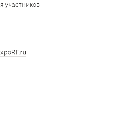
я участников
xpoRF.ru