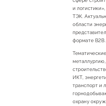
сфере строит
и логистики»
ТЭК. Актуаль
области энер
представител
формате B2B.
Тематические
металлургию,
строительств
ИКТ, энергети
транспорт и 
горнодобыва
охрану окруж