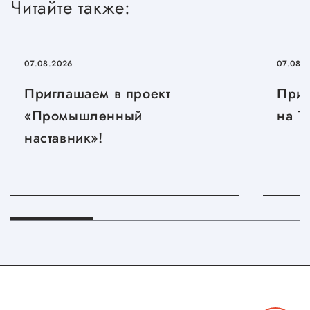
Читайте также:
Сервисы для бизнеса
О фонде
07.08.2026
07.08.
Приглашаем в проект
Приг
Общая информация
«Промышленный
на T
Органы управления и надзора
наставник»!
Документы
Контакты
Вакансии