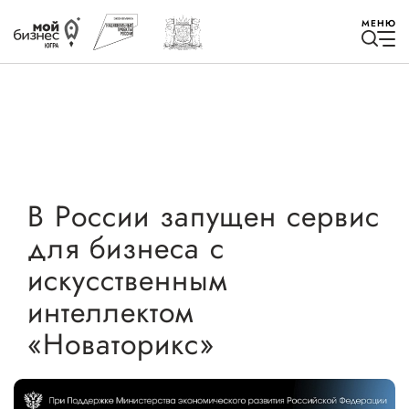
МЕНЮ
Избранное
В России запущен сервис
для бизнеса с
Быть в курсе
искусственным
интеллектом
Истории успеха
«Новаторикс»
Мероприятия
Новости