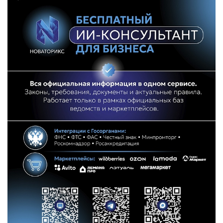
Онлайн-витрина продукции
Социальные сети "Мой
Бизнес Югра"
Меры поддержки
Навигатор по мерам
поддержки
Имущественная поддержка
Консультационная поддержка
Образовательная поддержка
Поддержка креативного и
инновационно-
технологического