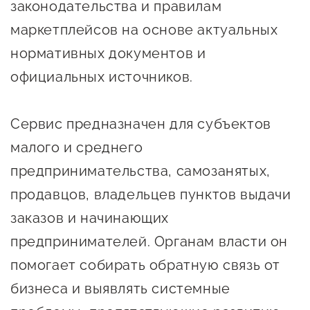
сопровождения
законодательства и правилам
маркетплейсов на основе актуальных
О центре
Центр образовательных
нормативных документов и
Поддержка центра
программ и молодежного
официальных источников.
Онлайн-витрина
предпринимательства
Истории успеха
О центре
Центр инноваций
Сервис предназначен для субъектов
Календарь
социальной сферы
малого и среднего
мероприятий для
предпринимательства, самозанятых,
О центре
предпринимателей
Центр финансовой
продавцов, владельцев пунктов выдачи
Поддержка центра
Проекты
поддержки
Календарь
заказов и начинающих
Поддержка центра
О центре
мероприятий для
Истории успеха
Центр инновационно-
предпринимателей. Органам власти он
Проекты
предпринимателей
технологического и
помогает собирать обратную связь от
Поддержка центра
Истории успеха
креативного
бизнеса и выявлять системные
Истории успеха
предпринимательства
Проекты