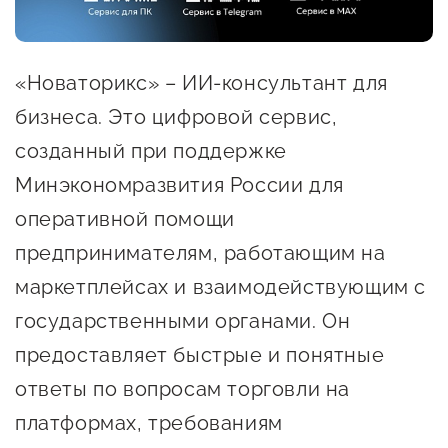
предпринимательства
Поддержка социальных
«Новаторикс» – ИИ-консультант для
предпринимателей
бизнеса. Это цифровой сервис,
Поддержка экспортеров
созданный при поддержке
Финансовая поддержка
Минэкономразвития России для
Меры поддержки в условиях
оперативной помощи
внешнего санкционного
предпринимателям, работающим на
давления
маркетплейсах и взаимодействующим с
государственными органами. Он
Центры поддержки
предоставляет быстрые и понятные
ответы по вопросам торговли на
Центр информационно-
платформах, требованиям
консультационного