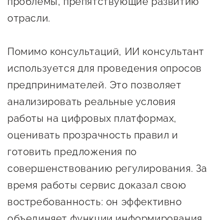
проблемы, препятствующие развитию
Оказание услуг в
О центре
отрасли.
Центр поддержки экспорта
социальной сфере
Обучающие
мероприятия
Справочник
Помимо консультаций, ИИ консультант
Проекты
используется для проведения опросов
предпринимателя
Поддержка центра
предпринимателей. Это позволяет
Онлайн-витрина
Органы власти
анализировать реальные условия
Экскурсии на
работы на цифровых платформах,
Организации,
производства
предоставляющие поддержку
Нормативные
оценивать прозрачность правил и
документы
готовить предложения по
Интерактивные сервисы
совершенствованию регулирования. За
Каталог маркетплейсов
время работы сервис доказал свою
Каталог креативной
востребованность: он эффективно
продукции
объединяет функции информирования,