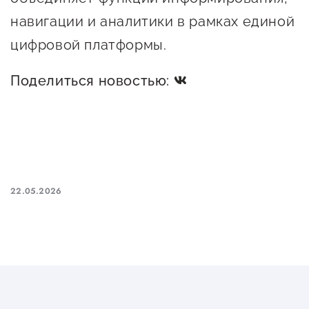
Госзакупки для малого
навигации и аналитики в рамках единой
бизнеса
цифровой платформы.
Каталог югорских франшиз
Поделиться новостью:
Инвестору
Самозанятому
Новости УФНС
Каталог грантов
22.05.2026
Конкурсы для
предпринимателей
Сообщить о нарушении
АвтоУСН
Иностранным гражданам