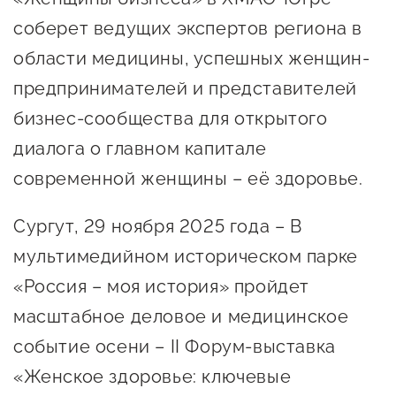
предпринимательства
соберет ведущих экспертов региона в
области медицины, успешных женщин-
Поддержка социальных
предпринимателей
предпринимателей и представителей
бизнес-сообщества для открытого
Поддержка экспортеров
диалога о главном капитале
Финансовая поддержка
современной женщины – её здоровье.
Меры поддержки в условиях
внешнего санкционного
Сургут, 29 ноября 2025 года – В
давления
мультимедийном историческом парке
«Россия – моя история» пройдет
Центры поддержки
масштабное деловое и медицинское
событие осени – II Форум-выставка
Центр информационно-
консультационного
«Женское здоровье: ключевые