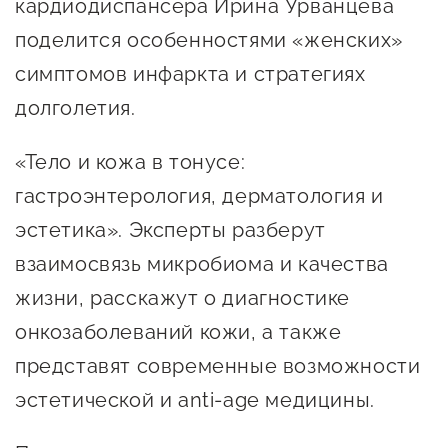
кардиодиспансера Ирина Урванцева
Госзакупки для малого
поделится особенностями «женских»
бизнеса
симптомов инфаркта и стратегиях
Каталог югорских франшиз
долголетия.
Инвестору
«Тело и кожа в тонусе:
Самозанятому
гастроэнтерология, дерматология и
Новости УФНС
эстетика». Эксперты разберут
Каталог грантов
взаимосвязь микробиома и качества
Конкурсы для
жизни, расскажут о диагностике
предпринимателей
онкозаболеваний кожи, а также
Сообщить о нарушении
представят современные возможности
АвтоУСН
эстетической и anti-age медицины.
Иностранным гражданам