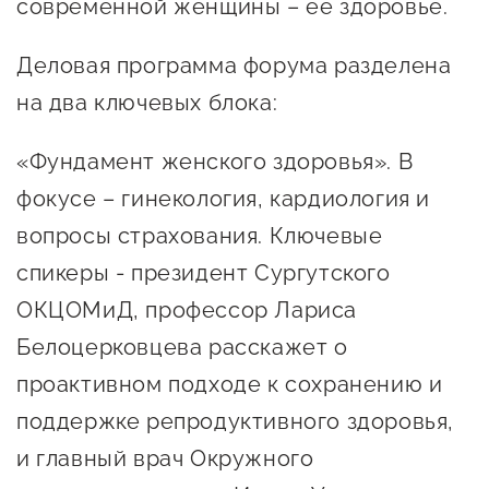
современной женщины – её здоровье.
Оказание услуг в
О центре
Центр поддержки экспорта
социальной сфере
Деловая программа форума разделена
Обучающие
мероприятия
на два ключевых блока:
Справочник
Проекты
предпринимателя
«Фундамент женского здоровья». В
Поддержка центра
фокусе – гинекология, кардиология и
Онлайн-витрина
Органы власти
Экскурсии на
вопросы страхования. Ключевые
Организации,
производства
спикеры - президент Сургутского
предоставляющие поддержку
Нормативные
ОКЦОМиД, профессор Лариса
документы
Интерактивные сервисы
Белоцерковцева расскажет о
проактивном подходе к сохранению и
Каталог маркетплейсов
поддержке репродуктивного здоровья,
Каталог креативной
и главный врач Окружного
продукции