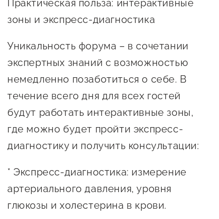
Практическая польза: интерактивные
Сервисы для бизнеса
зоны и экспресс-диагностика
О фонде
Уникальность форума – в сочетании
экспертных знаний с возможностью
Общая информация
немедленно позаботиться о себе. В
Органы управления и надзора
течение всего дня для всех гостей
Документы
будут работать интерактивные зоны,
где можно будет пройти экспресс-
Контакты
диагностику и получить консультации:
Вакансии
* Экспресс-диагностика: измерение
артериального давления, уровня
глюкозы и холестерина в крови.