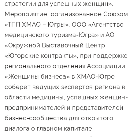
сопровождения
стратегии для успешных женщин».
Мероприятие, организованное Союзом
О центре
Центр образовательных
«ТПП ХМАО – Югры», ООО «Агентство
Поддержка центра
программ и молодежного
Онлайн-витрина
медицинского туризма-Югра» и АО
предпринимательства
Истории успеха
«Окружной Выставочный Центр
О центре
Центр инноваций
«Югорские контракты», при поддержке
Календарь
социальной сферы
регионального отделения Ассоциации
мероприятий для
«Женщины бизнеса» в ХМАО-Югре
О центре
предпринимателей
Центр финансовой
Поддержка центра
соберет ведущих экспертов региона в
Проекты
поддержки
Календарь
Поддержка центра
области медицины, успешных женщин-
О центре
мероприятий для
Истории успеха
Центр инновационно-
предпринимателей и представителей
Проекты
предпринимателей
технологического и
бизнес-сообщества для открытого
Поддержка центра
Истории успеха
креативного
диалога о главном капитале
Истории успеха
предпринимательства
Проекты