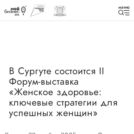
МЕНЮ
Избранное
В Сургуте состоится II
Форум-выставка
Быть в курсе
«Женское здоровье:
ключевые стратегии для
Истории успеха
успешных женщин»
Мероприятия
Новости