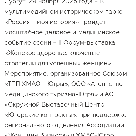
Сургут, 29 ноября 2025 года – В
Онлайн-витрина продукции
мультимедийном историческом парке
Социальные сети "Мой
«Россия – моя история» пройдет
Бизнес Югра"
масштабное деловое и медицинское
Меры поддержки
событие осени – II Форум-выставка
«Женское здоровье: ключевые
Навигатор по мерам
стратегии для успешных женщин».
поддержки
Мероприятие, организованное Союзом
Имущественная поддержка
«ТПП ХМАО – Югры», ООО «Агентство
Консультационная поддержка
медицинского туризма-Югра» и АО
«Окружной Выставочный Центр
Образовательная поддержка
«Югорские контракты», при поддержке
Поддержка креативного и
регионального отделения Ассоциации
инновационно-
технологического
«Женщины бизнеса» в ХМАО-Югре