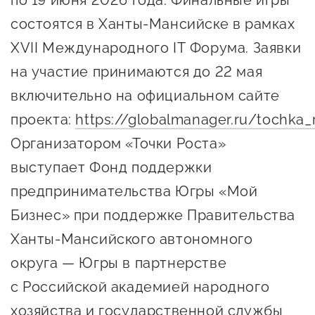
по 19 июня 2026 года. Финальные игры
Оказание услуг в
О центре
состоятся в Ханты-Мансийске в рамках
Центр поддержки экспорта
социальной сфере
Обучающие
XVII Международного IT Форума. Заявки
мероприятия
Справочник
на участие принимаются до 22 мая
Проекты
включительно на официальном сайте
предпринимателя
Поддержка центра
проекта:
https://globalmanager.ru/tochka_
Онлайн-витрина
Органы власти
Организатором «Точки Роста»
Экскурсии на
выступает Фонд поддержки
Организации,
производства
предоставляющие поддержку
Нормативные
предпринимательства Югры «Мой
документы
Бизнес» при поддержке Правительства
Интерактивные сервисы
Ханты-Мансийского автономного
Каталог маркетплейсов
округа — Югры в партнерстве
Каталог креативной
с Российской академией народного
продукции
хозяйства и государственной службы