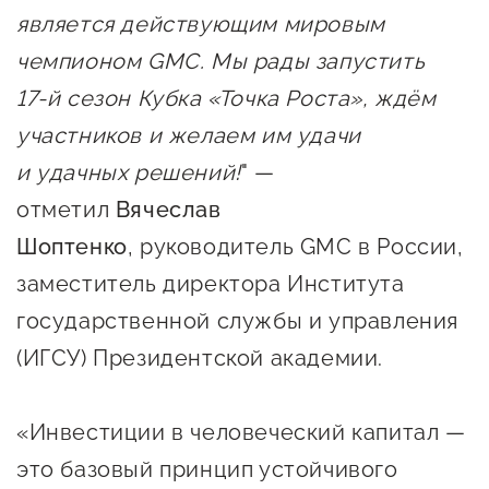
является действующим мировым
Сервисы для бизнеса
чемпионом GMC. Мы рады запустить
О фонде
17‑й сезон Кубка «Точка Роста», ждём
участников и желаем им удачи
Общая информация
и удачных решений!
" —
Органы управления и надзора
отметил
Вячеслав
Документы
Шоптенко
, руководитель GMC в России,
заместитель директора Института
Контакты
государственной службы и управления
Вакансии
(ИГСУ) Президентской академии.
«Инвестиции в человеческий капитал —
это базовый принцип устойчивого