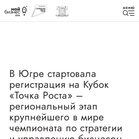
МЕНЮ
Избранное
В Югре стартовала
регистрация на Кубок
Быть в курсе
«Точка Роста» –
региональный этап
Истории успеха
крупнейшего в мире
Мероприятия
чемпионата по стратегии
Новости
и управлению бизнесом