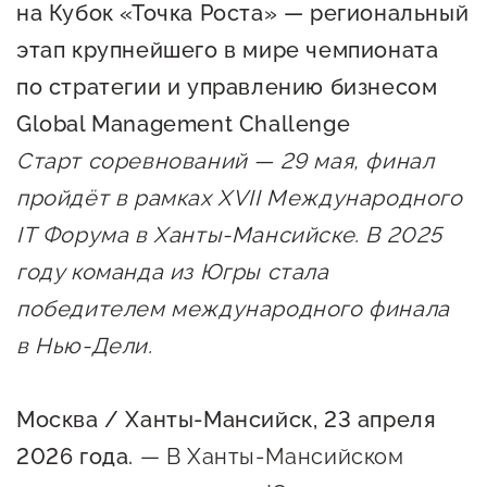
на Кубок «Точка Роста» — региональный
предпринимательства
этап крупнейшего в мире чемпионата
Поддержка социальных
по стратегии и управлению бизнесом
предпринимателей
Global Management Challenge
Поддержка экспортеров
Старт соревнований — 29 мая, финал
Финансовая поддержка
пройдёт в рамках XVII Международного
Меры поддержки в условиях
IT Форума в Ханты-Мансийске. В 2025
внешнего санкционного
году команда из Югры стала
давления
победителем международного финала
в Нью-Дели.
Центры поддержки
Москва / Ханты-Мансийск, 23 апреля
Центр информационно-
2026 года.
— В Ханты-Мансийском
консультационного