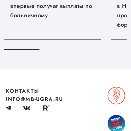
впервые получат выплаты по
в Ни
больничному
прой
фору
«Дни
Новг
КОНТАКТЫ
INFO@MB-UGRA.RU