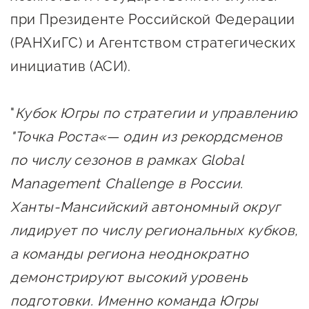
Госзакупки для малого
при Президенте Российской Федерации
бизнеса
(РАНХиГС) и Агентством стратегических
Каталог югорских франшиз
инициатив (АСИ).
Инвестору
Самозанятому
"
Кубок Югры по стратегии и управлению
"Точка Роста«— один из рекордсменов
Новости УФНС
по числу сезонов в рамках Global
Каталог грантов
Management Challenge в России.
Конкурсы для
Ханты‑Мансийский автономный округ
предпринимателей
лидирует по числу региональных кубков,
Сообщить о нарушении
а команды региона неоднократно
АвтоУСН
демонстрируют высокий уровень
Иностранным гражданам
подготовки. Именно команда Югры