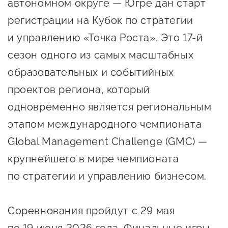
сопровождения
автономном округе — Югре дан старт
регистрации на Кубок по стратегии
О центре
Центр образовательных
и управлению «Точка Роста». Это 17-й
Поддержка центра
программ и молодежного
сезон одного из самых масштабных
Онлайн-витрина
предпринимательства
Истории успеха
образовательных и событийных
О центре
Центр инноваций
проектов региона, который
Календарь
социальной сферы
одновременно является региональным
мероприятий для
этапом международного чемпионата
О центре
предпринимателей
Центр финансовой
Global Management Challenge (GMC) —
Поддержка центра
Проекты
поддержки
Календарь
крупнейшего в мире чемпионата
Поддержка центра
О центре
мероприятий для
Истории успеха
по стратегии и управлению бизнесом.
Центр инновационно-
Проекты
предпринимателей
технологического и
Поддержка центра
Истории успеха
креативного
Соревнования пройдут с 29 мая
Истории успеха
предпринимательства
Проекты