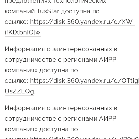
предложениях технологических
сопровождения
компаний TusStar доступна по
О центре
Центр образовательных
ссылке:
https://disk.360.yandex.ru/d/XW-
Поддержка центра
программ и молодежного
ifKtXbnIOlw
Онлайн-витрина
предпринимательства
Истории успеха
Информация о заинтересованных в
О центре
Центр инноваций
сотрудничестве с регионами АИРР
Календарь
социальной сферы
компаниях доступна по
мероприятий для
О центре
предпринимателей
ссылке:
https://disk.360.yandex.ru/d/OTtig
Центр финансовой
Поддержка центра
Проекты
поддержки
UsZZEQg
.
Календарь
Поддержка центра
О центре
мероприятий для
Истории успеха
Центр инновационно-
Информация о заинтересованных в
Проекты
предпринимателей
технологического и
сотрудничестве с регионами АИРР
Поддержка центра
Истории успеха
креативного
компаниях доступна по
Истории успеха
предпринимательства
Проекты