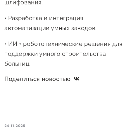
шлифования.
Госзакупки для малого
бизнеса
• Разработка и интеграция
Каталог югорских франшиз
автоматизации умных заводов.
Инвестору
• ИИ + робототехнические решения для
Самозанятому
поддержки умного строительства
Новости УФНС
больниц.
Каталог грантов
Поделиться новостью:
Конкурсы для
предпринимателей
Сообщить о нарушении
АвтоУСН
24.11.2025
Иностранным гражданам