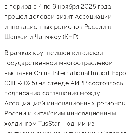
Онлайн-витрина продукции
в период с 4 по 9 ноября 2025 года
Социальные сети "Мой
прошел деловой визит Ассоциации
Бизнес Югра"
инновационных регионов России в
Шанхай и Чанчжоу (КНР).
Меры поддержки
В рамках крупнейшей китайской
Навигатор по мерам
государственной многоотраслевой
поддержки
выставки China International Import Expo
Имущественная поддержка
(CIIE-2025) на стенде АИРР состоялось
Консультационная поддержка
подписание соглашения между
Образовательная поддержка
Ассоциацией инновационных регионов
России и китайским инновационным
Поддержка креативного и
инновационно-
холдингом TusStar – одним из
технологического