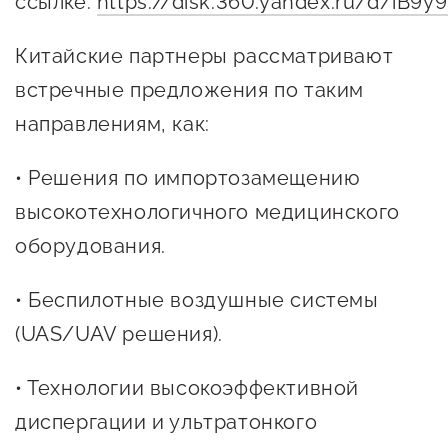
ссылке:
https://disk.360.yandex.ru/d/iB9
Оказание услуг в
О центре
Центр поддержки экспорта
социальной сфере
Китайские партнеры рассматривают
Обучающие
встречные предложения по таким
мероприятия
Справочник
Проекты
направлениям, как:
предпринимателя
Поддержка центра
• Решения по импортозамещению
Онлайн-витрина
Органы власти
высокотехнологичного медицинского
Экскурсии на
Организации,
производства
оборудования.
предоставляющие поддержку
Нормативные
• Беспилотные воздушные системы
документы
Интерактивные сервисы
(UAS/UAV решения).
Каталог маркетплейсов
• Технологии высокоэффективной
Каталог креативной
диспергации и ультратонкого
продукции