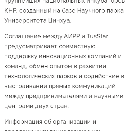
крупнейших национальных инкубаторов
предпринимательства
КНР, созданный на базе Научного парка
Поддержка социальных
Университета Цинхуа.
предпринимателей
Соглашение между АИРР и TusStar
Поддержка экспортеров
предусматривает совместную
Финансовая поддержка
поддержку инновационных компаний и
Меры поддержки в условиях
команд, обмен опытом в развитии
внешнего санкционного
технологических парков и содействие в
давления
выстраивании прямых коммуникаций
между предпринимателями и научными
Центры поддержки
центрами двух стран.
Центр информационно-
Информация об организации и
консультационного