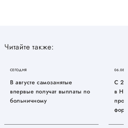
Сервисы для бизнеса
О фонде
Общая информация
Читайте также:
Органы управления и надзора
Документы
СЕГОДНЯ
06.08.
Контакты
В августе самозанятые
С 27
Вакансии
впервые получат выплаты по
в Ни
больничному
прой
фору
«Дни