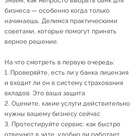
Знаем, как непросто выбрать банк для
Онлайн-витрина продукции
бизнеса — особенно когда только
Социальные сети "Мой
начинаешь. Делимся практическими
Бизнес Югра"
советами, которые помогут принять
Меры поддержки
верное решение.
Навигатор по мерам
На что смотреть в первую очередь:
поддержки
1. Проверяйте, есть ли у банка лицензия
Имущественная поддержка
и входит ли он в систему страхования
Консультационная поддержка
вкладов. Это ваша защита
2. Оцените, какие услуги действительно
Образовательная поддержка
нужны вашему бизнесу сейчас
Поддержка креативного и
3. Протестируйте сервис: как быстро
инновационно-
отвечают в чате, удобно ли работает
технологического