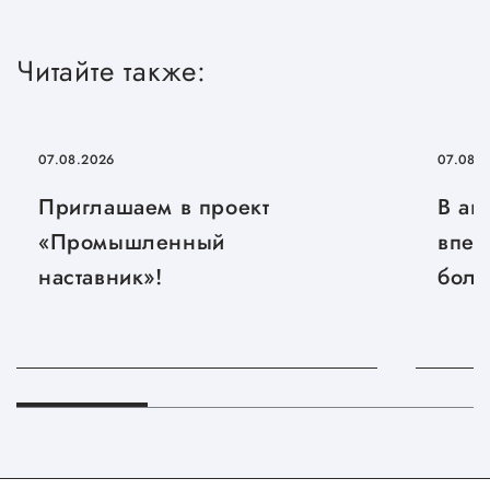
Госзакупки для малого
бизнеса
Читайте также:
Каталог югорских франшиз
Инвестору
07.08.2026
07.08.
Самозанятому
Приглашаем в проект
В ав
Новости УФНС
«Промышленный
впер
Каталог грантов
наставник»!
боль
Конкурсы для
предпринимателей
Сообщить о нарушении
АвтоУСН
Иностранным гражданам