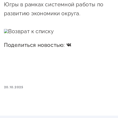
Оказание услуг в
Югры в рамках системной работы по
О центре
Центр поддержки экспорта
социальной сфере
развитию экономики округа.
Обучающие
мероприятия
Справочник
Возврат к списку
Проекты
предпринимателя
Поддержка центра
Поделиться новостью:
Онлайн-витрина
Органы власти
Экскурсии на
Организации,
производства
предоставляющие поддержку
Нормативные
документы
Интерактивные сервисы
20.10.2025
Каталог маркетплейсов
Каталог креативной
продукции