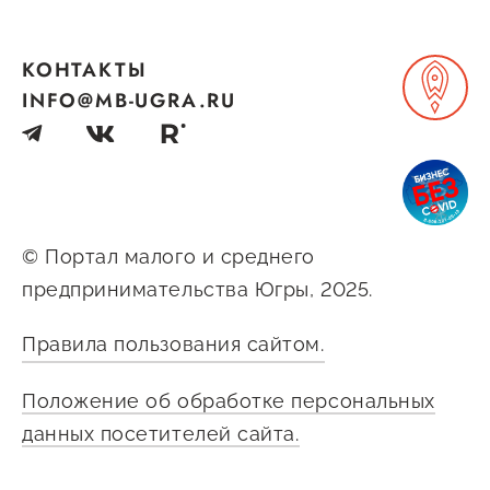
Сервисы для бизнеса
КОНТАКТЫ
О фонде
INFO@MB-UGRA.RU
Общая информация
Органы управления и надзора
Документы
© Портал малого и среднего
предпринимательства Югры, 2025.
Контакты
Вакансии
Правила пользования сайтом.
Положение об обработке персональных
данных посетителей сайта.