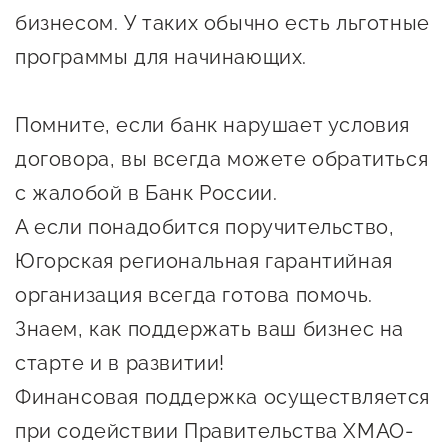
сопровождения
бизнесом. У таких обычно есть льготные
О центре
программы для начинающих.
Центр образовательных
Поддержка центра
программ и молодежного
Онлайн-витрина
предпринимательства
Помните, если банк нарушает условия
Истории успеха
договора, вы всегда можете обратиться
О центре
Центр инноваций
с жалобой в Банк России.
Календарь
социальной сферы
мероприятий для
А если понадобится поручительство,
О центре
предпринимателей
Югорская региональная гарантийная
Центр финансовой
Поддержка центра
Проекты
поддержки
организация всегда готова помочь.
Календарь
Поддержка центра
Знаем, как поддержать ваш бизнес на
О центре
мероприятий для
Истории успеха
Центр инновационно-
старте и в развитии!
Проекты
предпринимателей
технологического и
Финансовая поддержка осуществляется
Поддержка центра
Истории успеха
креативного
Истории успеха
при содействии Правительства ХМАО-
предпринимательства
Проекты