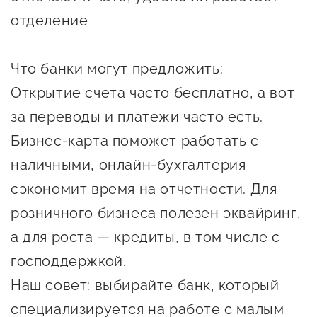
предпринимательства
отделение
Поддержка социальных
предпринимателей
Что банки могут предложить:
Открытие счета часто бесплатно, а вот
Поддержка экспортеров
за переводы и платежи часто есть.
Финансовая поддержка
Бизнес-карта поможет работать с
Меры поддержки в условиях
наличными, онлайн-бухгалтерия
внешнего санкционного
сэкономит время на отчетности. Для
давления
розничного бизнеса полезен эквайринг,
Центры поддержки
а для роста — кредиты, в том числе с
господдержкой.
Центр информационно-
Наш совет: выбирайте банк, который
консультационного
специализируется на работе с малым