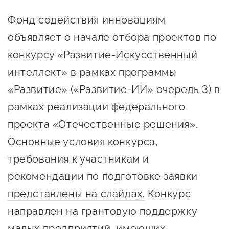
Онлайн-витрина продукции
Фонд содействия инновациям
Социальные сети "Мой
объявляет о начале отбора проектов по
Бизнес Югра"
конкурсу «Развитие-Искусственный
Меры поддержки
интеллект» в рамках программы
«Развитие» («Развитие-ИИ» очередь 3) в
Навигатор по мерам
рамках реализации федерального
поддержки
проекта «Отечественные решения».
Имущественная поддержка
Основные условия конкурса,
Консультационная поддержка
требования к участникам и
Образовательная поддержка
рекомендации по подготовке заявки
представлены на слайдах.
Конкурс
Поддержка креативного и
направлен на грантовую поддержку
инновационно-
технологического
малых предприятий, имеющих