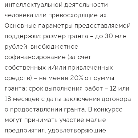
Госзакупки для малого
интеллектуальной деятельности
бизнеса
человека или превосходящие их.
Основные параметры предоставляемой
Каталог югорских франшиз
поддержки: размер гранта – до 30 млн
Инвестору
рублей; внебюджетное
Самозанятому
софинансирование (за счет
Новости УФНС
собственных и/или привлеченных
Каталог грантов
средств) – не менее 20% от суммы
Конкурсы для
гранта; срок выполнения работ – 12 или
предпринимателей
18 месяцев с даты заключения договора
Сообщить о нарушении
о предоставлении гранта. В конкурсе
могут принимать участие малые
АвтоУСН
предприятия, удовлетворяющие
Иностранным гражданам