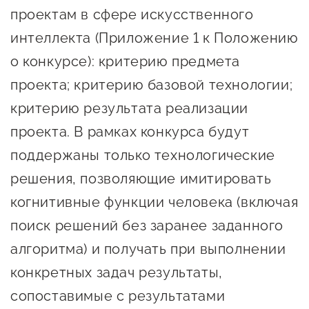
Оказание услуг в
проектам в сфере искусственного
О центре
Центр поддержки экспорта
социальной сфере
интеллекта (Приложение 1 к Положению
Обучающие
о конкурсе): критерию предмета
мероприятия
Справочник
Проекты
проекта; критерию базовой технологии;
предпринимателя
Поддержка центра
критерию результата реализации
Онлайн-витрина
проекта. В рамках конкурса будут
Органы власти
Экскурсии на
поддержаны только технологические
Организации,
производства
решения, позволяющие имитировать
предоставляющие поддержку
Нормативные
когнитивные функции человека (включая
документы
Интерактивные сервисы
поиск решений без заранее заданного
Каталог маркетплейсов
алгоритма) и получать при выполнении
Каталог креативной
конкретных задач результаты,
продукции
сопоставимые с результатами