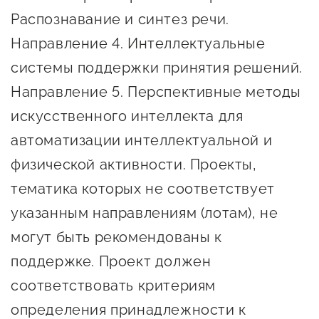
сопровождения
Распознавание и синтез речи.
О центре
Направление 4. Интеллектуальные
Центр образовательных
Поддержка центра
программ и молодежного
системы поддержки принятия решений.
Онлайн-витрина
предпринимательства
Направление 5. Перспективные методы
Истории успеха
искусственного интеллекта для
О центре
Центр инноваций
Календарь
автоматизации интеллектуальной и
социальной сферы
мероприятий для
физической активности. Проекты,
О центре
предпринимателей
Центр финансовой
тематика которых не соответствует
Поддержка центра
Проекты
поддержки
указанным направлениям (лотам), не
Календарь
Поддержка центра
могут быть рекомендованы к
О центре
мероприятий для
Истории успеха
Центр инновационно-
поддержке. Проект должен
Проекты
предпринимателей
технологического и
Поддержка центра
соответствовать критериям
Истории успеха
креативного
Истории успеха
предпринимательства
Проекты
определения принадлежности к