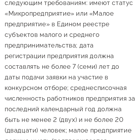
следующим требованиям: имеют статус
Сервисы для бизнеса
«Микропредприятие» или «Малое
предприятие» в Едином реестре
О фонде
субъектов малого и среднего
предпринимательства; дата
Общая информация
регистрации предприятия должна
Органы управления и надзора
составлять не более 7 (семи) лет до
Документы
даты подачи заявки на участие в
Контакты
конкурсном отборе; среднесписочная
Вакансии
численность работников предприятия за
последний календарный год должна
быть не менее 2 (двух) и не более 20
(двадцати) человек; малое предприятие