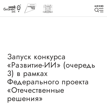
МЕНЮ
Избранное
Запуск конкурса
«Развитие-ИИ» (очередь
Быть в курсе
3) в рамках
Федерального проекта
Истории успеха
«Отечественные
Мероприятия
решения»
Новости