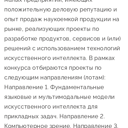
предпринимательства
положительную деловую репутацию и
Поддержка социальных
опыт продаж наукоемкой продукции на
предпринимателей
рынке, реализующих проекты по
разработке продуктов, сервисов и (или)
Поддержка экспортеров
решений с использованием технологий
Финансовая поддержка
искусственного интеллекта. В рамках
Меры поддержки в условиях
конкурса отбираются проекты по
внешнего санкционного
следующим направлениям (лотам):
давления
Направление 1. Фундаментальные
Центры поддержки
языковые и мультимодальные модели
искусственного интеллекта для
Центр информационно-
прикладных задач. Направление 2.
консультационного
Компьютерное зрение. Направление 3.