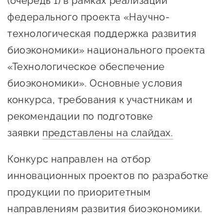
(очередь 1) в рамках реализации
Онлайн-витрина продукции
федерального проекта «Научно-
Социальные сети "Мой
технологическая поддержка развития
Бизнес Югра"
биоэкономики» национального проекта
Меры поддержки
«Технологическое обеспечение
биоэкономики». Основные условия
Навигатор по мерам
конкурса, требования к участникам и
поддержки
рекомендации по подготовке
Имущественная поддержка
заявки
представлены на слайдах.
Консультационная поддержка
Конкурс направлен на отбор
Образовательная поддержка
инновационных проектов по разработке
Поддержка креативного и
продукции по приоритетным
инновационно-
направлениям развития биоэкономики.
технологического