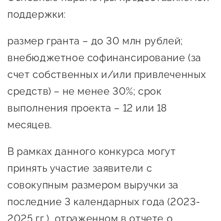
Оказание услуг в
поддержки:
О центре
Центр поддержки экспорта
социальной сфере
Обучающие
размер гранта – до 30 млн рублей;
мероприятия
Справочник
внебюджетное софинансирование (за
Проекты
предпринимателя
счет собственных и/или привлеченных
Поддержка центра
Онлайн-витрина
средств) – не менее 30%; срок
Органы власти
Экскурсии на
выполнения проекта – 12 или 18
Организации,
производства
месяцев.
предоставляющие поддержку
Нормативные
документы
В рамках данного конкурса могут
Интерактивные сервисы
принять участие заявители с
Каталог маркетплейсов
совокупным размером выручки за
Каталог креативной
последние 3 календарных года (2023-
продукции
2025 гг.), отраженном в отчете о