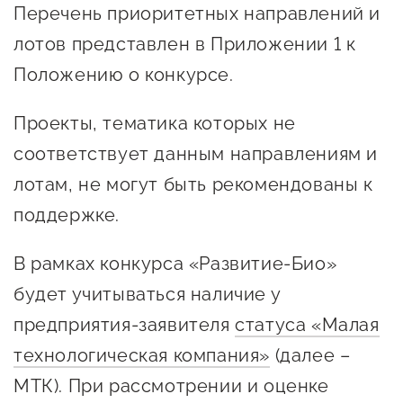
Перечень приоритетных направлений и
предпринимательства
лотов представлен в Приложении 1 к
Поддержка социальных
Положению о конкурсе.
предпринимателей
Поддержка экспортеров
Проекты, тематика которых не
соответствует данным направлениям и
Финансовая поддержка
лотам, не могут быть рекомендованы к
Меры поддержки в условиях
поддержке.
внешнего санкционного
давления
В рамках конкурса «Развитие-Био»
будет учитываться наличие у
Центры поддержки
предприятия-заявителя
статуса «Малая
технологическая компания»
Центр информационно-
(далее –
консультационного
МТК). При рассмотрении и оценке