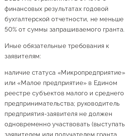
Госзакупки для малого
финансовых результатах годовой
бизнеса
бухгалтерской отчетности, не меньше
Каталог югорских франшиз
50% от суммы запрашиваемого гранта.
Инвестору
Иные обязательные требования к
Самозанятому
заявителям:
Новости УФНС
наличие статуса «Микропредприятие»
Каталог грантов
или «Малое предприятие» в Едином
Конкурсы для
реестре субъектов малого и среднего
предпринимателей
предпринимательства; руководитель
Сообщить о нарушении
предприятия-заявителя не должен
АвтоУСН
одновременно участвовать (выступать
Иностранным гражданам
заявителем или получателем гранта