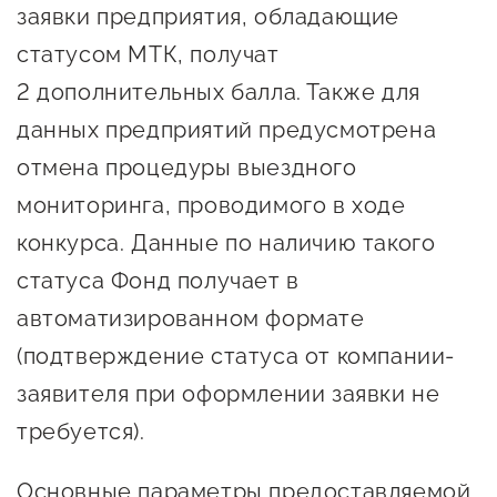
сопровождения
заявки предприятия, обладающие
статусом МТК, получат
О центре
Центр образовательных
Поддержка центра
2 дополнительных балла. Также для
программ и молодежного
Онлайн-витрина
данных предприятий предусмотрена
предпринимательства
Истории успеха
отмена процедуры выездного
О центре
Центр инноваций
мониторинга, проводимого в ходе
Календарь
социальной сферы
конкурса. Данные по наличию такого
мероприятий для
О центре
статуса Фонд получает в
предпринимателей
Центр финансовой
Поддержка центра
Проекты
автоматизированном формате
поддержки
Календарь
Поддержка центра
(подтверждение статуса от компании-
О центре
мероприятий для
Истории успеха
Центр инновационно-
заявителя при оформлении заявки не
Проекты
предпринимателей
технологического и
требуется).
Поддержка центра
Истории успеха
креативного
Истории успеха
предпринимательства
Проекты
Основные параметры предоставляемой