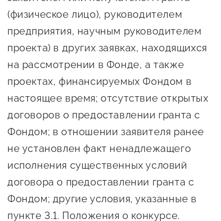
Сервисы для бизнеса
(физическое лицо), руководителем
предприятия, научным руководителем
О фонде
проекта) в других заявках, находящихся
на рассмотрении в Фонде, а также
Общая информация
проектах, финансируемых Фондом в
Органы управления и надзора
настоящее время; отсутствие открытых
Документы
договоров о предоставлении гранта с
Контакты
Фондом; в отношении заявителя ранее
не установлен факт ненадлежащего
Вакансии
исполнения существенных условий
договора о предоставлении гранта с
Фондом; другие условия, указанные в
пункте 3.1. Положения о конкурсе.