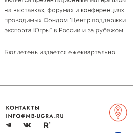
является презентационным материалом
Онлайн-витрина продукции
на выставках, форумах и конференциях,
Социальные сети "Мой
проводимых Фондом "Центр поддержки
Бизнес Югра"
экспорта Югры" в России и за рубежом.
Меры поддержки
Бюллетень издается ежеквартально.
Навигатор по мерам
поддержки
Имущественная поддержка
Консультационная поддержка
Образовательная поддержка
КОНТАКТЫ
Поддержка креативного и
INFO@MB-UGRA.RU
инновационно-
технологического