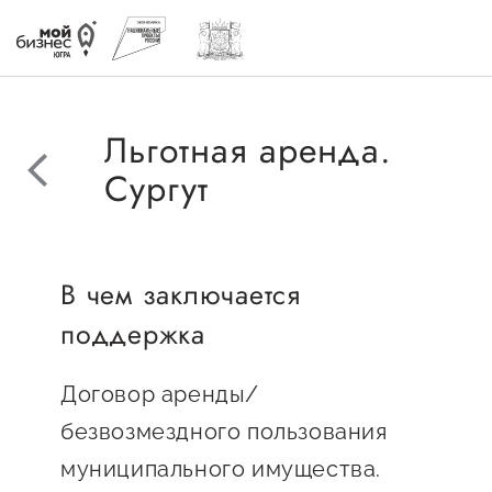
Льготная аренда.
Сургут
Избранное
В чем заключается
Быть в курсе
поддержка
Истории успеха
Договор аренды/
Мероприятия
безвозмездного пользования
Новости
муниципального имущества.