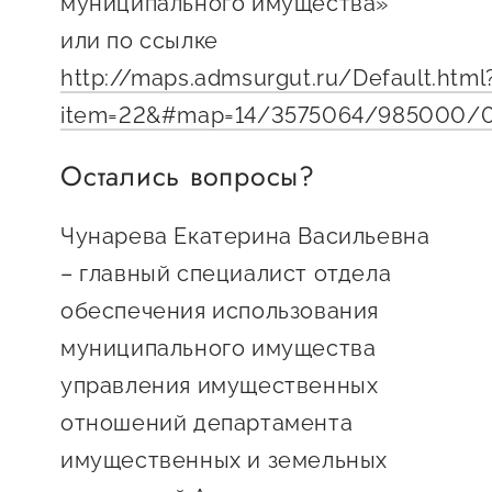
муниципального имущества»
Госзакупки для малого
или по ссылке
бизнеса
http://maps.admsurgut.ru/Default.html
Каталог югорских франшиз
item=22&#map=14/3575064/985000/
Инвестору
Остались вопросы?
Самозанятому
Новости УФНС
Чунарева Екатерина Васильевна
Каталог грантов
– главный специалист отдела
обеспечения использования
Конкурсы для
предпринимателей
муниципального имущества
управления имущественных
Сообщить о нарушении
отношений департамента
АвтоУСН
имущественных и земельных
Иностранным гражданам