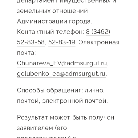
департамент имущественных и
сопровождения
земельных отношений
О центре
Центр образовательных
Администрации города.
Поддержка центра
программ и молодежного
Контактный телефон:
8 (3462)
Онлайн-витрина
предпринимательства
52-83-58
,
52-83-19
. Электронная
Истории успеха
О центре
почта:
Центр инноваций
Календарь
социальной сферы
Chunareva_EV@admsurgut.ru
,
мероприятий для
golubenko_ea@admsurgut.ru
.
О центре
предпринимателей
Центр финансовой
Поддержка центра
Проекты
поддержки
Способы обращения: лично,
Календарь
Поддержка центра
почтой, электронной почтой.
О центре
мероприятий для
Истории успеха
Центр инновационно-
Проекты
предпринимателей
технологического и
Результат может быть получен
Поддержка центра
Истории успеха
креативного
заявителем (его
Истории успеха
предпринимательства
Проекты