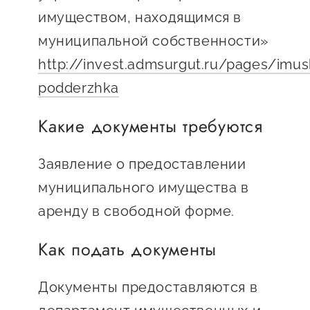
имуществом, находящимся в
предпринимательства
муниципальной собственности»
Поддержка социальных
http://invest.admsurgut.ru/pages/imu
предпринимателей
podderzhka
Поддержка экспортеров
Финансовая поддержка
Какие документы требуются
Меры поддержки в условиях
Заявление о предоставлении
внешнего санкционного
муниципального имущества в
давления
аренду в свободной форме.
Центры поддержки
Как подать документы
Центр информационно-
Документы предоставляются в
консультационного