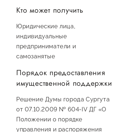
Онлайн-витрина продукции
Кто может получить
Социальные сети "Мой
Бизнес Югра"
Юридические лица,
индивидуальные
Меры поддержки
предприниматели и
самозанятые
Навигатор по мерам
поддержки
Порядок предоставления
Имущественная поддержка
имущественной поддержки
Консультационная поддержка
Решение Думы города Сургута
Образовательная поддержка
от 07.10.2009 № 604-IV ДГ «О
Поддержка креативного и
Положении о порядке
инновационно-
управления и распоряжения
технологического