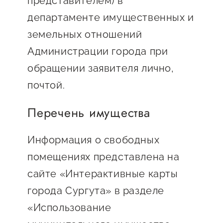
представителем) в
Оказание услуг в
О центре
департаменте имущественных и
Центр поддержки экспорта
социальной сфере
Обучающие
земельных отношений
мероприятия
Справочник
Администрации города при
Проекты
обращении заявителя лично,
предпринимателя
Поддержка центра
почтой.
Онлайн-витрина
Органы власти
Экскурсии на
Перечень имущества
Организации,
производства
предоставляющие поддержку
Нормативные
Информация о свободных
документы
Интерактивные сервисы
помещениях представлена на
сайте «Интерактивные карты
Каталог маркетплейсов
города Сургута» в разделе
Каталог креативной
«Использование
продукции