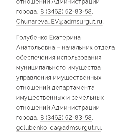
отношений Администрации
Сервисы для бизнеса
города,
8 (3462) 52-83-58
,
Chunareva_EV@admsurgut.ru
.
О фонде
Голубенко Екатерина
Общая информация
Анатольевна – начальник отдела
Органы управления и надзора
обеспечения использования
Документы
муниципального имущества
управления имущественных
Контакты
отношений департамента
Вакансии
имущественных и земельных
отношений Администрации
города,
8 (3462) 52-83-58
,
golubenko_ea@admsurgut.ru
.