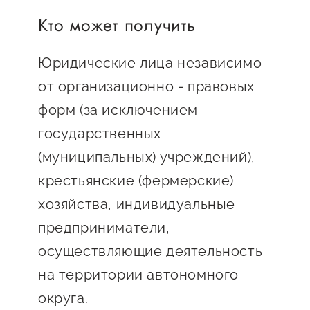
Онлайн-витрина продукции
Кто может получить
Социальные сети "Мой
Бизнес Югра"
Юридические лица независимо
от организационно - правовых
Меры поддержки
форм (за исключением
государственных
Навигатор по мерам
поддержки
(муниципальных) учреждений),
крестьянские (фермерские)
Имущественная поддержка
хозяйства, индивидуальные
Консультационная поддержка
предприниматели,
Образовательная поддержка
осуществляющие деятельность
Поддержка креативного и
на территории автономного
инновационно-
округа.
технологического