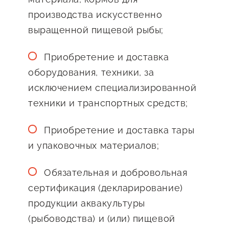
Сервисы для бизнеса
производства искусственно
выращенной пищевой рыбы;
О фонде
Приобретение и доставка
оборудования, техники, за
Общая информация
исключением специализированной
Органы управления и надзора
техники и транспортных средств;
Документы
Приобретение и доставка тары
Контакты
и упаковочных материалов;
Вакансии
Обязательная и добровольная
сертификация (декларирование)
продукции аквакультуры
(рыбоводства) и (или) пищевой