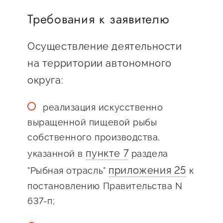
предпринимательства
Требования к заявителю
Поддержка социальных
Осуществление деятельности
предпринимателей
на территории автономного
Поддержка экспортеров
округа:
Финансовая поддержка
Меры поддержки в условиях
реализация искусственно
внешнего санкционного
выращенной пищевой рыбы
давления
собственного производства,
пункте 7
указанной в
раздела
Центры поддержки
приложения 25
"Рыбная отрасль"
к
постановлению Правительства N
Центр информационно-
637-п;
консультационного