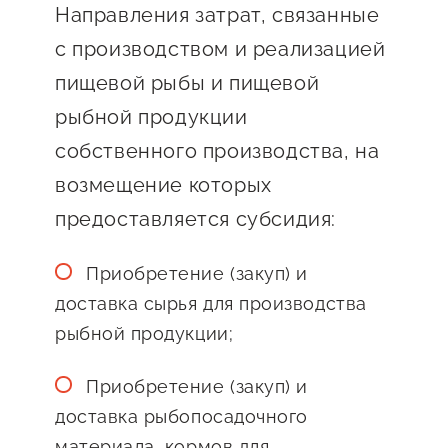
Госзакупки для малого
Направления затрат, связанные
бизнеса
с производством и реализацией
пищевой рыбы и пищевой
Каталог югорских франшиз
рыбной продукции
Инвестору
собственного производства, на
Самозанятому
возмещение которых
Новости УФНС
предоставляется субсидия:
Каталог грантов
Приобретение (закуп) и
Конкурсы для
доставка сырья для производства
предпринимателей
рыбной продукции;
Сообщить о нарушении
Приобретение (закуп) и
АвтоУСН
доставка рыбопосадочного
Иностранным гражданам
материала, кормов для