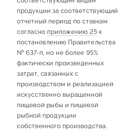
соответствующим видам
Оказание услуг в
О центре
продукции за соответствующий
Центр поддержки экспорта
социальной сфере
Обучающие
отчетный период по ставкам
мероприятия
Справочник
согласно
приложению 25
к
Проекты
постановлению Правительства
предпринимателя
Поддержка центра
№ 637-п, но не более 95%
Онлайн-витрина
Органы власти
фактически произведенных
Экскурсии на
затрат, связанных с
Организации,
производства
предоставляющие поддержку
Нормативные
производством и реализацией
документы
искусственно выращенной
Интерактивные сервисы
пищевой рыбы и пищевой
Каталог маркетплейсов
рыбной продукции
Каталог креативной
собственного производства.
продукции