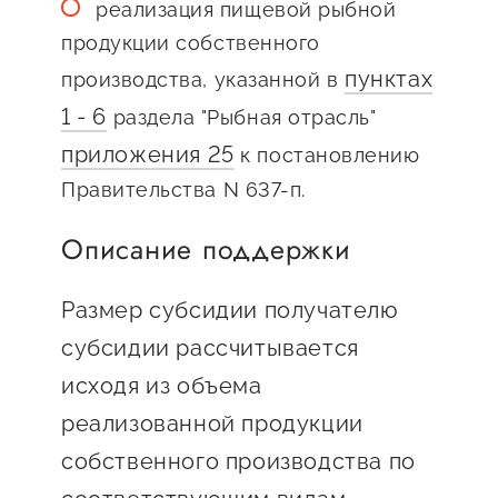
сопровождения
реализация пищевой рыбной
продукции собственного
О центре
Центр образовательных
пунктах
производства, указанной в
Поддержка центра
программ и молодежного
1 - 6
раздела "Рыбная отрасль"
Онлайн-витрина
предпринимательства
приложения 25
к постановлению
Истории успеха
О центре
Правительства N 637-п.
Центр инноваций
Календарь
социальной сферы
Описание поддержки
мероприятий для
О центре
предпринимателей
Центр финансовой
Размер субсидии получателю
Поддержка центра
Проекты
поддержки
Календарь
субсидии рассчитывается
Поддержка центра
О центре
мероприятий для
Истории успеха
исходя из объема
Центр инновационно-
Проекты
предпринимателей
технологического и
реализованной продукции
Поддержка центра
Истории успеха
креативного
собственного производства по
Истории успеха
предпринимательства
Проекты