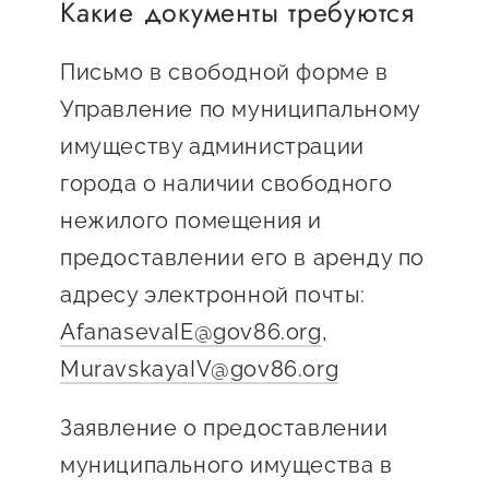
Какие документы требуются
предпринимательства
Поддержка социальных
Письмо в свободной форме в
предпринимателей
Управление по муниципальному
имуществу администрации
Поддержка экспортеров
города о наличии свободного
Финансовая поддержка
нежилого помещения и
Меры поддержки в условиях
предоставлении его в аренду по
внешнего санкционного
адресу электронной почты:
давления
AfanasevaIE@gov86.org
,
Центры поддержки
MuravskayaIV@gov86.org
Заявление о предоставлении
Центр информационно-
консультационного
муниципального имущества в