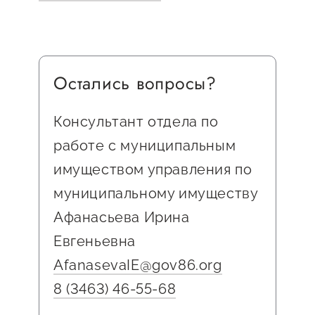
Госзакупки для малого
бизнеса
Каталог югорских франшиз
Остались вопросы?
Инвестору
Самозанятому
Консультант отдела по
Новости УФНС
работе с муниципальным
имуществом управления по
Каталог грантов
муниципальному имуществу
Конкурсы для
Афанасьева Ирина
предпринимателей
Евгеньевна
Сообщить о нарушении
AfanasevaIE@gov86.org
АвтоУСН
8 (3463) 46-55-68
Иностранным гражданам