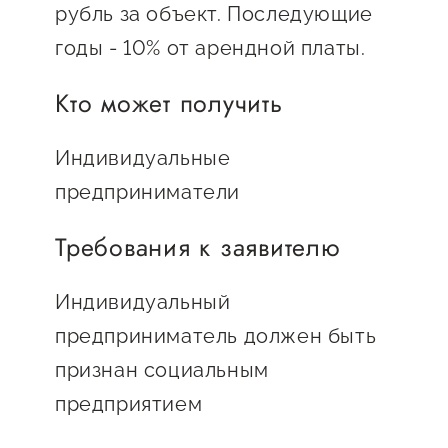
Онлайн-витрина продукции
рубль за объект. Последующие
Социальные сети "Мой
годы - 10% от арендной платы.
Бизнес Югра"
Кто может получить
Меры поддержки
Индивидуальные
предприниматели
Навигатор по мерам
поддержки
Требования к заявителю
Имущественная поддержка
Индивидуальный
Консультационная поддержка
предприниматель должен быть
Образовательная поддержка
признан социальным
Поддержка креативного и
предприятием
инновационно-
технологического