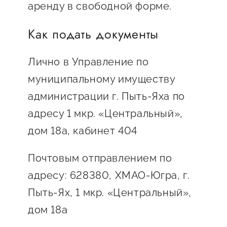
сопровождения
аренду в свободной форме.
О центре
Как подать документы
Центр образовательных
Поддержка центра
программ и молодежного
Онлайн-витрина
предпринимательства
Лично в Управление по
Истории успеха
муниципальному имуществу
О центре
Центр инноваций
администрации г. Пыть-Яха по
Календарь
социальной сферы
адресу 1 мкр. «Центральный»,
мероприятий для
О центре
предпринимателей
дом 18а, кабинет 404
Центр финансовой
Поддержка центра
Проекты
поддержки
Почтовым отправлением по
Календарь
Поддержка центра
О центре
мероприятий для
адресу: 628380, ХМАО-Югра, г.
Истории успеха
Центр инновационно-
Проекты
предпринимателей
технологического и
Пыть-Ях, 1 мкр. «Центральный»,
Поддержка центра
Истории успеха
креативного
дом 18а
Истории успеха
предпринимательства
Проекты