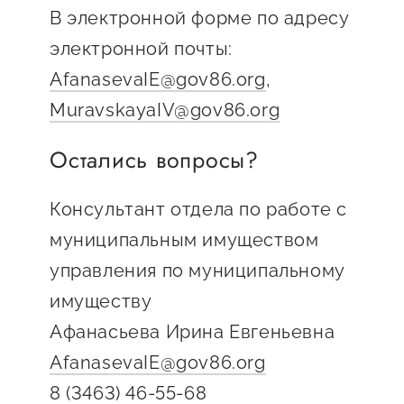
Оказание услуг в
В электронной форме по адресу
О центре
Центр поддержки экспорта
социальной сфере
электронной почты:
Обучающие
AfanasevaIE@gov86.org
,
мероприятия
Справочник
MuravskayaIV@gov86.org
Проекты
предпринимателя
Поддержка центра
Остались вопросы?
Онлайн-витрина
Органы власти
Экскурсии на
Консультант отдела по работе с
Организации,
производства
муниципальным имуществом
предоставляющие поддержку
Нормативные
управления по муниципальному
документы
Интерактивные сервисы
имуществу
Каталог маркетплейсов
Афанасьева Ирина Евгеньевна
Каталог креативной
AfanasevaIE@gov86.org
продукции
8 (3463) 46-55-68