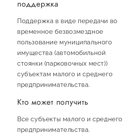
Онлайн-витрина продукции
поддержка
Социальные сети "Мой
Поддержка в виде передачи во
Бизнес Югра"
временное безвозмездное
Меры поддержки
пользование муниципального
имущества (автомобильной
Навигатор по мерам
стоянки (парковочных мест))
поддержки
субъектам малого и среднего
Имущественная поддержка
предпринимательства.
Консультационная поддержка
Кто может получить
Образовательная поддержка
Все субъекты малого и среднего
Поддержка креативного и
инновационно-
предпринимательства.
технологического