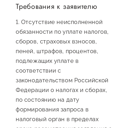
Требования к заявителю
предпринимательства
Поддержка социальных
1. Отсутствие неисполненной
предпринимателей
обязанности по уплате налогов,
Поддержка экспортеров
сборов, страховых взносов,
Финансовая поддержка
пеней, штрафов, процентов,
подлежащих уплате в
Меры поддержки в условиях
внешнего санкционного
соответствии с
давления
законодательством Российской
Федерации о налогах и сборах,
Центры поддержки
по состоянию на дату
формирования запроса в
Центр информационно-
налоговый орган в пределах
консультационного