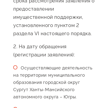
срока рассмотрения заявления о
сопровождения
предоставлении
О центре
Центр образовательных
имущественной поддержки,
Поддержка центра
программ и молодежного
установленного пунктом 2
Онлайн-витрина
предпринимательства
раздела VI настоящего порядка.
Истории успеха
О центре
Центр инноваций
2. На дату обращения
Календарь
социальной сферы
мероприятий для
(регистрации заявления):
О центре
предпринимателей
Центр финансовой
Поддержка центра
Осуществляющие деятельность
Проекты
поддержки
Календарь
на территории муниципального
Поддержка центра
О центре
мероприятий для
образования городской округ
Истории успеха
Центр инновационно-
Проекты
предпринимателей
Сургут Ханты-Мансийского
технологического и
Поддержка центра
Истории успеха
автономного округа – Югры.
креативного
Истории успеха
предпринимательства
Проекты