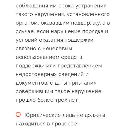
соблюдения им срока устранения
Сервисы для бизнеса
такого нарушения, установленного
органом, оказавшим поддержку, а в
О фонде
случае, если нарушение порядка и
условий оказания поддержки
Общая информация
связано с нецелевым
Органы управления и надзора
использованием средств
Документы
поддержки или представлением
недостоверных сведений и
Контакты
документов, с даты признания
Вакансии
совершившим такое нарушение
прошло более трех лет.
Юридические лица не должны
находиться в процессе