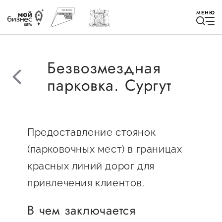
МЕНЮ
Безвозмездная
парковка. Сургут
Избранное
Предоставление стоянок
Быть в курсе
(парковочных мест) в границах
Истории успеха
красных линий дорог для
привлечения клиентов.
Мероприятия
Новости
В чем заключается