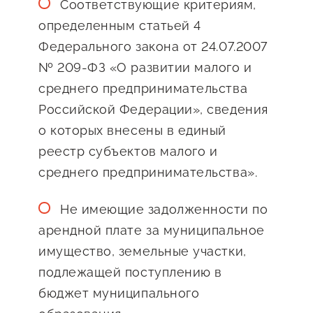
Соответствующие критериям,
Оказание услуг в
О центре
определенным статьей 4
Центр поддержки экспорта
социальной сфере
Обучающие
Федерального закона от 24.07.2007
мероприятия
№ 209-ФЗ «О развитии малого и
Справочник
Проекты
среднего предпринимательства
предпринимателя
Поддержка центра
Российской Федерации», сведения
Онлайн-витрина
о которых внесены в единый
Органы власти
Экскурсии на
реестр субъектов малого и
Организации,
производства
среднего предпринимательства».
предоставляющие поддержку
Нормативные
Не имеющие задолженности по
документы
Интерактивные сервисы
арендной плате за муниципальное
Каталог маркетплейсов
имущество, земельные участки,
подлежащей поступлению в
Каталог креативной
бюджет муниципального
продукции