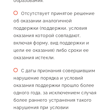
образования.
Госзакупки для малого
бизнеса
Отсутствует принятое решение
Каталог югорских франшиз
об оказании аналогичной
поддержки (поддержки, условия
Инвестору
оказания которой совпадают,
Самозанятому
включая форму, вид поддержки и
Новости УФНС
цели ее оказания) либо сроки ее
оказания истекли.
Каталог грантов
Конкурсы для
С даты признания совершившим
предпринимателей
нарушение порядка и условий
оказания поддержки прошло более
Сообщить о нарушении
одного года, за исключением случая
АвтоУСН
более раннего устранения такого
Иностранным гражданам
нарушения при условии