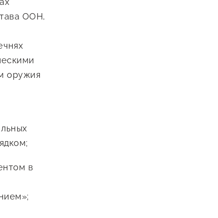
ах
става ООН,
ечнях
ческими
м оружия
альных
ядком;
ентом в
нием»;