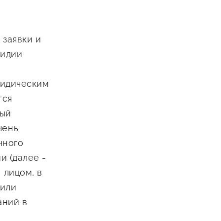
 заявки и
сидии
ридическим
тся
ный
чень
чного
и (далее -
 лицом, в
 или
аний в