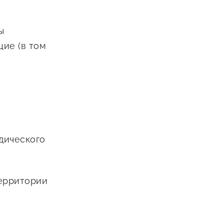
ы
ие (в том
дического
территории