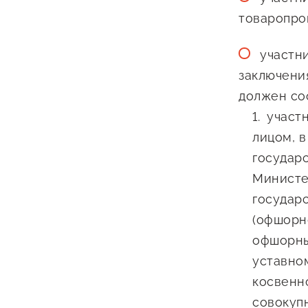
товаропро
участн
заключени
должен со
участ
лицом, в
государ
Министе
государ
(офшорн
офшорны
уставном
косвенно
совокуп