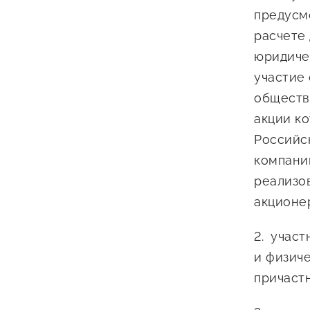
предусм
расчете
юридичес
участие
обществ
акции к
Российс
компани
реализо
акционе
участ
и физич
причаст