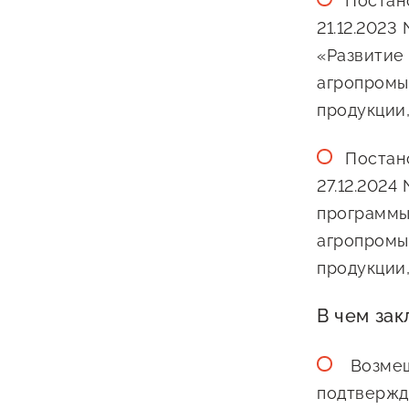
Постан
21.12.202
«Развитие
агропромы
продукции
Постан
О фонде
27.12.202
программы
Общая информация
агропромы
продукции
Органы управления и надзора
Документы
В чем за
Контакты
Возмещ
Вакансии
подтвержд