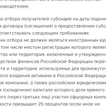
изводителем;
ик отбора получателей субсидий на даты подачи
я договора (соглашения) о предоставлении суб
ответствовать следующим требованиям:
ник отбора не должен являться иностранным ю
 том числе местом регистрации которого являе
ство или территория, включенные в утвержден
рством финансов Российской Федерации пере
ств и территорий, используемых для промежуто
ого) владения активами в Российской Федераци
е компании), а также российским юридическим
 (складочном) капитале которого доля прямого
го (через третьих лиц) участия офшорных комп
ности превышает 25 процентов (если иное не