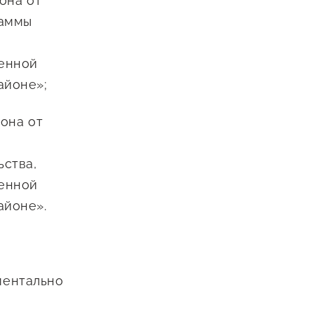
она от
Сообщить о нарушении
раммы
АвтоУСН
венной
Иностранным гражданам
айоне»;
Сервисы для бизнеса
она от
ьства,
венной
айоне».
ментально