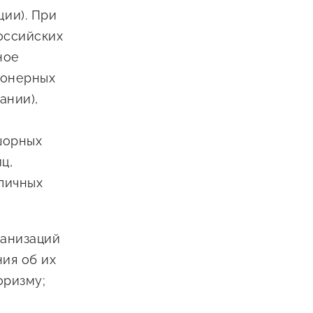
ии). При
оссийских
ное
ионерных
ании),
шорных
ц,
бличных
ганизаций
ия об их
оризму;