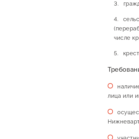
гражд
сельс
(перера
числе кр
крест
Требован
наличи
лица или 
осущес
Нижневарт
участн