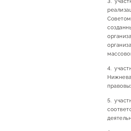
участ
реализа
Советом
созданн
организ
организ
массово
участ
Нижнева
правовы
участ
соответ
деятель