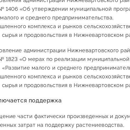
овления администрации Нижневартовского рай
Проекты
3 № 1406 «Об утверждении муниципальной прог
Поддержка центра
 малого и среднего предпринимательства,
Онлайн-витрина
шленного комплекса и рынков сельскохозяйст
Экскурсии на
, сырья и продовольствия в Нижневартовском р
производства
Нормативные
овление администрации Нижневартовского рай
документы
4 № 1823 «О мерах по реализации муниципальной
 «Развитие малого и среднего предпринимател
шленного комплекса и рынков сельскохозяйст
, сырья и продовольствия в Нижневартовском р
ключается поддержка
ение части фактически произведенных и доку
енных затрат на поддержку растениеводства,