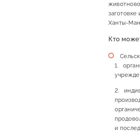
животново
заготовке
Ханты-Ман
Кто може
Сельск
орган
учрежде
индив
произво
органич
продово
и после