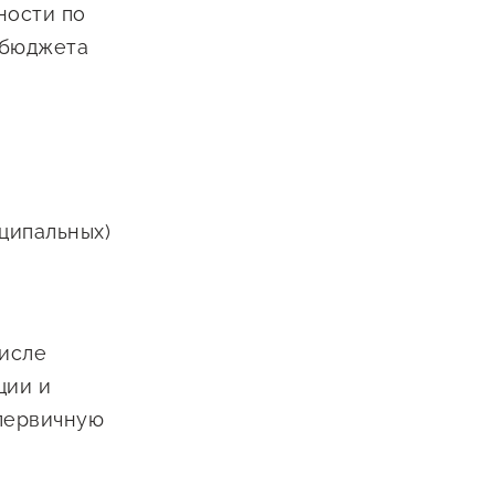
ности по
 бюджета
ципальных)
е
числе
ции и
 первичную